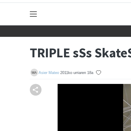
TRIPLE sSs Skate
Asier Mateo
2011ko urriaren 18a