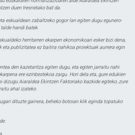
au euskararen normalizazioaren alde Aiaraldea Ekintzen
atzen duen tresnetako bat da.
ta eskualdean zabaltzeko gogor lan egiten dugu egunero-
 talde handi batek.
eskualdeko herritarren ekarpen ekonomikoari esker bizi dena,
 eta publizitatea ez baitira nahikoa proiektuak aurrera egin
ntea den kazetaritza egiten dugu, eta egiten jarraitu nahi
karpena ere ezinbestekoa zaigu. Hori dela eta, gure edukien
hi dizugu Aiaraldea Ekintzen Faktoriako bazkide egiteko, zure
aitu ahal izateko.
ugari dituzte gainera, beheko botoian klik eginda topatuko
de.
a.