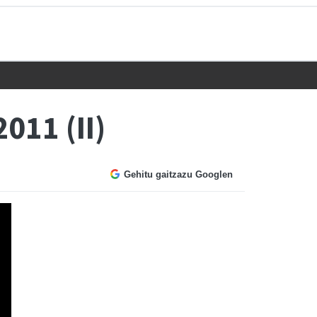
011 (II)
Gehitu gaitzazu Googlen