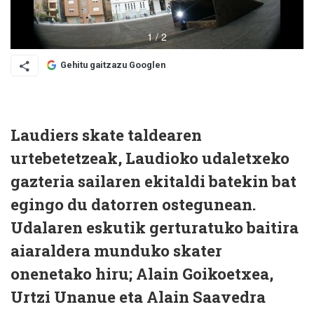
Gehitu gaitzazu Googlen
Laudiers skate taldearen
urtebetetzeak, Laudioko udaletxeko
gazteria sailaren ekitaldi batekin bat
egingo du datorren ostegunean.
Udalaren eskutik gerturatuko baitira
aiaraldera
munduko skater
onenetako hiru
;
Alain Goikoetxea,
Urtzi Unanue
eta
Alain Saavedra