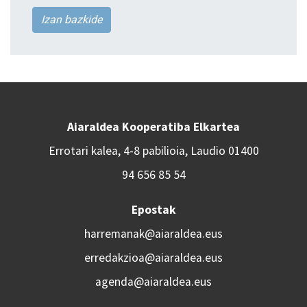
Izan bazkide
Aiaraldea Kooperatiba Elkartea
Errotari kalea, 4-8 pabilioia, Laudio 01400
94 656 85 54
Epostak
harremanak@aiaraldea.eus
erredakzioa@aiaraldea.eus
agenda@aiaraldea.eus