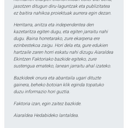
jasotzen ditugun diru-laguntzak eta publizitatea
ez baitira nahikoa proiektuak aurrera egin dezan.
Herritarra, anitza eta independentea den
kazetaritza egiten dugu, eta egiten jarraitu nahi
dugu. Baina horretarako, zure ekarpena ere
ezinbestekoa zaigu. Hori dela eta, gure edukien
hartzaile zaren horri eskatu nahi dizugu Aiaraldea
Ekintzen Faktoriako bazkide egiteko, zure
sustengua emateko, lanean jarraitu ahal izateko.
Bazkideek onura eta abantaila ugari dituzte
gainera, beheko botoian klik eginda topatuko
duzu informazio hori guztia.
Faktoria izan, egin zaitez bazkide.
Aiaraldea Hedabideko lantaldea.