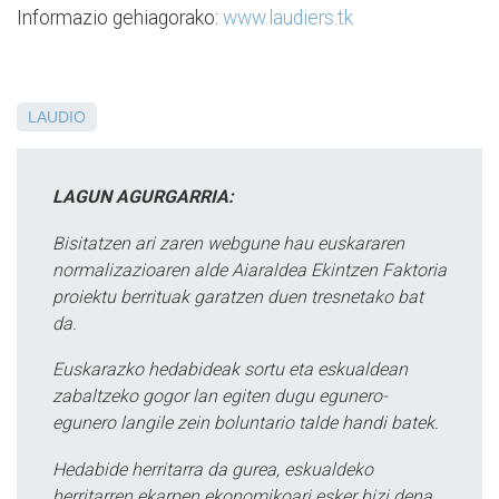
Informazio gehiagorako:
www.laudiers.tk
LAUDIO
LAGUN AGURGARRIA:
Bisitatzen ari zaren webgune hau euskararen
normalizazioaren alde Aiaraldea Ekintzen Faktoria
proiektu berrituak garatzen duen tresnetako bat
da.
Euskarazko hedabideak sortu eta eskualdean
zabaltzeko gogor lan egiten dugu egunero-
egunero langile zein boluntario talde handi batek.
Hedabide herritarra da gurea, eskualdeko
herritarren ekarpen ekonomikoari esker bizi dena,