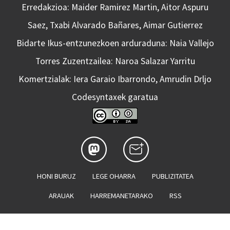
Erredakzioa: Maider Ramirez Martin, Aitor Aspuru
Saez, Txabi Alvarado Bañares, Aimar Gutierrez
Bidarte Ikus-entzunezkoen arduraduna: Naia Vallejo
Torres Zuzentzailea: Naroa Salazar Yarritu
Komertzialak: Iera Garaio Ibarrondo, Amrudin Drljo
Codesyntaxek garatua
HONI BURUZ
LEGE OHARRA
PUBLIZITATEA
ARAUAK
HARREMANETARAKO
RSS