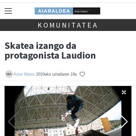
KOMUNITATEA
Skatea izango da
protagonista Laudion
Asier Mateo
2010eko uztailaren 19a