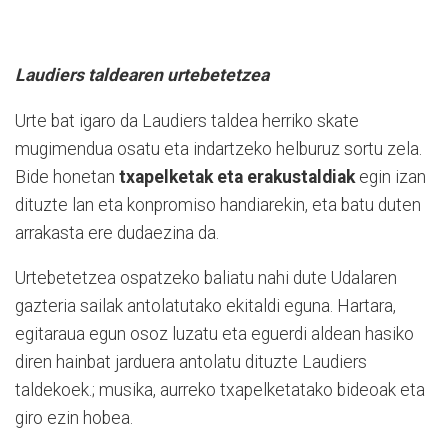
Laudiers taldearen urtebetetzea
Urte bat igaro da Laudiers taldea herriko skate
mugimendua osatu eta indartzeko helburuz sortu zela.
Bide honetan
txapelketak eta erakustaldiak
egin izan
dituzte lan eta konpromiso handiarekin, eta batu duten
arrakasta ere dudaezina da.
Urtebetetzea ospatzeko baliatu nahi dute Udalaren
gazteria sailak antolatutako ekitaldi eguna. Hartara,
egitaraua egun osoz luzatu eta eguerdi aldean hasiko
diren hainbat jarduera antolatu dituzte Laudiers
taldekoek.; musika, aurreko txapelketatako bideoak eta
giro ezin hobea.