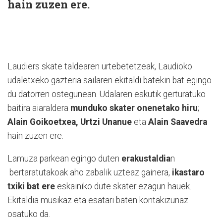
hain zuzen ere.
Laudiers skate taldearen urtebetetzeak, Laudioko
udaletxeko gazteria sailaren ekitaldi batekin bat egingo
du datorren ostegunean. Udalaren eskutik gerturatuko
baitira aiaraldera
munduko skater onenetako hiru
;
Alain Goikoetxea, Urtzi Unanue
eta
Alain Saavedra
hain zuzen ere.
Lamuza parkean egingo duten
erakustaldia
n
bertaratutakoak aho zabalik uzteaz gainera,
ikastaro
txiki bat ere
eskainiko dute skater ezagun hauek.
Ekitaldia musikaz eta esatari baten kontakizunaz
osatuko da.