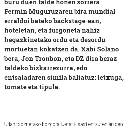
buru duen talde honen sorrera
Fermin Muguruzaren bira mundial
erraldoi bateko backstage-ean,
hoteletan, eta furgoneta nahiz
hegazkinetako ordu eta desordu
mortuetan kokatzen da. Xabi Solano
bera, Jon Tronbon, eta DZ dira beraz
taldeko bizkarrezurra, edo
entsaladaren simila baliatuz: letxuga,
tomate eta tipula.
Udan txoznetako bozgorailuetatik sarri entzuten ari den