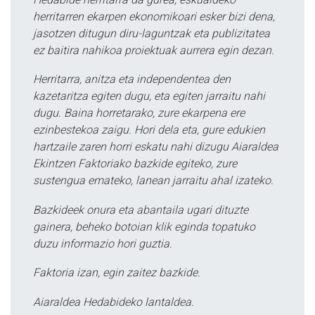
herritarren ekarpen ekonomikoari esker bizi dena,
jasotzen ditugun diru-laguntzak eta publizitatea
ez baitira nahikoa proiektuak aurrera egin dezan.
Herritarra, anitza eta independentea den
kazetaritza egiten dugu, eta egiten jarraitu nahi
dugu. Baina horretarako, zure ekarpena ere
ezinbestekoa zaigu. Hori dela eta, gure edukien
hartzaile zaren horri eskatu nahi dizugu Aiaraldea
Ekintzen Faktoriako bazkide egiteko, zure
sustengua emateko, lanean jarraitu ahal izateko.
Bazkideek onura eta abantaila ugari dituzte
gainera, beheko botoian klik eginda topatuko
duzu informazio hori guztia.
Faktoria izan, egin zaitez bazkide.
Aiaraldea Hedabideko lantaldea.