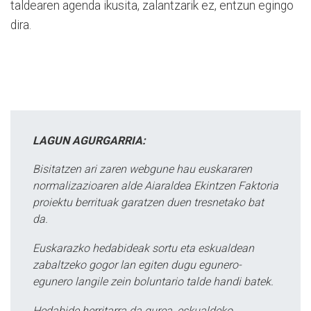
taldearen agenda ikusita, zalantzarik ez, entzun egingo
dira.
LAGUN AGURGARRIA:
Bisitatzen ari zaren webgune hau euskararen
normalizazioaren alde Aiaraldea Ekintzen Faktoria
proiektu berrituak garatzen duen tresnetako bat
da.
Euskarazko hedabideak sortu eta eskualdean
zabaltzeko gogor lan egiten dugu egunero-
egunero langile zein boluntario talde handi batek.
Hedabide herritarra da gurea, eskualdeko