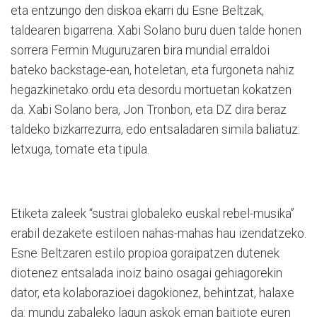
eta entzungo den diskoa ekarri du Esne Beltzak,
taldearen bigarrena. Xabi Solano buru duen talde honen
sorrera Fermin Muguruzaren bira mundial erraldoi
bateko backstage-ean, hoteletan, eta furgoneta nahiz
hegazkinetako ordu eta desordu mortuetan kokatzen
da. Xabi Solano bera, Jon Tronbon, eta DZ dira beraz
taldeko bizkarrezurra, edo entsaladaren simila baliatuz:
letxuga, tomate eta tipula.
Etiketa zaleek “sustrai globaleko euskal rebel-musika”
erabil dezakete estiloen nahas-mahas hau izendatzeko.
Esne Beltzaren estilo propioa goraipatzen dutenek
diotenez entsalada inoiz baino osagai gehiagorekin
dator, eta kolaborazioei dagokionez, behintzat, halaxe
da: mundu zabaleko lagun askok eman baitiote euren