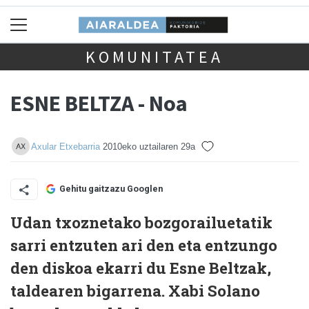
KOMUNITATEA
ESNE BELTZA - Noa
Axular Etxebarria
2010eko uztailaren 29a
Gehitu gaitzazu Googlen
Udan txoznetako bozgorailuetatik
sarri entzuten ari den eta entzungo
den diskoa ekarri du Esne Beltzak,
taldearen bigarrena. Xabi Solano