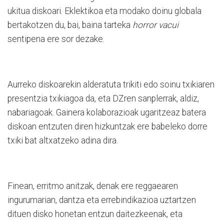
ukitua diskoari. Eklektikoa eta modako doinu globala
bertakotzen du, bai, baina tarteka
horror vacui
sentipena ere sor dezake.
Aurreko diskoarekin alderatuta trikiti edo soinu txikiaren
presentzia txikiagoa da, eta DZren sanplerrak, aldiz,
nabariagoak. Gainera kolaborazioak ugaritzeaz batera
diskoan entzuten diren hizkuntzak ere babeleko dorre
txiki bat altxatzeko adina dira.
Finean, erritmo anitzak, denak ere reggaearen
ingurumarian, dantza eta errebindikazioa uztartzen
dituen disko honetan entzun daitezkeenak, eta