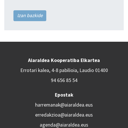
Izan bazkide
Aiaraldea Kooperatiba Elkartea
Errotari kalea, 4-8 pabilioia, Laudio 01400
94 656 85 54
Epostak
harremanak@aiaraldea.eus
erredakzioa@aiaraldea.eus
agenda@aiaraldea.eus