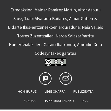
Erredakzioa: Maider Ramirez Martin, Aitor Aspuru
Saez, Txabi Alvarado Bañares, Aimar Gutierrez
Bidarte Ikus-entzunezkoen arduraduna: Naia Vallejo
Torres Zuzentzailea: Naroa Salazar Yarritu
Komertzialak: Iera Garaio Ibarrondo, Amrudin Drljo
Codesyntaxek garatua
HONI BURUZ
LEGE OHARRA
PUBLIZITATEA
ARAUAK
HARREMANETARAKO
RSS