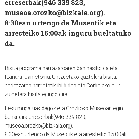
erreserbak(946 339 823,
museoa.orozko@bizkaia.org).
8:30ean urtengo da Museotik eta
arresteiko 15:00ak inguru bueltatuko
da.
Bisita programa hau azaroaren 6an hasiko da eta
Itxinara joan-etorria, Untzuetako gaztelura bisita,
heriotzaren harrietatik ibilbidea eta Gorbeiako elur-
zuloetara bisita egingo dira.
Leku mugatuak dagoz eta Orozkoko Museoan egin
behar dira erreserbak(946 339 823,
museoa.orozko@bizkaia.org).
8:30ean urtengo da Museotik eta arresteiko 15:00ak