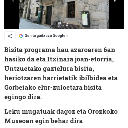
Gehitu gaitzazu Googlen
Bisita programa hau azaroaren 6an
hasiko da eta Itxinara joan-etorria,
Untzuetako gaztelura bisita,
heriotzaren harrietatik ibilbidea eta
Gorbeiako elur-zuloetara bisita
egingo dira.
Leku mugatuak dagoz eta Orozkoko
Museoan egin behar dira