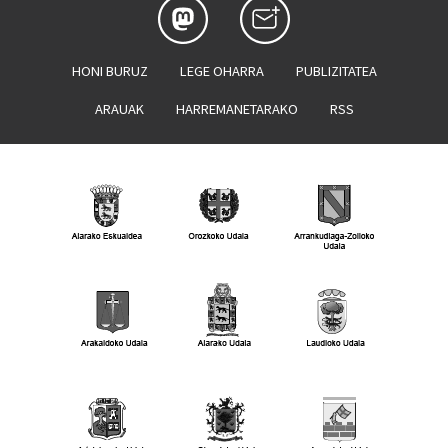
HONI BURUZ
LEGE OHARRA
PUBLIZITATEA
ARAUAK
HARREMANETARAKO
RSS