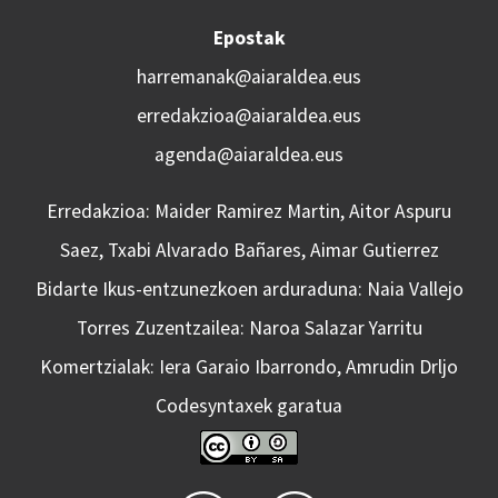
Epostak
harremanak@aiaraldea.eus
erredakzioa@aiaraldea.eus
agenda@aiaraldea.eus
Erredakzioa: Maider Ramirez Martin, Aitor Aspuru
Saez, Txabi Alvarado Bañares, Aimar Gutierrez
Bidarte Ikus-entzunezkoen arduraduna: Naia Vallejo
Torres Zuzentzailea: Naroa Salazar Yarritu
Komertzialak: Iera Garaio Ibarrondo, Amrudin Drljo
Codesyntaxek garatua