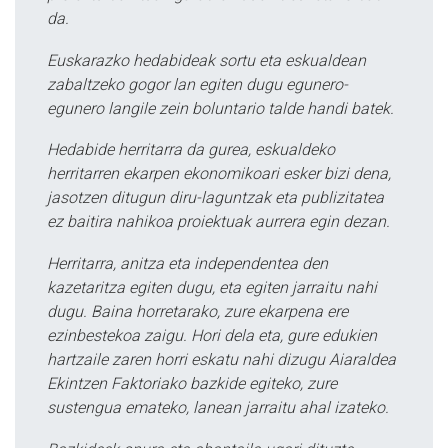
da.
Euskarazko hedabideak sortu eta eskualdean
zabaltzeko gogor lan egiten dugu egunero-
egunero langile zein boluntario talde handi batek.
Hedabide herritarra da gurea, eskualdeko
herritarren ekarpen ekonomikoari esker bizi dena,
jasotzen ditugun diru-laguntzak eta publizitatea
ez baitira nahikoa proiektuak aurrera egin dezan.
Herritarra, anitza eta independentea den
kazetaritza egiten dugu, eta egiten jarraitu nahi
dugu. Baina horretarako, zure ekarpena ere
ezinbestekoa zaigu. Hori dela eta, gure edukien
hartzaile zaren horri eskatu nahi dizugu Aiaraldea
Ekintzen Faktoriako bazkide egiteko, zure
sustengua emateko, lanean jarraitu ahal izateko.