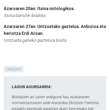
Azaroaren 20an: Itxina mitologikoa.
Itxina barrutik ibilaldia.
Azaroaren 27an:
Untzuetako gaztelua. Anbizioa eta
heriotza Erdi Aroan.
Untzueta ganeko gaztelura bisita.
OROZKO
LAGUN AGURGARRIA:
Bisitatzen ari zaren webgune hau euskararen
normalizazioaren alde Aiaraldea Ekintzen Faktoria
proiektu berrituak garatzen duen tresnetako bat