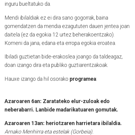
inguru bueltatuko da.
Mendi ibilaldiak ez ei dira sano gogorrak, baina
gomendatzen da mendia ezagututen dauen jentea joan
daitela (ez da egokia 12 urtez beherakoentzako).
Komeni da jana, edana eta erropa egokia eroatea.
Ibiladi guztietan bide-erakoslea joango da taldeagaz,
doan izango dira eta publiko guztiarentzakoak.
Hauxe izango da hil osorako
programea
:
Azaroaren 6an:
Zaratateko elur-zuloak edo
neberabarri. Lanbide madarikatuaren gomutak.
Azaroaren 13an:
heriotzaren harrietara ibilaldia.
Arnako Menhirra eta estelak (Gorbeia).