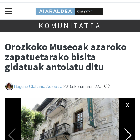
KOMUNITATEA
Orozkoko Museoak azaroko
zapatuetarako bisita
gidatuak antolatu ditu
Begoñe Olabarria Astobiza
2010eko urriaren 22a