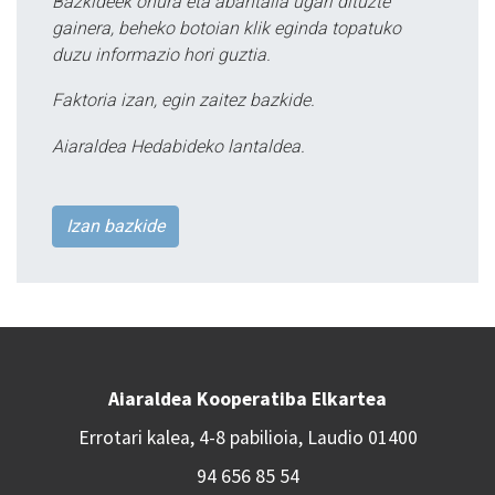
Bazkideek onura eta abantaila ugari dituzte
gainera, beheko botoian klik eginda topatuko
duzu informazio hori guztia.
Faktoria izan, egin zaitez bazkide.
Aiaraldea Hedabideko lantaldea.
Izan bazkide
Aiaraldea Kooperatiba Elkartea
Errotari kalea, 4-8 pabilioia, Laudio 01400
94 656 85 54