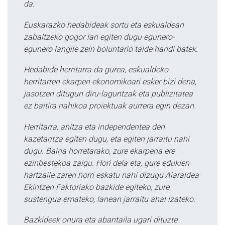
da.
Euskarazko hedabideak sortu eta eskualdean
zabaltzeko gogor lan egiten dugu egunero-
egunero langile zein boluntario talde handi batek.
Hedabide herritarra da gurea, eskualdeko
herritarren ekarpen ekonomikoari esker bizi dena,
jasotzen ditugun diru-laguntzak eta publizitatea
ez baitira nahikoa proiektuak aurrera egin dezan.
Herritarra, anitza eta independentea den
kazetaritza egiten dugu, eta egiten jarraitu nahi
dugu. Baina horretarako, zure ekarpena ere
ezinbestekoa zaigu. Hori dela eta, gure edukien
hartzaile zaren horri eskatu nahi dizugu Aiaraldea
Ekintzen Faktoriako bazkide egiteko, zure
sustengua emateko, lanean jarraitu ahal izateko.
Bazkideek onura eta abantaila ugari dituzte