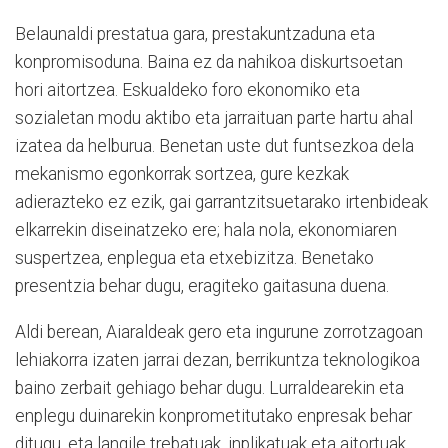
Belaunaldi prestatua gara, prestakuntzaduna eta
konpromisoduna. Baina ez da nahikoa diskurtsoetan
hori aitortzea. Eskualdeko foro ekonomiko eta
sozialetan modu aktibo eta jarraituan parte hartu ahal
izatea da helburua. Benetan uste dut funtsezkoa dela
mekanismo egonkorrak sortzea, gure kezkak
adierazteko ez ezik, gai garrantzitsuetarako irtenbideak
elkarrekin diseinatzeko ere; hala nola, ekonomiaren
suspertzea, enplegua eta etxebizitza. Benetako
presentzia behar dugu, eragiteko gaitasuna duena.
Aldi berean, Aiaraldeak gero eta ingurune zorrotzagoan
lehiakorra izaten jarrai dezan, berrikuntza teknologikoa
baino zerbait gehiago behar dugu. Lurraldearekin eta
enplegu duinarekin konprometitutako enpresak behar
ditugu, eta langile trebatuak, inplikatuak eta aitortuak.