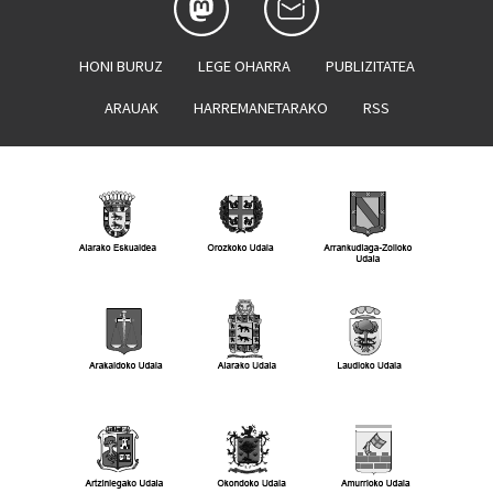
HONI BURUZ
LEGE OHARRA
PUBLIZITATEA
ARAUAK
HARREMANETARAKO
RSS