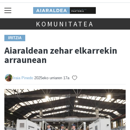
KOMUNITATEA
IRITZIA
Aiaraldean zehar elkarrekin
arraunean
Iraia Pinedo
2025eko urriaren 17a