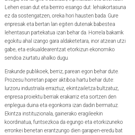
Lehen esan dut eta berriro esango dut: lehiakortasuna
ez da sostengatzen, oreka hori hausten bada. Gure
enpresak eta bertan lan egiten dutenak babestea
lehentasun partekatua izan behar da. Horrela bakarrik
egokitu ahal izango gara aldaketetara, inor atzean utzi
gabe, eta eskualdearentzat etorkizun ekonomiko
sendoa ziurtatu ahalko dugu.
Erakunde publikoek, berriz, parean egon behar dute.
Prozesu horretan paper aktiboa hartu behar dute:
lurzoru industriala erraztuz, ekintzailetza bultzatuz,
enpresa proiektu berriak erakarriz eta sortzen den
enplegua duina eta egonkorra izan dadin bermatuz.
Ekintza instituzionala, gainerako eragileekin
koordinatua, funtsezkoa da egungo eta etorkizuneko
erronkei benetan erantzungo dien garapen-eredu bat