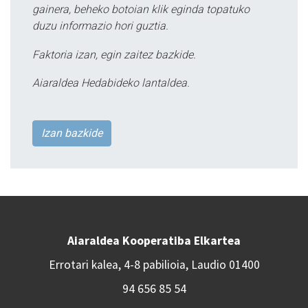
gainera, beheko botoian klik eginda topatuko
duzu informazio hori guztia.
Faktoria izan, egin zaitez bazkide.
Aiaraldea Hedabideko lantaldea.
Izan bazkide
Aiaraldea Kooperatiba Elkartea
Errotari kalea, 4-8 pabilioia, Laudio 01400
94 656 85 54