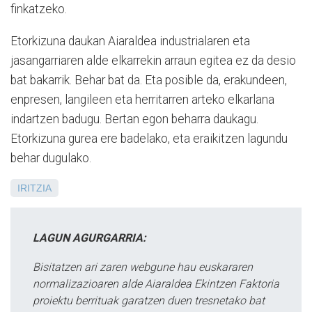
finkatzeko.
Etorkizuna daukan Aiaraldea industrialaren eta
jasangarriaren alde elkarrekin arraun egitea ez da desio
bat bakarrik. Behar bat da. Eta posible da, erakundeen,
enpresen, langileen eta herritarren arteko elkarlana
indartzen badugu. Bertan egon beharra daukagu.
Etorkizuna gurea ere badelako, eta eraikitzen lagundu
behar dugulako.
IRITZIA
LAGUN AGURGARRIA:
Bisitatzen ari zaren webgune hau euskararen
normalizazioaren alde Aiaraldea Ekintzen Faktoria
proiektu berrituak garatzen duen tresnetako bat