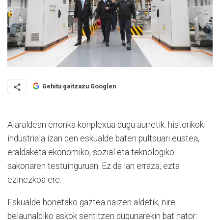
Gehitu gaitzazu Googlen
Aiaraldean erronka konplexua dugu aurretik: historikoki
industriala izan den eskualde baten pultsuari eustea,
eraldaketa ekonomiko, sozial eta teknologiko
sakonaren testuinguruan. Ez da lan erraza, ezta
ezinezkoa ere.
Eskualde honetako gaztea naizen aldetik, nire
belaunaldiko askok sentitzen dugunarekin bat nator: