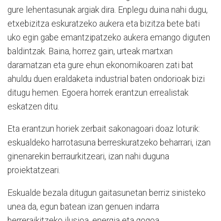
gure lehentasunak argiak dira. Enplegu duina nahi dugu,
etxebizitza eskuratzeko aukera eta bizitza bete bati
uko egin gabe emantzipatzeko aukera emango diguten
baldintzak. Baina, horrez gain, urteak martxan
daramatzan eta gure ehun ekonomikoaren zati bat
ahuldu duen eraldaketa industrial baten ondorioak bizi
ditugu hemen. Egoera horrek erantzun errealistak
eskatzen ditu.
Eta erantzun horiek zerbait sakonagoari doaz loturik:
eskualdeko harrotasuna berreskuratzeko beharrari, izan
ginenarekin berraurkitzeari, izan nahi duguna
proiektatzeari.
Eskualde bezala ditugun gaitasunetan berriz sinisteko
unea da, egun batean izan genuen indarra
berreraikitzeko ilusioa, energia eta gogoa