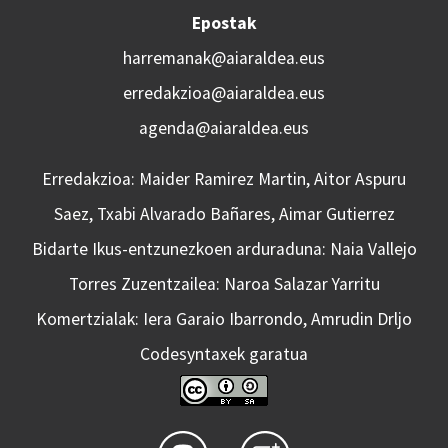
Epostak
harremanak@aiaraldea.eus
erredakzioa@aiaraldea.eus
agenda@aiaraldea.eus
Erredakzioa: Maider Ramirez Martin, Aitor Aspuru
Saez, Txabi Alvarado Bañares, Aimar Gutierrez
Bidarte Ikus-entzunezkoen arduraduna: Naia Vallejo
Torres Zuzentzailea: Naroa Salazar Yarritu
Komertzialak: Iera Garaio Ibarrondo, Amrudin Drljo
Codesyntaxek garatua