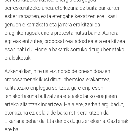
berreskuratzeko unea, etorkizuna ez baita pankartei
esker irabazten, ezta etengabe kexatzen ere. Ikasi
genuen elkarrizketa eta jarrera eraikitzailea
eraginkorragoak direla protesta hutsa baino. Aurrera
egiteak entzutea, proposatzea, adostea eta eraikitzea
esan nahi du. Horrela bakarrik sortuko ditugu benetako
eraldaketak.
Azkenaldian, nire ustez, norabide onean doazen
proposamenak ikusi ditut: inbertsioa erakartzea,
kalitatezko enplegua sortzea, gure enpresen
lehiakortasuna bultzatzea eta askotariko eragileen
arteko aliantzak indartzea. Hala ere, zerbait argi badut,
etorkizuna ez dela alde bakarretik eraikitzen da.
Elkarlana behar da. Eta denok dugu zer ekarria. Gazteriak
ere bai.