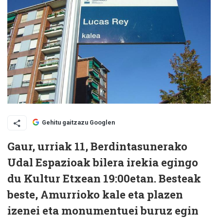
Gehitu gaitzazu Googlen
Gaur, urriak 11, Berdintasunerako
Udal Espazioak bilera irekia egingo
du Kultur Etxean 19:00etan. Besteak
beste, Amurrioko kale eta plazen
izenei eta monumentuei buruz egin