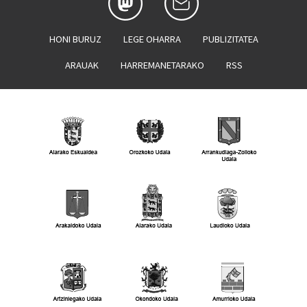
HONI BURUZ
LEGE OHARRA
PUBLIZITATEA
ARAUAK
HARREMANETARAKO
RSS