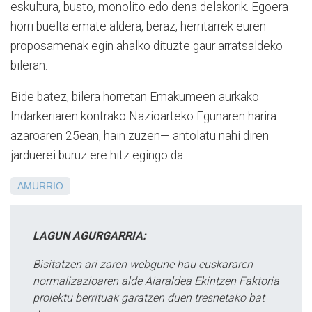
eskultura, busto, monolito edo dena delakorik. Egoera
horri buelta emate aldera, beraz, herritarrek euren
proposamenak egin ahalko dituzte gaur arratsaldeko
bileran.
Bide batez, bilera horretan Emakumeen aurkako
Indarkeriaren kontrako Nazioarteko Egunaren harira —
azaroaren 25ean, hain zuzen— antolatu nahi diren
jarduerei buruz ere hitz egingo da.
AMURRIO
LAGUN AGURGARRIA:
Bisitatzen ari zaren webgune hau euskararen
normalizazioaren alde Aiaraldea Ekintzen Faktoria
proiektu berrituak garatzen duen tresnetako bat