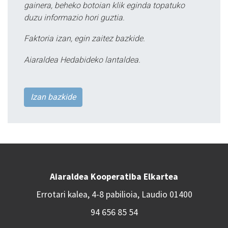
gainera, beheko botoian klik eginda topatuko
duzu informazio hori guztia.
Faktoria izan, egin zaitez bazkide.
Aiaraldea Hedabideko lantaldea.
Izan bazkide
Aiaraldea Kooperatiba Elkartea
Errotari kalea, 4-8 pabilioia, Laudio 01400
94 656 85 54