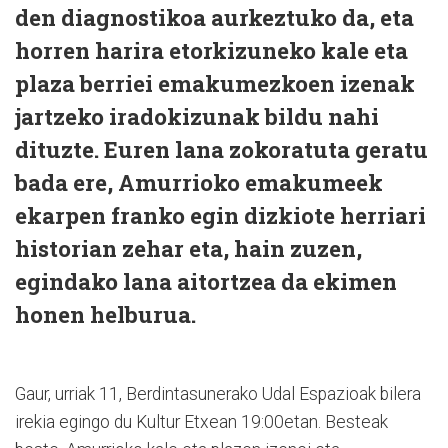
den diagnostikoa aurkeztuko da, eta
horren harira etorkizuneko kale eta
plaza berriei emakumezkoen izenak
jartzeko iradokizunak bildu nahi
dituzte. Euren lana zokoratuta geratu
bada ere, Amurrioko emakumeek
ekarpen franko egin dizkiote herriari
historian zehar eta, hain zuzen,
egindako lana aitortzea da ekimen
honen helburua.
Gaur, urriak 11, Berdintasunerako Udal Espazioak bilera
irekia egingo du Kultur Etxean 19:00etan. Besteak