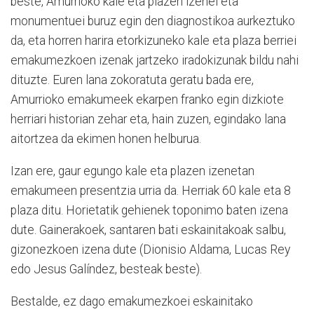
beste, Amurrioko kale eta plazen izenei eta
monumentuei buruz egin den diagnostikoa aurkeztuko
da, eta horren harira etorkizuneko kale eta plaza berriei
emakumezkoen izenak jartzeko iradokizunak bildu nahi
dituzte. Euren lana zokoratuta geratu bada ere,
Amurrioko emakumeek ekarpen franko egin dizkiote
herriari historian zehar eta, hain zuzen, egindako lana
aitortzea da ekimen honen helburua.
Izan ere, gaur egungo kale eta plazen izenetan
emakumeen presentzia urria da. Herriak 60 kale eta 8
plaza ditu. Horietatik gehienek toponimo baten izena
dute. Gainerakoek, santaren bati eskainitakoak salbu,
gizonezkoen izena dute (Dionisio Aldama, Lucas Rey
edo Jesus Galíndez, besteak beste).
Bestalde, ez dago emakumezkoei eskainitako