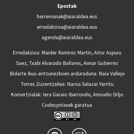
Epostak
harremanak@aiaraldea.eus
erredakzioa@aiaraldea.eus
agenda@aiaraldea.eus
Erredakzioa: Maider Ramirez Martin, Aitor Aspuru
Saez, Txabi Alvarado Bañares, Aimar Gutierrez
Bidarte Ikus-entzunezkoen arduraduna: Naia Vallejo
Torres Zuzentzailea: Naroa Salazar Yarritu
Komertzialak: Iera Garaio Ibarrondo, Amrudin Drljo
Codesyntaxek garatua