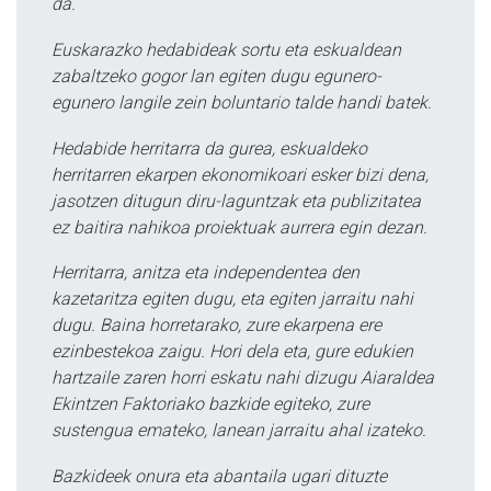
da.
Euskarazko hedabideak sortu eta eskualdean
zabaltzeko gogor lan egiten dugu egunero-
egunero langile zein boluntario talde handi batek.
Hedabide herritarra da gurea, eskualdeko
herritarren ekarpen ekonomikoari esker bizi dena,
jasotzen ditugun diru-laguntzak eta publizitatea
ez baitira nahikoa proiektuak aurrera egin dezan.
Herritarra, anitza eta independentea den
kazetaritza egiten dugu, eta egiten jarraitu nahi
dugu. Baina horretarako, zure ekarpena ere
ezinbestekoa zaigu. Hori dela eta, gure edukien
hartzaile zaren horri eskatu nahi dizugu Aiaraldea
Ekintzen Faktoriako bazkide egiteko, zure
sustengua emateko, lanean jarraitu ahal izateko.
Bazkideek onura eta abantaila ugari dituzte