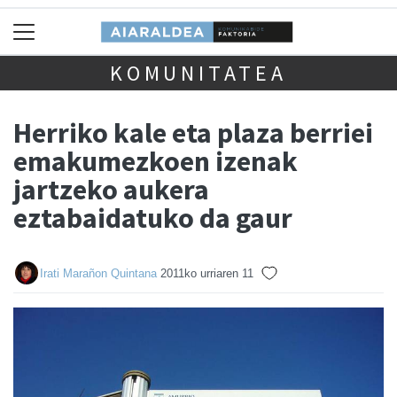
KOMUNITATEA
Herriko kale eta plaza berriei
emakumezkoen izenak
jartzeko aukera
eztabaidatuko da gaur
Irati Marañon Quintana
2011ko urriaren 11