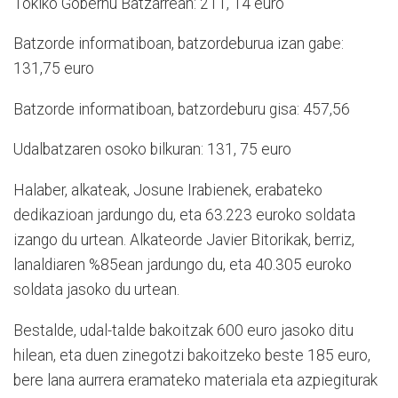
Tokiko Gobernu Batzarrean: 211, 14 euro
Batzorde informatiboan, batzordeburua izan gabe:
131,75 euro
Batzorde informatiboan, batzordeburu gisa: 457,56
Udalbatzaren osoko bilkuran: 131, 75 euro
Halaber, alkateak, Josune Irabienek, erabateko
dedikazioan jardungo du, eta 63.223 euroko soldata
izango du urtean. Alkateorde Javier Bitorikak, berriz,
lanaldiaren %85ean jardungo du, eta 40.305 euroko
soldata jasoko du urtean.
Bestalde, udal-talde bakoitzak 600 euro jasoko ditu
hilean, eta duen zinegotzi bakoitzeko beste 185 euro,
bere lana aurrera eramateko materiala eta azpiegiturak