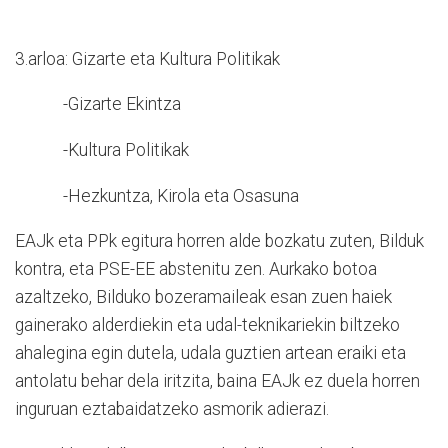
3.arloa: Gizarte eta Kultura Politikak
-Gizarte Ekintza
-Kultura Politikak
-Hezkuntza, Kirola eta Osasuna
EAJk eta PPk egitura horren alde bozkatu zuten, Bilduk
kontra, eta PSE-EE abstenitu zen. Aurkako botoa
azaltzeko, Bilduko bozeramaileak esan zuen haiek
gainerako alderdiekin eta udal-teknikariekin biltzeko
ahalegina egin dutela, udala guztien artean eraiki eta
antolatu behar dela iritzita, baina EAJk ez duela horren
inguruan eztabaidatzeko asmorik adierazi.