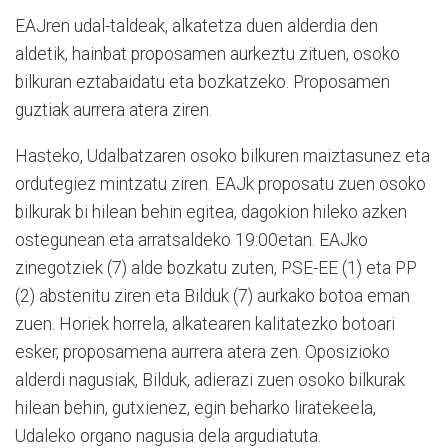
EAJren udal-taldeak, alkatetza duen alderdia den
aldetik, hainbat proposamen aurkeztu zituen, osoko
bilkuran eztabaidatu eta bozkatzeko. Proposamen
guztiak aurrera atera ziren.
Hasteko, Udalbatzaren osoko bilkuren maiztasunez eta
ordutegiez mintzatu ziren. EAJk proposatu zuen osoko
bilkurak bi hilean behin egitea, dagokion hileko azken
ostegunean eta arratsaldeko 19:00etan. EAJko
zinegotziek (7) alde bozkatu zuten, PSE-EE (1) eta PP
(2) abstenitu ziren eta Bilduk (7) aurkako botoa eman
zuen. Horiek horrela, alkatearen kalitatezko botoari
esker, proposamena aurrera atera zen. Oposizioko
alderdi nagusiak, Bilduk, adierazi zuen osoko bilkurak
hilean behin, gutxienez, egin beharko liratekeela,
Udaleko organo nagusia dela argudiatuta.