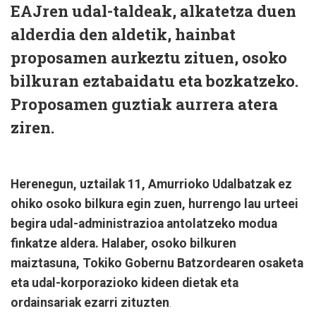
EAJren udal-taldeak, alkatetza duen
alderdia den aldetik, hainbat
proposamen aurkeztu zituen, osoko
bilkuran eztabaidatu eta bozkatzeko.
Proposamen guztiak aurrera atera
ziren.
Herenegun, uztailak 11, Amurrioko Udalbatzak ez
ohiko osoko bilkura egin zuen, hurrengo lau urteei
begira udal-administrazioa antolatzeko modua
finkatze aldera. Halaber, osoko bilkuren
maiztasuna, Tokiko Gobernu Batzordearen osaketa
eta udal-korporazioko kideen dietak eta
ordainsariak ezarri zituzten
.