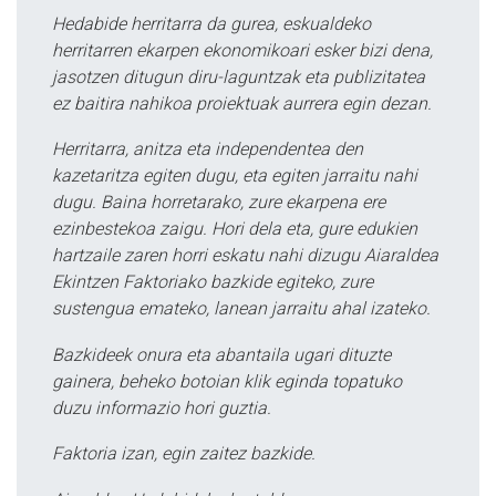
Hedabide herritarra da gurea, eskualdeko
herritarren ekarpen ekonomikoari esker bizi dena,
jasotzen ditugun diru-laguntzak eta publizitatea
ez baitira nahikoa proiektuak aurrera egin dezan.
Herritarra, anitza eta independentea den
kazetaritza egiten dugu, eta egiten jarraitu nahi
dugu. Baina horretarako, zure ekarpena ere
ezinbestekoa zaigu. Hori dela eta, gure edukien
hartzaile zaren horri eskatu nahi dizugu Aiaraldea
Ekintzen Faktoriako bazkide egiteko, zure
sustengua emateko, lanean jarraitu ahal izateko.
Bazkideek onura eta abantaila ugari dituzte
gainera, beheko botoian klik eginda topatuko
duzu informazio hori guztia.
Faktoria izan, egin zaitez bazkide.