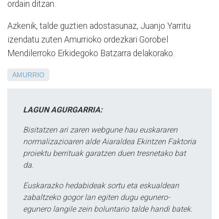
ordain ditzan.
Azkenik, talde guztien adostasunaz, Juanjo Yarritu
izendatu zuten Amurrioko ordezkari Gorobel
Mendilerroko Erkidegoko Batzarra delakorako.
AMURRIO
LAGUN AGURGARRIA:
Bisitatzen ari zaren webgune hau euskararen
normalizazioaren alde Aiaraldea Ekintzen Faktoria
proiektu berrituak garatzen duen tresnetako bat
da.
Euskarazko hedabideak sortu eta eskualdean
zabaltzeko gogor lan egiten dugu egunero-
egunero langile zein boluntario talde handi batek.