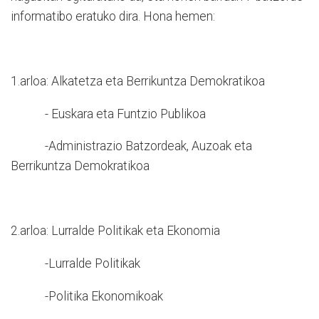
informatibo eratuko dira. Hona hemen:
1.arloa: Alkatetza eta Berrikuntza Demokratikoa
- Euskara eta Funtzio Publikoa
-Administrazio Batzordeak, Auzoak eta
Berrikuntza Demokratikoa
2.arloa: Lurralde Politikak eta Ekonomia
-Lurralde Politikak
-Politika Ekonomikoak