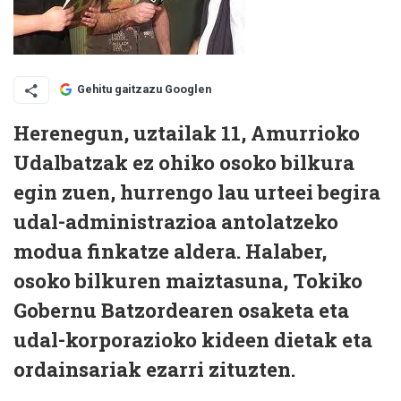
Gehitu gaitzazu Googlen
Herenegun, uztailak 11, Amurrioko
Udalbatzak ez ohiko osoko bilkura
egin zuen, hurrengo lau urteei begira
udal-administrazioa antolatzeko
modua finkatze aldera. Halaber,
osoko bilkuren maiztasuna, Tokiko
Gobernu Batzordearen osaketa eta
udal-korporazioko kideen dietak eta
ordainsariak ezarri zituzten
.