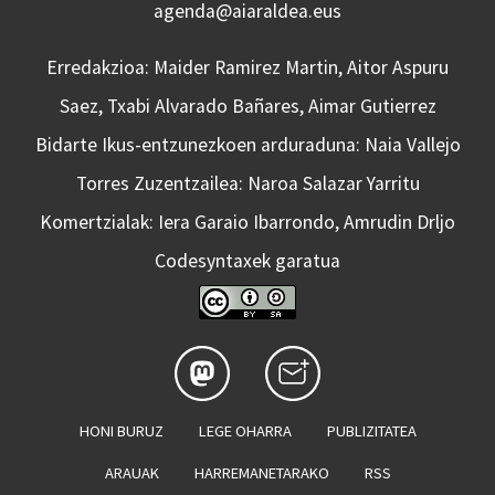
agenda@aiaraldea.eus
Erredakzioa: Maider Ramirez Martin, Aitor Aspuru
Saez, Txabi Alvarado Bañares, Aimar Gutierrez
Bidarte Ikus-entzunezkoen arduraduna: Naia Vallejo
Torres Zuzentzailea: Naroa Salazar Yarritu
Komertzialak: Iera Garaio Ibarrondo, Amrudin Drljo
Codesyntaxek garatua
HONI BURUZ
LEGE OHARRA
PUBLIZITATEA
ARAUAK
HARREMANETARAKO
RSS