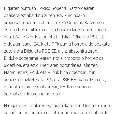
Bigarren puntuan, Tokiko Gobernu Batzordearen
osaketa eztabaidatu zuten. EAJk egindako
proposamenaren arabera, Tokiko Gobernu Batzordea
astean behin bilduko da eta honako kide hauek izango
ditu: EAJko 3 ordezkari eta Bilduko, PPko eta PSE-EE
ordezkari bana. EAJk eta PPk puntu horren alde bozkatu
zuten, eta Bildu eta PSE-EE, aldiz, abstenitu ziren.
Bilduko bozeramailearen iritziz, proportzio hori ez da
bidezkoa, eta ez du herriaren borondatea islatzen.
Haren ustez, EAJk eta Bilduk bina ordezkari izan
beharko lituzkete eta PPk eta PSE-EEk bana. Izan ere,
onartutako ordezkaritzarekin, EAJk gehiengoa
bermatzen du organo horretan.
Hirugarrenik, Udalaren egitura finkatu zen. Udala hiru arlo
nagusitan egituratuko da, eta horien barruan 7 batzorde