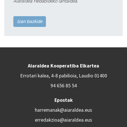
Aiaraldea Hedabideko lantaldea.
Izan bazkide
Aiaraldea Kooperatiba Elkartea
Errotari kalea, 4-8 pabilioia, Laudio 01400
94 656 85 54
Epostak
harremanak@aiaraldea.eus
erredakzioa@aiaraldea.eus