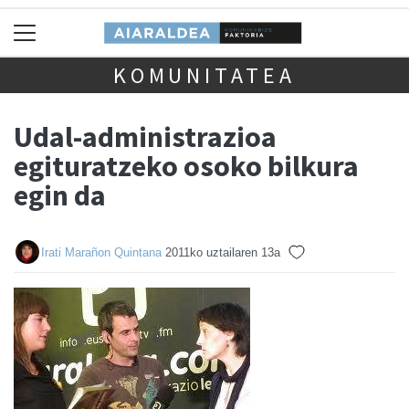
KOMUNITATEA
Udal-administrazioa
egituratzeko osoko bilkura
egin da
Irati Marañon Quintana
2011ko uztailaren 13a