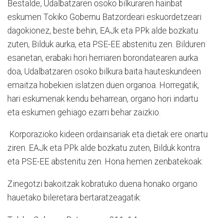
Bestalde, Udalbatzaren osoko bilkuraren hainbat
eskumen Tokiko Gobernu Batzordeari eskuordetzeari
dagokionez, beste behin, EAJk eta PPk alde bozkatu
zuten, Bilduk aurka, eta PSE-EE abstenitu zen. Bilduren
esanetan, erabaki hori herriaren borondatearen aurka
doa, Udalbatzaren osoko bilkura baita hauteskundeen
emaitza hobekien islatzen duen organoa. Horregatik,
hari eskumenak kendu beharrean, organo hori indartu
eta eskumen gehiago ezarri behar zaizkio.
Korporazioko kideen ordainsariak eta dietak ere onartu
ziren. EAJk eta PPk alde bozkatu zuten, Bilduk kontra
eta PSE-EE abstenitu zen. Hona hemen zenbatekoak:
Zinegotzi bakoitzak kobratuko duena honako organo
hauetako bileretara bertaratzeagatik: