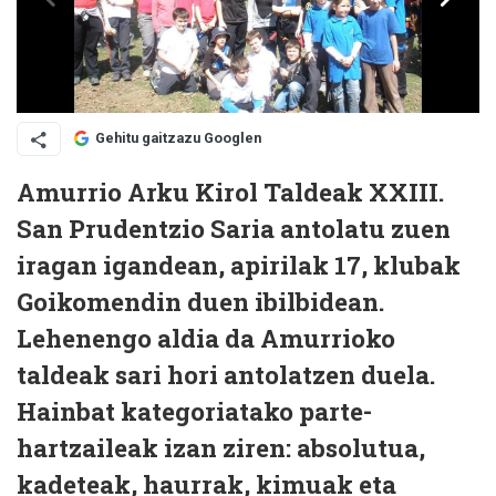
Gehitu gaitzazu Googlen
Amurrio Arku Kirol Taldeak XXIII.
San Prudentzio Saria antolatu zuen
iragan igandean, apirilak 17, klubak
Goikomendin duen ibilbidean.
Lehenengo aldia da Amurrioko
taldeak sari hori antolatzen duela.
Hainbat kategoriatako parte-
hartzaileak izan ziren: absolutua,
kadeteak, haurrak, kimuak eta