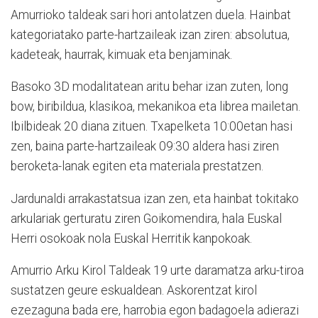
Amurrioko taldeak sari hori antolatzen duela. Hainbat
kategoriatako parte-hartzaileak izan ziren: absolutua,
kadeteak, haurrak, kimuak eta benjaminak.
Basoko 3D modalitatean aritu behar izan zuten, long
bow, biribildua, klasikoa, mekanikoa eta librea mailetan.
Ibilbideak 20 diana zituen. Txapelketa 10:00etan hasi
zen, baina parte-hartzaileak 09:30 aldera hasi ziren
beroketa-lanak egiten eta materiala prestatzen.
Jardunaldi arrakastatsua izan zen, eta hainbat tokitako
arkulariak gerturatu ziren Goikomendira, hala Euskal
Herri osokoak nola Euskal Herritik kanpokoak.
Amurrio Arku Kirol Taldeak 19 urte daramatza arku-tiroa
sustatzen geure eskualdean. Askorentzat kirol
ezezaguna bada ere, harrobia egon badagoela adierazi