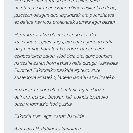
Hedabide herritarra da gurea, eskualdeko
herritarren ekarpen ekonomikoari esker bizi dena,
jasotzen ditugun diru-laguntzak eta publizitatea
ez baitira nahikoa proiektuak aurrera egin dezan.
Herritarra, anitza eta independentea den
kazetaritza egiten dugu, eta egiten jarraitu nahi
dugu. Baina horretarako, zure ekarpena ere
ezinbestekoa zaigu. Hori dela eta, gure edukien
hartzaile zaren horri eskatu nahi dizugu Aiaraldea
Ekintzen Faktoriako bazkide egiteko, zure
sustengua emateko, lanean jarraitu ahal izateko.
Bazkideek onura eta abantaila ugari dituzte
gainera, beheko botoian klik eginda topatuko
duzu informazio hori guztia.
Faktoria izan, egin zaitez bazkide.
Aiaraldea Hedabideko lantaldea.