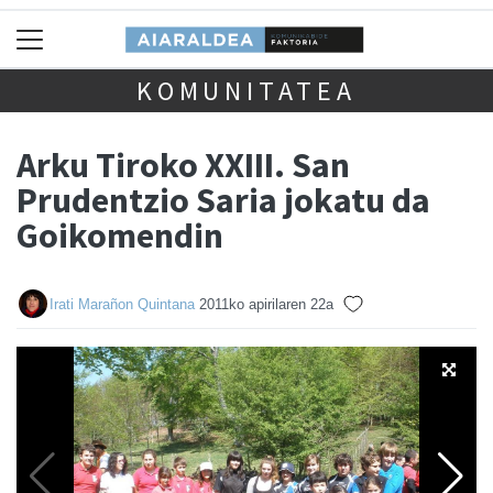
KOMUNITATEA
Arku Tiroko XXIII. San
Prudentzio Saria jokatu da
Goikomendin
Irati Marañon Quintana
2011ko apirilaren 22a