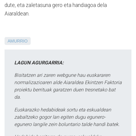
dute, eta zaletasuna gero eta handiagoa dela
Aiaraldean.
AMURRIO
LAGUN AGURGARRIA:
Bisitatzen ari zaren webgune hau euskararen
normalizazioaren alde Aiaraldea Ekintzen Faktoria
proiektu berrituak garatzen duen tresnetako bat
da.
Euskarazko hedabideak sortu eta eskualdean
zabaltzeko gogor lan egiten dugu egunero-
egunero langile zein boluntario talde handi batek.