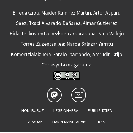
Erredakzioa: Maider Ramirez Martin, Aitor Aspuru
Saez, Txabi Alvarado Bañares, Aimar Gutierrez
Bidarte Ikus-entzunezkoen arduraduna: Naia Vallejo
Torres Zuzentzailea: Naroa Salazar Yarritu
Komertzialak: Iera Garaio Ibarrondo, Amrudin Drljo
Codesyntaxek garatua
HONI BURUZ
LEGE OHARRA
PUBLIZITATEA
ARAUAK
HARREMANETARAKO
RSS