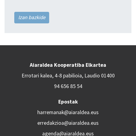
Izan bazkide
Aiaraldea Kooperatiba Elkartea
Errotari kalea, 4-8 pabilioia, Laudio 01400
94 656 85 54
Epostak
harremanak@aiaraldea.eus
erredakzioa@aiaraldea.eus
agenda@aiaraldea.eus