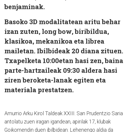
benjaminak.
Basoko 3D modalitatean aritu behar
izan zuten, long bow, biribildua,
klasikoa, mekanikoa eta librea
mailetan. Ibilbideak 20 diana zituen.
Txapelketa 10:00etan hasi zen, baina
parte-hartzaileak 09:30 aldera hasi
ziren beroketa-lanak egiten eta
materiala prestatzen.
Amurrio Arku Kirol Taldeak XXIII. San Prudentzio Saria
antolatu zuen iragan igandean, apirilak 17, klubak
Goikomendin duen ibilbidean. Lehenengo aldia da