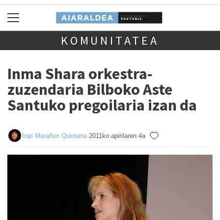
KOMUNITATEA
Inma Shara orkestra-
zuzendaria Bilboko Aste
Santuko pregoilaria izan da
Irati Marañon Quintana
2011ko apirilaren 4a