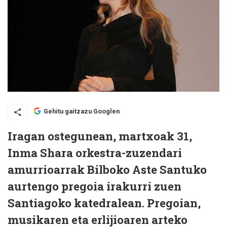
Gehitu gaitzazu Googlen
Iragan ostegunean, martxoak 31,
Inma Shara orkestra-zuzendari
amurrioarrak Bilboko Aste Santuko
aurtengo pregoia irakurri zuen
Santiagoko katedralean. Pregoian,
musikaren eta erlijioaren arteko