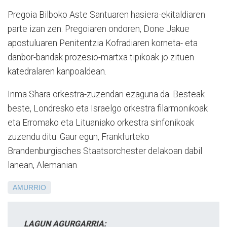
Pregoia Bilboko Aste Santuaren hasiera-ekitaldiaren
parte izan zen. Pregoiaren ondoren, Done Jakue
apostuluaren Penitentzia Kofradiaren korneta- eta
danbor-bandak prozesio-martxa tipikoak jo zituen
katedralaren kanpoaldean.
Inma Shara orkestra-zuzendari ezaguna da. Besteak
beste, Londresko eta Israelgo orkestra filarmonikoak
eta Erromako eta Lituaniako orkestra sinfonikoak
zuzendu ditu. Gaur egun, Frankfurteko
Brandenburgisches Staatsorchester delakoan dabil
lanean, Alemanian.
AMURRIO
LAGUN AGURGARRIA: