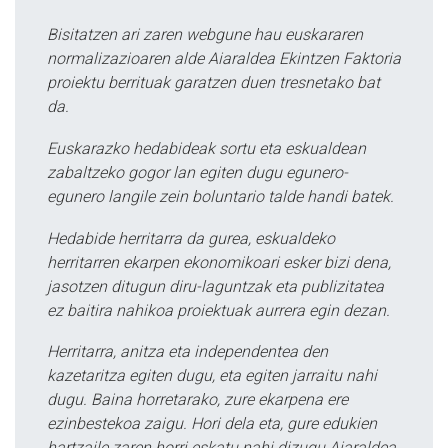
Bisitatzen ari zaren webgune hau euskararen
normalizazioaren alde Aiaraldea Ekintzen Faktoria
proiektu berrituak garatzen duen tresnetako bat
da.
Euskarazko hedabideak sortu eta eskualdean
zabaltzeko gogor lan egiten dugu egunero-
egunero langile zein boluntario talde handi batek.
Hedabide herritarra da gurea, eskualdeko
herritarren ekarpen ekonomikoari esker bizi dena,
jasotzen ditugun diru-laguntzak eta publizitatea
ez baitira nahikoa proiektuak aurrera egin dezan.
Herritarra, anitza eta independentea den
kazetaritza egiten dugu, eta egiten jarraitu nahi
dugu. Baina horretarako, zure ekarpena ere
ezinbestekoa zaigu. Hori dela eta, gure edukien
hartzaile zaren horri eskatu nahi dizugu Aiaraldea