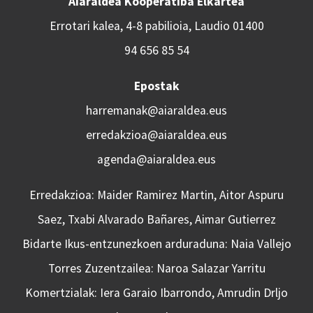
Aiaraldea Kooperatiba Elkartea
Errotari kalea, 4-8 pabilioia, Laudio 01400
94 656 85 54
Epostak
harremanak@aiaraldea.eus
erredakzioa@aiaraldea.eus
agenda@aiaraldea.eus
Erredakzioa: Maider Ramirez Martin, Aitor Aspuru
Saez, Txabi Alvarado Bañares, Aimar Gutierrez
Bidarte Ikus-entzunezkoen arduraduna: Naia Vallejo
Torres Zuzentzailea: Naroa Salazar Yarritu
Komertzialak: Iera Garaio Ibarrondo, Amrudin Drljo