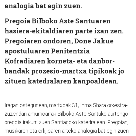
analogia bat egin zuen.
Pregoia Bilboko Aste Santuaren
hasiera-ekitaldiaren parte izan zen.
Pregoiaren ondoren, Done Jakue
apostuluaren Penitentzia
Kofradiaren korneta- eta danbor-
bandak prozesio-martxa tipikoak jo
zituen katedralaren kanpoaldean.
Iragan ostegunean, martxoak 31, Inma Shara orkestra-
zuzendari amurrioarrak Bilboko Aste Santuko aurtengo
pregoia irakurri zuen Santiagoko katedralean. Pregoian,
musikaren eta erlijioaren arteko analogia bat egin zuen.