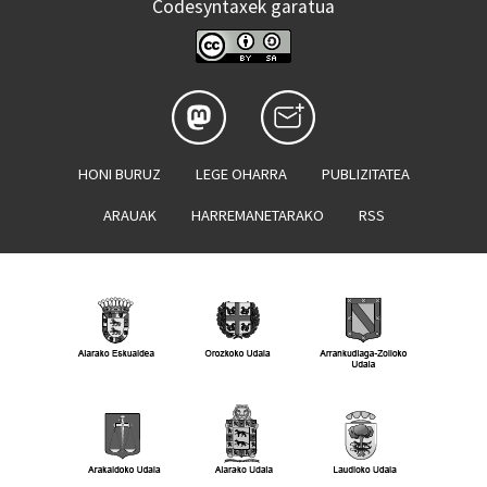
Codesyntaxek garatua
HONI BURUZ
LEGE OHARRA
PUBLIZITATEA
ARAUAK
HARREMANETARAKO
RSS