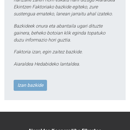
Ekintzen Faktoriako bazkide egiteko, zure
sustengua emateko, lanean jarraitu ahal izateko.
Bazkideek onura eta abantaila ugari dituzte
gainera, beheko botoian klik eginda topatuko
duzu informazio hori guztia.
Faktoria izan, egin zaitez bazkide.
Aiaraldea Hedabideko lantaldea.
Izan bazkide