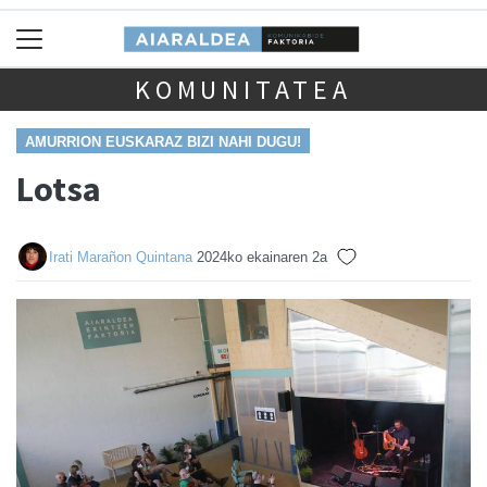
KOMUNITATEA
AMURRION EUSKARAZ BIZI NAHI DUGU!
Lotsa
Irati Marañon Quintana
2024ko ekainaren 2a