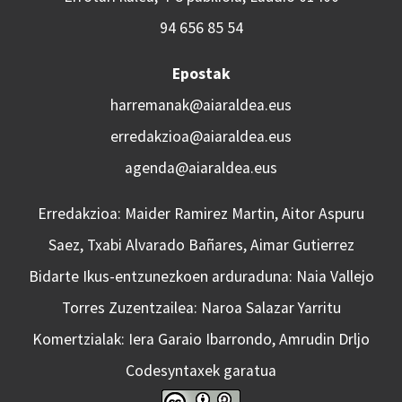
94 656 85 54
Epostak
harremanak@aiaraldea.eus
erredakzioa@aiaraldea.eus
agenda@aiaraldea.eus
Erredakzioa: Maider Ramirez Martin, Aitor Aspuru
Saez, Txabi Alvarado Bañares, Aimar Gutierrez
Bidarte Ikus-entzunezkoen arduraduna: Naia Vallejo
Torres Zuzentzailea: Naroa Salazar Yarritu
Komertzialak: Iera Garaio Ibarrondo, Amrudin Drljo
Codesyntaxek garatua