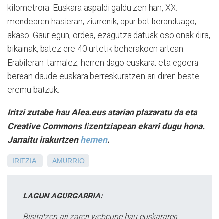
kilometrora. Euskara aspaldi galdu zen han, XX.
mendearen hasieran, ziurrenik; apur bat beranduago,
akaso. Gaur egun, ordea, ezagutza datuak oso onak dira,
bikainak, batez ere 40 urtetik beherakoen artean.
Erabileran, tamalez, herren dago euskara, eta egoera
berean daude euskara berreskuratzen ari diren beste
eremu batzuk.
Iritzi zutabe hau Alea.eus atarian plazaratu da eta
Creative Commons lizentziapean ekarri dugu hona.
Jarraitu irakurtzen
hemen
.
IRITZIA
AMURRIO
LAGUN AGURGARRIA:
Bisitatzen ari zaren webgune hau euskararen