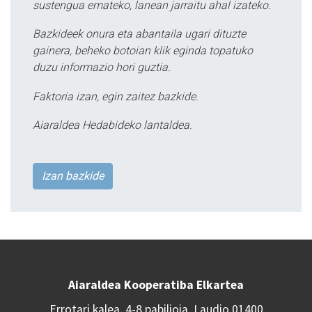
sustengua emateko, lanean jarraitu ahal izateko.
Bazkideek onura eta abantaila ugari dituzte
gainera, beheko botoian klik eginda topatuko
duzu informazio hori guztia.
Faktoria izan, egin zaitez bazkide.
Aiaraldea Hedabideko lantaldea.
Izan bazkide
Aiaraldea Kooperatiba Elkartea
Errotari kalea, 4-8 pabilioia, Laudio 01400