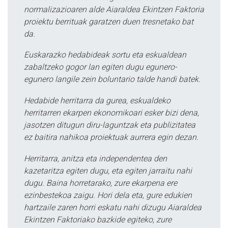
normalizazioaren alde Aiaraldea Ekintzen Faktoria
proiektu berrituak garatzen duen tresnetako bat
da.
Euskarazko hedabideak sortu eta eskualdean
zabaltzeko gogor lan egiten dugu egunero-
egunero langile zein boluntario talde handi batek.
Hedabide herritarra da gurea, eskualdeko
herritarren ekarpen ekonomikoari esker bizi dena,
jasotzen ditugun diru-laguntzak eta publizitatea
ez baitira nahikoa proiektuak aurrera egin dezan.
Herritarra, anitza eta independentea den
kazetaritza egiten dugu, eta egiten jarraitu nahi
dugu. Baina horretarako, zure ekarpena ere
ezinbestekoa zaigu. Hori dela eta, gure edukien
hartzaile zaren horri eskatu nahi dizugu Aiaraldea
Ekintzen Faktoriako bazkide egiteko, zure