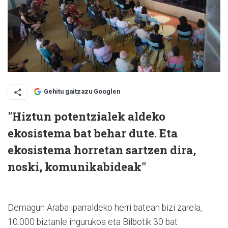
Gehitu gaitzazu Googlen
"Hiztun potentzialek aldeko
ekosistema bat behar dute. Eta
ekosistema horretan sartzen dira,
noski, komunikabideak"
Demagun Araba iparraldeko herri batean bizi zarela,
10.000 biztanle ingurukoa eta Bilbotik 30 bat