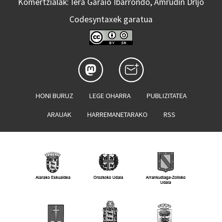
Komertzialak: Iera Garaio Ibarrondo, Amrudin Drljo
Codesyntaxek garatua
HONI BURUZ
LEGE OHARRA
PUBLIZITATEA
ARAUAK
HARREMANETARAKO
RSS