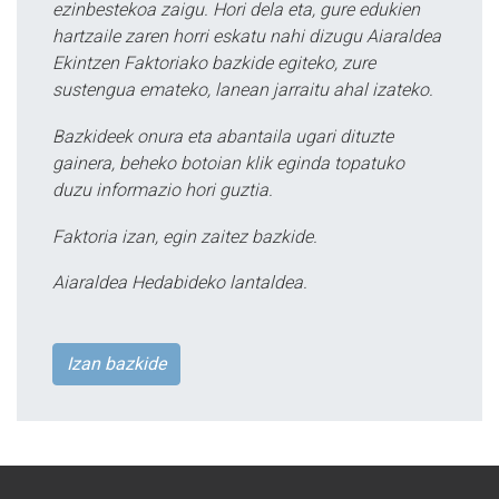
ezinbestekoa zaigu. Hori dela eta, gure edukien
hartzaile zaren horri eskatu nahi dizugu Aiaraldea
Ekintzen Faktoriako bazkide egiteko, zure
sustengua emateko, lanean jarraitu ahal izateko.
Bazkideek onura eta abantaila ugari dituzte
gainera, beheko botoian klik eginda topatuko
duzu informazio hori guztia.
Faktoria izan, egin zaitez bazkide.
Aiaraldea Hedabideko lantaldea.
Izan bazkide