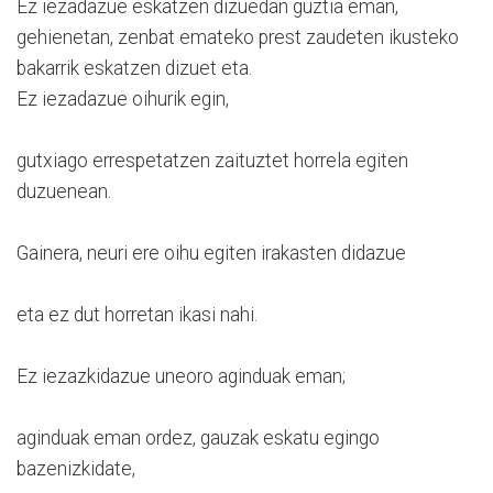
Ez iezadazue eskatzen dizuedan guztia eman,
gehienetan, zenbat emateko prest zaudeten ikusteko
bakarrik eskatzen dizuet eta.
Ez iezadazue oihurik egin,
gutxiago errespetatzen zaituztet horrela egiten
duzuenean.
Gainera, neuri ere oihu egiten irakasten didazue
eta ez dut horretan ikasi nahi.
Ez iezazkidazue uneoro aginduak eman;
aginduak eman ordez, gauzak eskatu egingo
bazenizkidate,