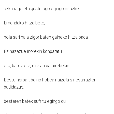
azkarrago eta gusturago egingo nituzke.
Emandako hitza bete,
nola sari hala zigor baten gaineko hitza bada.
Ez nazazue inorekin konparatu,
eta, batez ere, nire anaia-arrebekin.
Beste norbait baino hobea naizela sinestarazten
badidazue,
besteren batek sufritu egingo du;