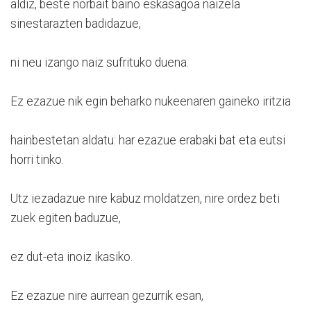
aldiz, beste norbait baino eskasagoa naizela
sinestarazten badidazue,
ni neu izango naiz sufrituko duena.
Ez ezazue nik egin beharko nukeenaren gaineko iritzia
hainbestetan aldatu: har ezazue erabaki bat eta eutsi
horri tinko.
Utz iezadazue nire kabuz moldatzen, nire ordez beti
zuek egiten baduzue,
ez dut-eta inoiz ikasiko.
Ez ezazue nire aurrean gezurrik esan,