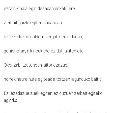
ezta nik hala egin dezadan eskatu ere.
Zerbait gaizki egiten dudanean,
ez iezadazue galdetu zergatik egin dudan,
gehienetan, nik neuk ere ez dut jakiten eta.
Oker zabiltzatenean, aitor ezazue;
horrek neure huts egiteak aitortzen lagunduko baitit.
Ez iezadazue zuek egiten ez duzuen zerbait egiteko
agindu;