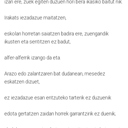
izan ere, zuek egiten duzuen hori bera ikasiko baitut nik.
Irakats iezadazue maitatzen,
eskolan horretan saiatzen badira ere, zuengandik
ikusten eta sentitzen ez badut,
alfer-alferrik izango da eta.
Arazo edo zalantzaren bat dudanean, mesedez
eskatzen dizuet,
ez iezadazue esan entzuteko tarterik ez duzuenik
edota gertatzen zaidan horrek garrantzirik ez duenik;