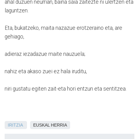
ahal duzuen neurrian, baina saia zaitezte ni ulertzen eta
laguntzen.
Eta, bukatzeko, maita nazazue erotzeraino eta, are
gehiago,
adieraz iezadazue maite nauzuela;
nahiz eta akaso zuei ez hala iruditu,
niri gustatu egiten zait-eta hori entzun eta sentitzea.
IRITZIA
EUSKAL HERRIA