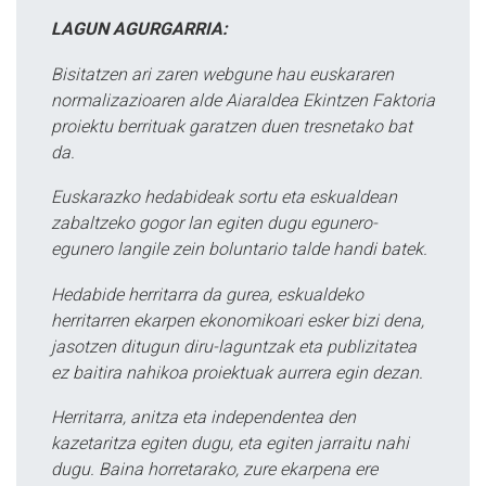
LAGUN AGURGARRIA:
Bisitatzen ari zaren webgune hau euskararen
normalizazioaren alde Aiaraldea Ekintzen Faktoria
proiektu berrituak garatzen duen tresnetako bat
da.
Euskarazko hedabideak sortu eta eskualdean
zabaltzeko gogor lan egiten dugu egunero-
egunero langile zein boluntario talde handi batek.
Hedabide herritarra da gurea, eskualdeko
herritarren ekarpen ekonomikoari esker bizi dena,
jasotzen ditugun diru-laguntzak eta publizitatea
ez baitira nahikoa proiektuak aurrera egin dezan.
Herritarra, anitza eta independentea den
kazetaritza egiten dugu, eta egiten jarraitu nahi
dugu. Baina horretarako, zure ekarpena ere