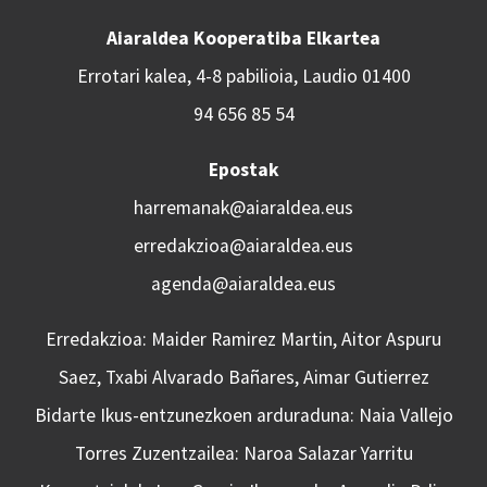
Aiaraldea Kooperatiba Elkartea
Errotari kalea, 4-8 pabilioia, Laudio 01400
94 656 85 54
Epostak
harremanak@aiaraldea.eus
erredakzioa@aiaraldea.eus
agenda@aiaraldea.eus
Erredakzioa: Maider Ramirez Martin, Aitor Aspuru
Saez, Txabi Alvarado Bañares, Aimar Gutierrez
Bidarte Ikus-entzunezkoen arduraduna: Naia Vallejo
Torres Zuzentzailea: Naroa Salazar Yarritu