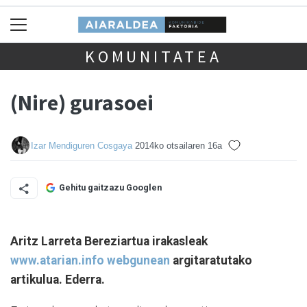
KOMUNITATEA
(Nire) gurasoei
Izar Mendiguren Cosgaya
2014ko otsailaren 16a
Gehitu gaitzazu Googlen
Aritz Larreta Bereziartua irakasleak
www.atarian.info webgunean
argitaratutako
artikulua. Ederra.