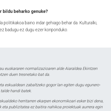
ar bildu beharko genuke?
a politikakoa baino indar gehiago behar da. Kulturalki,
 ez badugu ez dugu ezer konponduko.
au euskararen normalizazioaren alde Aiaraldea Ekintzen
atzen duen tresnetako bat da.
ta eskualdean zabaltzeko gogor lan egiten dugu egunero-
 talde handi batek.
eskualdeko herritarren ekarpen ekonomikoari esker bizi dena,
 eta publizitatea ez baitira nahikoa proiektuak aurrera egin