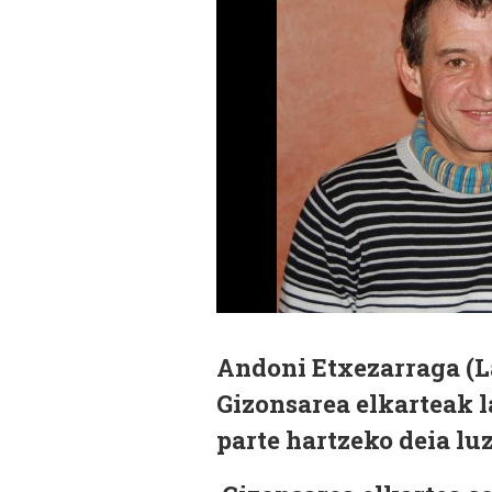
Andoni Etxezarraga (La
Gizonsarea elkarteak 
parte hartzeko deia lu