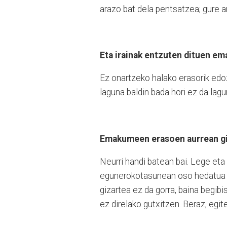
arazo bat dela pentsatzea; gure a
Eta irainak entzuten dituen e
Ez onartzeko halako erasorik edoz
laguna baldin bada hori ez da lag
Emakumeen erasoen aurrean giz
Neurri handi batean bai. Lege eta
egunerokotasunean oso hedatua da
gizartea ez da gorra, baina begib
ez direlako gutxitzen. Beraz, egi