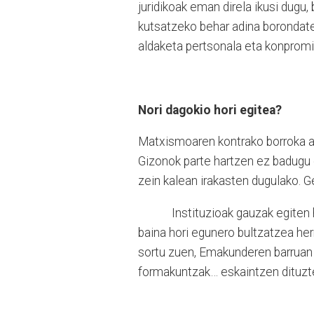
juridikoak eman direla ikusi dugu,
kutsatzeko behar adina borondate
aldaketa pertsonala eta konprom
Nori dagokio hori egitea?
Matxismoaren kontrako borroka ar
Gizonok parte hartzen ez badugu ez
zein kalean irakasten dugulako. G
Instituzioak gauzak egiten hasi
baina hori egunero bultzatzea her
sortu zuen, Emakunderen barruan 
formakuntzak… eskaintzen dituzte.