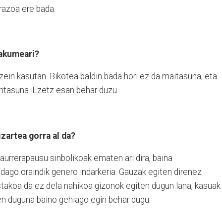
razoa ere bada.
makumeari?
ein kasutan. Bikotea baldin bada hori ez da maitasuna, eta
untasuna. Ezetz esan behar duzu.
artea gorra al da?
 aurrerapausu sinbolikoak ematen ari dira, baina
go oraindik genero indarkeria. Gauzak egiten direnez
istakoa da ez dela nahikoa gizonok egiten dugun lana, kasuak
ten duguna baino gehiago egin behar dugu.