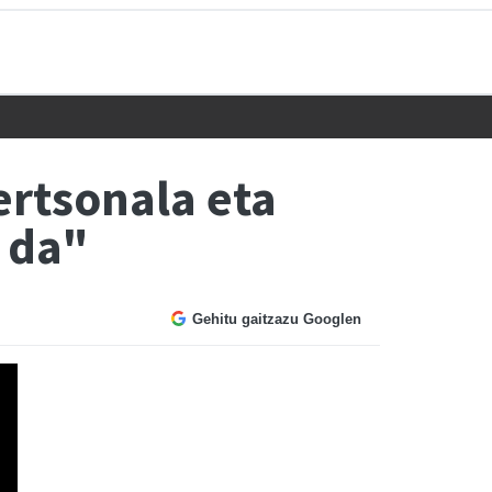
ertsonala eta
 da"
Gehitu gaitzazu Googlen