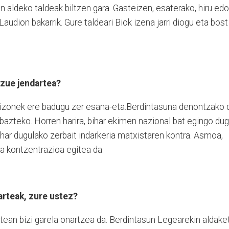
 aldeko taldeak biltzen gara. Gasteizen, esaterako, hiru edo
 Laudion bakarrik. Gure taldeari Biok izena jarri diogu eta bost
uzue jendartea?
gizonek ere badugu zer esana-eta.Berdintasuna denontzako 
bazteko. Horren harira, bihar ekimen nazional bat egingo du
har dugulako zerbait indarkeria matxistaren kontra. Asmoa,
a kontzentrazioa egitea da.
arteak, zure ustez?
tean bizi garela onartzea da. Berdintasun Legearekin aldake