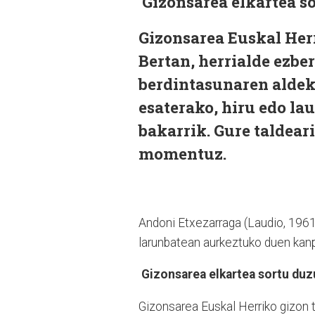
Gizonsarea elkartea so
Gizonsarea Euskal Herr
Bertan, herrialde ezbe
berdintasunaren aldeko
esaterako, hiru edo lau
bakarrik. Gure taldeari
momentuz.
Andoni Etxezarraga (Laudio, 1961
larunbatean aurkeztuko duen kanp
Gizonsarea elkartea sortu duz
Gizonsarea Euskal Herriko gizon t