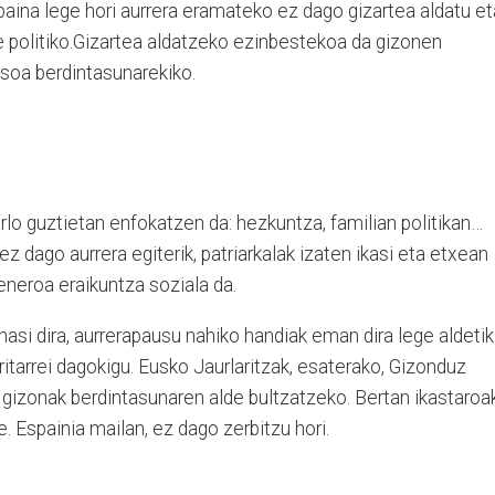
 baina lege hori aurrera eramateko ez dago gizartea aldatu et
 politiko.Gizartea aldatzeko ezinbestekoa da gizonen
isoa berdintasunarekiko.
lo guztietan enfokatzen da: hezkuntza, familian politikan…
 dago aurrera egiterik, patriarkalak izaten ikasi eta etxean
eneroa eraikuntza soziala da.
 dira, aurrerapausu nahiko handiak eman dira lege aldetik
ritarrei dagokigu. Eusko Jaurlaritzak, esaterako, Gizonduz
gizonak berdintasunaren alde bultzatzeko. Bertan ikastaroak
 Espainia mailan, ez dago zerbitzu hori.