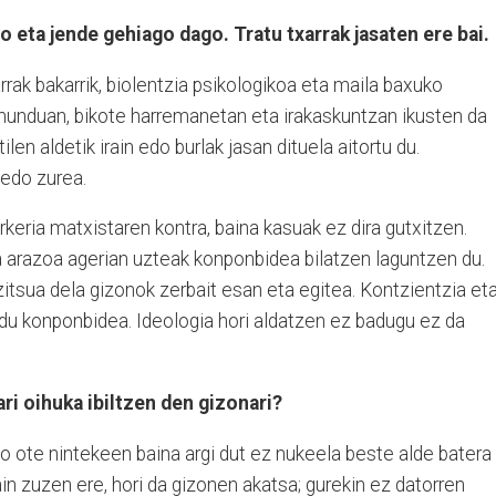
 eta jende gehiago dago. Tratu txarrak jasaten ere bai.
arrak bakarrik, biolentzia psikologikoa eta maila baxuko
 munduan, bikote harremanetan eta irakaskuntzan ikusten da
en aldetik irain edo burlak jasan dituela aitortu du.
edo zurea.
keria matxistaren kontra, baina kasuak ez dira gutxitzen.
a arazoa agerian uzteak konponbidea bilatzen laguntzen du.
itsua dela gizonok zerbait esan eta egitea. Kontzientzia et
o du konponbidea. Ideologia hori aldatzen ez badugu ez da
 oihuka ibiltzen den gizonari?
go ote nintekeen baina argi dut ez nukeela beste alde batera
in zuzen ere, hori da gizonen akatsa; gurekin ez datorren