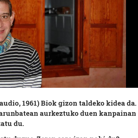
udio, 1961) Biok gizon taldeko kidea da.
larunbatean aurkeztuko duen kanpainan
zatu du.