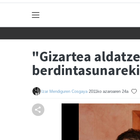
"Gizartea aldatz
berdintasunarek
Izar Mendiguren Cosgaya
2011ko azaroaren 24a