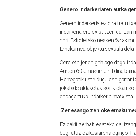
Genero indarkeriaren aurka gero
Genero indarkeria ez dira tratu tx
indarkeria ere existitzen da. Lan
hori. Eskoletako nesken %4ak mutil
Emakumea objektu sexuala dela, 
Gero eta jende gehiago dago indar
Aurten 60 emakume hil dira, bain
Horregatik uste dugu oso garrantz
jokabide aldaketak soilik ekarrik
desagertuko indarkeria matxista.
Zer esango zenioke emakumeari
Ez dakit zerbait esateko gai izan
begiratuz ezikusiarena egingo. Ha