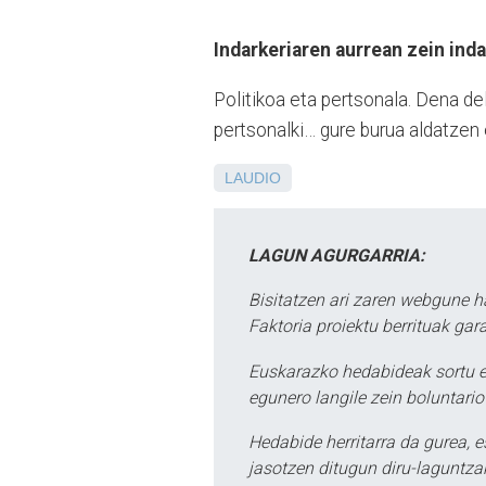
Indarkeriaren aurrean zein ind
Politikoa eta pertsonala. Dena del
pertsonalki… gure burua aldatzen
LAUDIO
LAGUN AGURGARRIA:
Bisitatzen ari zaren webgune h
Faktoria proiektu berrituak gar
Euskarazko hedabideak sortu e
egunero langile zein boluntario
Hedabide herritarra da gurea, 
jasotzen ditugun diru-laguntzak