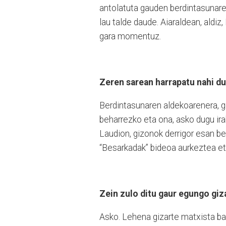
antolatuta gauden berdintasunaren
lau talde daude. Aiaraldean, aldiz,
gara momentuz.
Zeren sarean harrapatu nahi d
Berdintasunaren aldekoarenera, 
beharrezko eta ona, asko dugu ira
Laudion, gizonok derrigor esan be
“Besarkadak” bideoa aurkeztea et
Zein zulo ditu gaur egungo giz
Asko. Lehena gizarte matxista ba