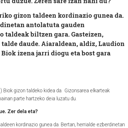
rtu duzue. Zeren sare izan nahi du?
iko gizon taldeen kordinazio gunea da.
rdinetan antolatuta gauden
 taldeak biltzen gara. Gasteizen,
 talde daude. Aiaraldean, aldiz, Laudion
 Biok izena jarri diogu eta bost gara
) Biok gizon taldeko kidea da. Gizonsarea elkarteak
ainan parte hartzeko deia luzatu du.
ue. Zer dela eta?
aldeen kordinazio gunea da. Bertan, herrialde ezberdinetan