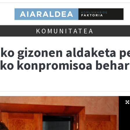
KOMUNITATEA
eko gizonen aldaketa p
iko konpromisoa behar