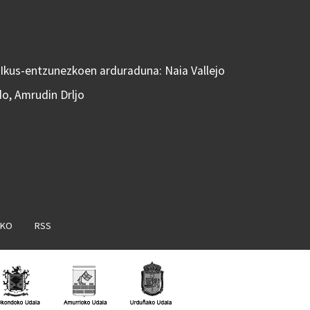
 Ikus-entzunezkoen arduraduna: Naia Vallejo
do, Amrudin Drljo
AKO
RSS