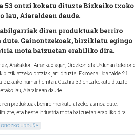
a 53 ontzi kokatu dituzte Bizkaiko txoko
o lau, Aiaraldean daude.
abilgarriak diren produktuak berriro
dute. Gainontzekoak, birziklatu egingo
stria mota batzuetan erabiliko dira.
unez, Arakaldon, Arrankudiagan, Orozkon eta Urduñan telefon
 birziklatzeko ontziak jarri dituzte. Ekimena Udaltalde 21
u Bizkaiko hamar herritan. Guztira 53 ontzi kokatu dituzte
etako lau, Aiaraldean daude.
 diren produktuak berriro merkaturatzeko asmoa dute.
ituzte, eta beste industria mota batzuetan erabiliko dira.
OROZKO
URDUÑA