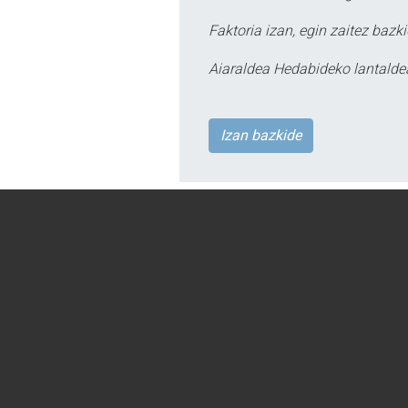
Faktoria izan, egin zaitez bazki
Aiaraldea Hedabideko lantalde
Izan bazkide