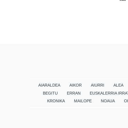
AIARALDEA
AIKOR
AIURRI
ALEA
BEGITU
ERRAN
EUSKALERRIA IRRA
KRONIKA
MAILOPE
NOAUA
O