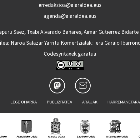
erredakzioa@aiaraldea.eus
agenda@aiaraldea.eus
Aspuru Saez, Txabi Alvarado Bañares, Aimar Gutierrez Bidarte
lea: Naroa Salazar Yarritu Komertzialak: Iera Garaio Ibarron
Codesyntaxek garatua
Z
LEGE OHARRA
PUBLIZITATEA
ARAUAK
HARREMANETAR