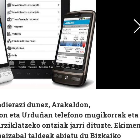
adierazi dunez, Arakaldon,
on eta Urduñan telefono mugikorrak eta
rziklatzeko ontziak jarri dituzte. Ekime
baizabal taldeak abiatu du Bizkaiko