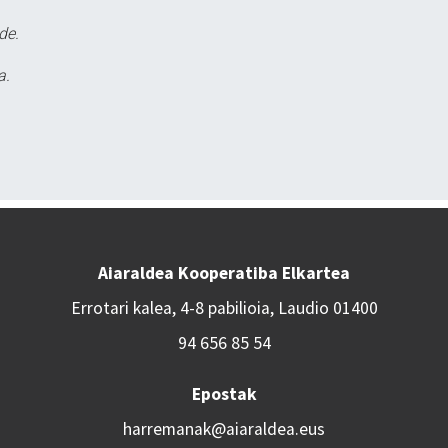
de.
a.
Aiaraldea Kooperatiba Elkartea
Errotari kalea, 4-8 pabilioia, Laudio 01400
94 656 85 54
Epostak
harremanak@aiaraldea.eus