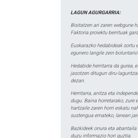
LAGUN AGURGARRIA:
Bisitatzen ari zaren webgune h
Faktoria proiektu berrituak gar
Euskarazko hedabideak sortu e
egunero langile zein boluntario
Hedabide herritarra da gurea, 
jasotzen ditugun diru-laguntzak
dezan.
Herritarra, anitza eta independe
dugu. Baina horretarako, zure e
hartzaile zaren horri eskatu na
sustengua emateko, lanean jarr
Bazkideek onura eta abantaila 
duzu informazio hori guztia.