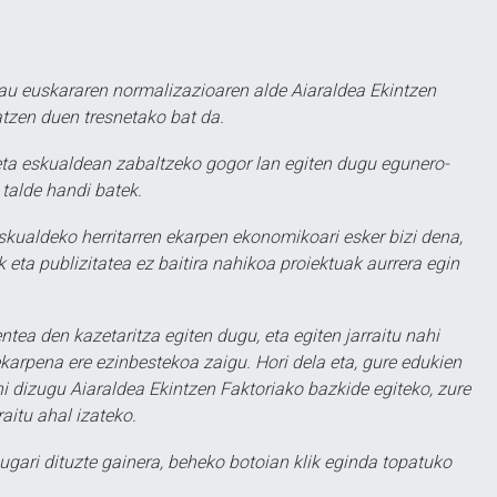
au euskararen normalizazioaren alde Aiaraldea Ekintzen
atzen duen tresnetako bat da.
ta eskualdean zabaltzeko gogor lan egiten dugu egunero-
 talde handi batek.
eskualdeko herritarren ekarpen ekonomikoari esker bizi dena,
 eta publizitatea ez baitira nahikoa proiektuak aurrera egin
ntea den kazetaritza egiten dugu, eta egiten jarraitu nahi
karpena ere ezinbestekoa zaigu. Hori dela eta, gure edukien
hi dizugu Aiaraldea Ekintzen Faktoriako bazkide egiteko, zure
aitu ahal izateko.
ugari dituzte gainera, beheko botoian klik eginda topatuko