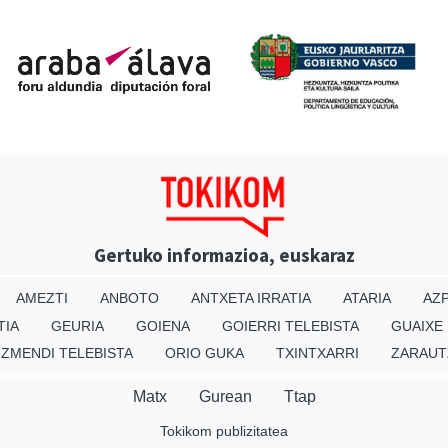
Gertuko informazioa, euskaraz
AMEZTI
ANBOTO
ANTXETA IRRATIA
ATARIA
AZP
TIA
GEURIA
GOIENA
GOIERRI TELEBISTA
GUAIXE
IZMENDI TELEBISTA
ORIO GUKA
TXINTXARRI
ZARAUT
Matx
Gurean
Ttap
Tokikom publizitatea