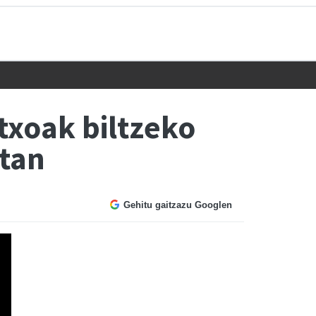
txoak biltzeko
itan
Gehitu gaitzazu Googlen