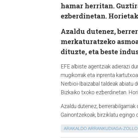
hamar herritan. Guztir
ezberdinetan. Horietak
Azaldu dutenez, berrer
merkaturatzeko asmoa 
dituzte, eta beste indu
EFE albiste agentziak adierazi d
mugikorrak eta inprenta kartutxoak
Nerbioi-Ibaizabal taldeak abiatu d
Bizkaiko txoko ezberdinetan. Hori
Azaldu dutenez, berrerabilgarriak
Gainontzekoak, birziklatu egingo d
ARAKALDO
ARRANKUDIAGA-ZOLLO