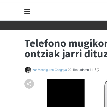
Telefono mugikor
ontziak jarri ditu
Izar Mendiguren Cosgaya
2011ko urriaren 11