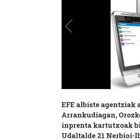
EFE albiste agentziak 
Arrankudiagan, Orozk
inprenta kartutxoak bi
Udaltalde 21 Nerbioi-I