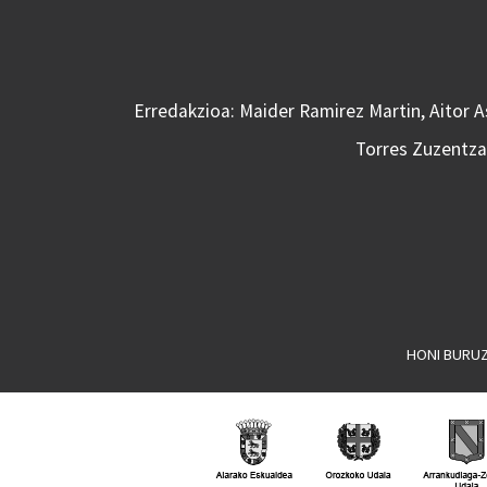
Erredakzioa: Maider Ramirez Martin, Aitor 
Torres Zuzentzai
HONI BURU