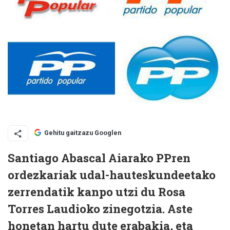
Gehitu gaitzazu Googlen
Santiago Abascal Aiarako PPren
ordezkariak udal-hauteskundeetako
zerrendatik kanpo utzi du Rosa
Torres Laudioko zinegotzia. Aste
honetan hartu dute erabakia, eta