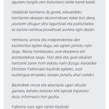
egunero langile zein boluntario talde handi batek.
Hedabide herritarra da gurea, eskualdeko
herritarren ekarpen ekonomikoari esker bizi dena,
jasotzen ditugun diru-laguntzak eta publizitatea
ez baitira nahikoa proiektuak aurrera egin dezan.
Herritarra, anitza eta independentea den
kazetaritza egiten dugu, eta egiten jarraitu nahi
dugu. Baina horretarako, zure ekarpena ere
ezinbestekoa zaigu. Hori dela eta, gure edukien
hartzaile zaren horri eskatu nahi dizugu Aiaraldea
Ekintzen Faktoriako bazkide egiteko, zure
sustengua emateko, lanean jarraitu ahal izateko.
Bazkideek onura eta abantaila ugari dituzte
gainera, beheko botoian klik eginda topatuko
duzu informazio hori guztia.
Faktoria izan, egin zaitez bazkide.