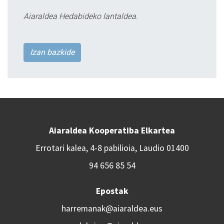
Aiaraldea Hedabideko lantaldea.
Izan bazkide
Aiaraldea Kooperatiba Elkartea
Errotari kalea, 4-8 pabilioia, Laudio 01400
94 656 85 54
Epostak
harremanak@aiaraldea.eus