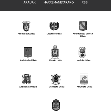
ARAUAK
HARREMANETARAKO
RSS