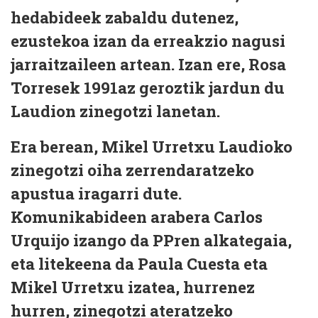
hedabideek zabaldu dutenez,
ezustekoa izan da erreakzio nagusi
jarraitzaileen artean. Izan ere, Rosa
Torresek 1991az geroztik jardun du
Laudion zinegotzi lanetan.
Era berean, Mikel Urretxu Laudioko
zinegotzi oiha zerrendaratzeko
apustua iragarri dute.
Komunikabideen arabera Carlos
Urquijo izango da PPren alkategaia,
eta litekeena da Paula Cuesta eta
Mikel Urretxu izatea, hurrenez
hurren, zinegotzi ateratzeko