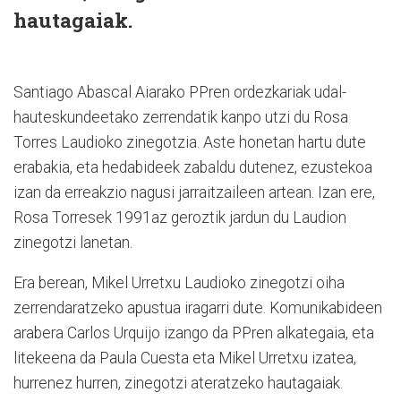
hautagaiak.
Santiago Abascal Aiarako PPren ordezkariak udal-
hauteskundeetako zerrendatik kanpo utzi du Rosa
Torres Laudioko zinegotzia. Aste honetan hartu dute
erabakia, eta hedabideek zabaldu dutenez, ezustekoa
izan da erreakzio nagusi jarraitzaileen artean. Izan ere,
Rosa Torresek 1991az geroztik jardun du Laudion
zinegotzi lanetan.
Era berean, Mikel Urretxu Laudioko zinegotzi oiha
zerrendaratzeko apustua iragarri dute. Komunikabideen
arabera Carlos Urquijo izango da PPren alkategaia, eta
litekeena da Paula Cuesta eta Mikel Urretxu izatea,
hurrenez hurren, zinegotzi ateratzeko hautagaiak.