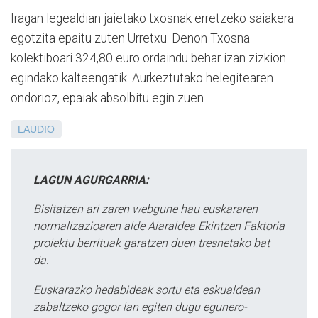
Iragan legealdian jaietako txosnak erretzeko saiakera
egotzita epaitu zuten Urretxu. Denon Txosna
kolektiboari 324,80 euro ordaindu behar izan zizkion
egindako kalteengatik. Aurkeztutako helegitearen
ondorioz, epaiak absolbitu egin zuen.
LAUDIO
LAGUN AGURGARRIA:
Bisitatzen ari zaren webgune hau euskararen
normalizazioaren alde Aiaraldea Ekintzen Faktoria
proiektu berrituak garatzen duen tresnetako bat
da.
Euskarazko hedabideak sortu eta eskualdean
zabaltzeko gogor lan egiten dugu egunero-