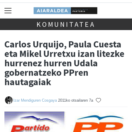
KOMUNITATEA
Carlos Urquijo, Paula Cuesta
eta Mikel Urretxu izan litezke
hurrenez hurren Udala
gobernatzeko PPren
hautagaiak
Izar Mendiguren Cosgaya
2011ko otsailaren 7a