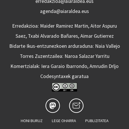
erredakzioa@aiaraldea.eus
agenda@aiaraldea.eus
Erredakzioa: Maider Ramirez Martin, Aitor Aspuru
Saez, Txabi Alvarado Bañares, Aimar Gutierrez
Bidarte Ikus-entzunezkoen arduraduna: Naia Vallejo
Torres Zuzentzailea: Naroa Salazar Yarritu
Komertzialak: Iera Garaio Ibarrondo, Amrudin Drljo
Codesyntaxek garatua
HONI BURUZ
LEGE OHARRA
PUBLIZITATEA