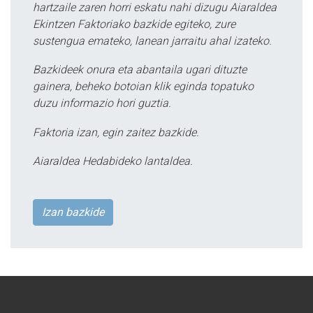
hartzaile zaren horri eskatu nahi dizugu Aiaraldea
Ekintzen Faktoriako bazkide egiteko, zure
sustengua emateko, lanean jarraitu ahal izateko.
Bazkideek onura eta abantaila ugari dituzte
gainera, beheko botoian klik eginda topatuko
duzu informazio hori guztia.
Faktoria izan, egin zaitez bazkide.
Aiaraldea Hedabideko lantaldea.
Izan bazkide