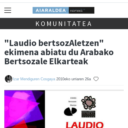
KOMUNITATEA
"Laudio bertsozAletzen"
ekimena abiatu du Arabako
Bertsozale Elkarteak
Izar Mendiguren Cosgaya
2010eko urriaren 26a