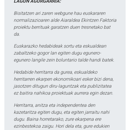
LAGUN AGURGARRIA:
Bisitatzen ari zaren webgune hau euskararen
normalizazioaren alde Aiaraldea Ekintzen Faktoria
proiektu berrituak garatzen duen tresnetako bat
da.
Euskarazko hedabideak sortu eta eskualdean
zabaltzeko gogor lan egiten dugu egunero-
egunero langile zein boluntario talde handi batek.
Hedabide herritarra da gurea, eskualdeko
herritarren ekarpen ekonomikoari esker bizi dena,
jasotzen ditugun diru-laguntzak eta publizitatea
ez baitira nahikoa proiektuak aurrera egin dezan.
Herritarra, anitza eta independentea den
kazetaritza egiten dugu, eta egiten jarraitu nahi
dugu. Baina horretarako, zure ekarpena ere
ezinbestekoa zaigu. Hori dela eta, gure edukien