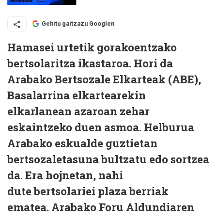
Gehitu gaitzazu Googlen
Hamasei urtetik gorakoentzako
bertsolaritza ikastaroa. Hori da
Arabako Bertsozale Elkarteak (ABE),
Basalarrina elkartearekin
elkarlanean azaroan zehar
eskaintzeko duen asmoa. Helburua
Arabako eskualde guztietan
bertsozaletasuna bultzatu edo sortzea
da. Era hojnetan, nahi
dute bertsolariei plaza berriak
ematea. Arabako Foru Aldundiaren