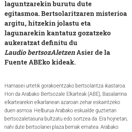
laguntzarekin burutu dute
egitasmoa. Bertsolaritzaren misterioa
argitu, hitzekin jolastu eta
lagunarekin kantatuz gozatzeko
aukeratzat definitu du
Laudio bertsozAletzen
Asier de la
Fuente ABEko kideak.
Hamasei urtetik gorakoentzako bertsolaritza ikastaroa.
Hori da Arabako Bertsozale Elkarteak (ABE), Basalarrina
elkartearekin elkarlanean azaroan zehar eskaintzeko
duen asmoa. Helburua Arabako eskualde guztietan
bertsozaletasuna bultzatu edo sortzea da. Era hojnetan,
nahi dute bertsolariei plaza berriak ematea. Arabako