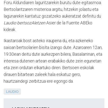
Foru Aldundiaren laguntzarekin burutu dute egitasmoa.
Bertsolaritzaren misterioa argitu, hitzekin jolastu eta
lagunarekin kantatuz gozatzeko aukeratzat definitu du
Laudio bertsozAletzen
Asier de la Fuente ABEko
kideak.
Ikastaroak bost asteko iraupena du, eta azkeneko
saioan bertsolarien bisita izango dute. Azaroaren 12an,
19:30ean deitu dute aurkezpen bilera, Basalarrinan, eta
interesa dutenen artean erabakiko dute zein egunetan
eta zein ordutan elkartuko diren. Bertsoen eskolak
dirauen bitartean zaleek hala eskatuz gero,
haurtzaindegi zerbitzua ere egongo da.
LAUDIO