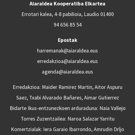
Aiaraldea Kooperatiba Elkartea
Errotari kalea, 4-8 pabilioia, Laudio 01400
94 656 85 54
Epostak
harremanak@aiaraldea.eus
erredakzioa@aiaraldea.eus
agenda@aiaraldea.eus
Erredakzioa: Maider Ramirez Martin, Aitor Aspuru
Saez, Txabi Alvarado Bañares, Aimar Gutierrez
Bidarte Ikus-entzunezkoen arduraduna: Naia Vallejo
Torres Zuzentzailea: Naroa Salazar Yarritu
Komertzialak: Iera Garaio Ibarrondo, Amrudin Drljo