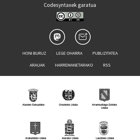
Codesyntaxek garatua
HONI BURUZ
LEGE OHARRA
PUBLIZITATEA
ARAUAK
HARREMANETARAKO
RSS