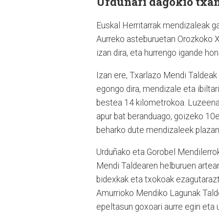
Urduñari dagokio txa
Euskal Herritarrak mendizaleak ga
Aurreko asteburuetan Orozkoko XX
izan dira, eta hurrengo igande hon
Izan ere, Txarlazo Mendi Taldeak 
egongo dira, mendizale eta ibilta
bestea 14 kilometrokoa. Luzeena g
apur bat beranduago, goizeko 10e
beharko dute mendizaleek plazan
Urduñako eta Gorobel Mendilerrok
Mendi Taldearen helburuen artea
bidexkak eta txokoak ezagutarazt
Amurrioko Mendiko Lagunak Taldea
epeltasun goxoari aurre egin eta