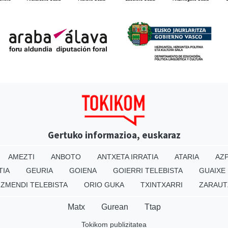
Gertuko informazioa, euskaraz
AMEZTI
ANBOTO
ANTXETA IRRATIA
ATARIA
AZP
TIA
GEURIA
GOIENA
GOIERRI TELEBISTA
GUAIXE
IZMENDI TELEBISTA
ORIO GUKA
TXINTXARRI
ZARAUT
Matx
Gurean
Ttap
Tokikom publizitatea