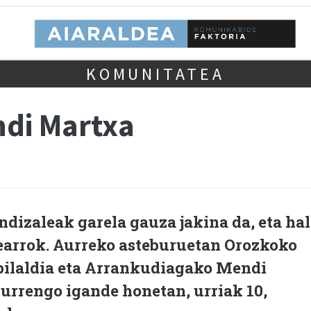
KOMUNITATEA
di Martxa
dizaleak garela gauza jakina da, eta ha
earrok. Aurreko asteburuetan Orozkoko
bilaldia eta Arrankudiagako Mendi
hurrengo igande honetan, urriak 10,