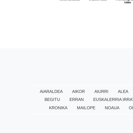
AIARALDEA
AIKOR
AIURRI
ALEA
BEGITU
ERRAN
EUSKALERRIA IRRA
KRONIKA
MAILOPE
NOAUA
O