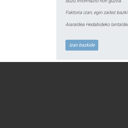
duzu informazio hori guztia.
Faktoria izan, egin zaitez bazki
Aiaraldea Hedabideko lantalde
Izan bazkide