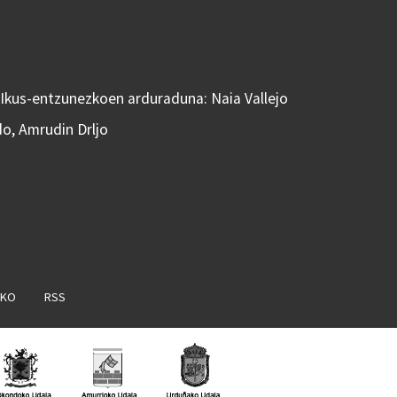
 Ikus-entzunezkoen arduraduna: Naia Vallejo
do, Amrudin Drljo
AKO
RSS