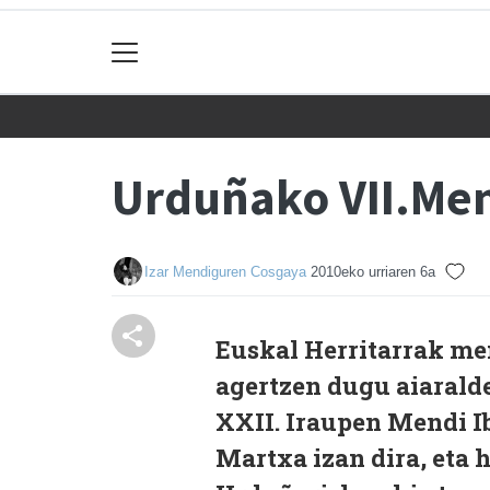
Urduñako VII.Men
Izar Mendiguren Cosgaya
2010eko urriaren 6a
Euskal Herritarrak men
agertzen dugu aiarald
XXII. Iraupen Mendi I
Martxa izan dira, eta 