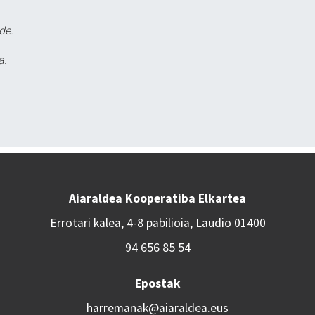
de.
a.
Aiaraldea Kooperatiba Elkartea
Errotari kalea, 4-8 pabilioia, Laudio 01400
94 656 85 54
Epostak
harremanak@aiaraldea.eus