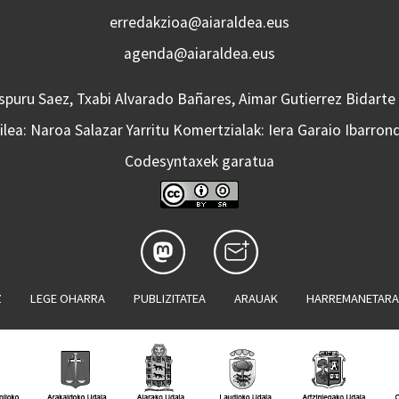
erredakzioa@aiaraldea.eus
agenda@aiaraldea.eus
Aspuru Saez, Txabi Alvarado Bañares, Aimar Gutierrez Bidarte
lea: Naroa Salazar Yarritu Komertzialak: Iera Garaio Ibarron
Codesyntaxek garatua
Z
LEGE OHARRA
PUBLIZITATEA
ARAUAK
HARREMANETAR