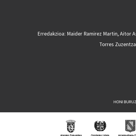
Erredakzioa: Maider Ramirez Martin, Aitor 
Torres Zuzentzai
HONI BURU