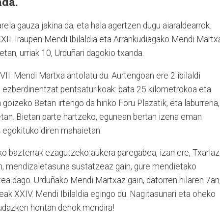
nda.
rela gauza jakina da, eta hala agertzen dugu aiaraldearrok.
II. Iraupen Mendi Ibilaldia eta Arrankudiagako Mendi Martx
etan, urriak 10, Urduñari dagokio txanda.
VII. Mendi Martxa antolatu du. Aurtengoan ere 2 ibilaldi
ri ezberdinentzat pentsaturikoak: bata 25 kilometrokoa eta
oizeko 8etan irtengo da hiriko Foru Plazatik, eta laburrena,
tan. Bietan parte hartzeko, egunean bertan izena eman
 egokituko diren mahaietan.
o bazterrak ezagutzeko aukera paregabea, izan ere, Txarla
n, mendizaletasuna sustatzeaz gain, gure mendietako
ea dago. Urduñako Mendi Martxaz gain, datorren hilaren 7an
k XXIV. Mendi Ibilaldia egingo du. Nagitasunari eta oheko
 udazken hontan denok mendira!