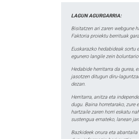
LAGUN AGURGARRIA:
Bisitatzen ari zaren webgune h
Faktoria proiektu berrituak gar
Euskarazko hedabideak sortu e
egunero langile zein boluntario
Hedabide herritarra da gurea, 
jasotzen ditugun diru-laguntzak
dezan.
Herritarra, anitza eta independe
dugu. Baina horretarako, zure e
hartzaile zaren horri eskatu na
sustengua emateko, lanean jarr
Bazkideek onura eta abantaila 