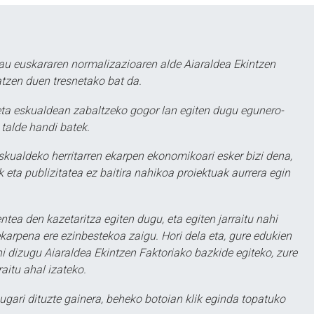
au euskararen normalizazioaren alde Aiaraldea Ekintzen
atzen duen tresnetako bat da.
ta eskualdean zabaltzeko gogor lan egiten dugu egunero-
 talde handi batek.
eskualdeko herritarren ekarpen ekonomikoari esker bizi dena,
 eta publizitatea ez baitira nahikoa proiektuak aurrera egin
ntea den kazetaritza egiten dugu, eta egiten jarraitu nahi
karpena ere ezinbestekoa zaigu. Hori dela eta, gure edukien
hi dizugu Aiaraldea Ekintzen Faktoriako bazkide egiteko, zure
aitu ahal izateko.
ugari dituzte gainera, beheko botoian klik eginda topatuko