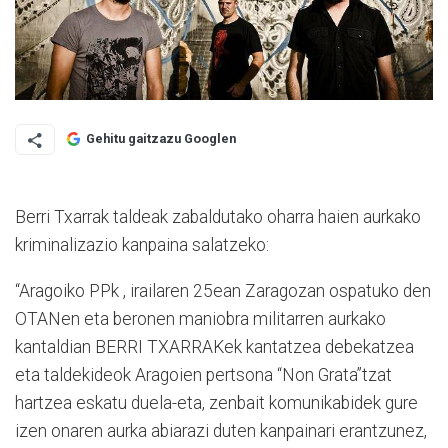
Gehitu gaitzazu Googlen
Berri Txarrak taldeak zabaldutako oharra haien aurkako
kriminalizazio kanpaina salatzeko:
“Aragoiko PPk , irailaren 25ean Zaragozan ospatuko den
OTANen eta beronen maniobra militarren aurkako
kantaldian BERRI TXARRAKek kantatzea debekatzea
eta taldekideok Aragoien pertsona “Non Grata”tzat
hartzea eskatu duela-eta, zenbait komunikabidek gure
izen onaren aurka abiarazi duten kanpainari erantzunez,