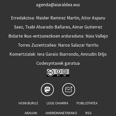
agenda@aiaraldea.eus
Erredakzioa: Maider Ramirez Martin, Aitor Aspuru
Saez, Txabi Alvarado Bañares, Aimar Gutierrez
Bidarte Ikus-entzunezkoen arduraduna: Naia Vallejo
Torres Zuzentzailea: Naroa Salazar Yarritu
Komertzialak: Iera Garaio Ibarrondo, Amrudin Drljo
Codesyntaxek garatua
HONI BURUZ
LEGE OHARRA
PUBLIZITATEA
ARAUAK
HARREMANETARAKO
RSS