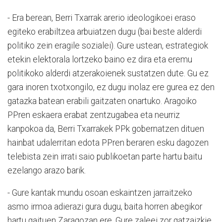
- Era berean, Berri Txarrak arerio ideologikoei eraso
egiteko erabiltzea arbuiatzen dugu (bai beste alderdi
politiko zein eragile sozialei). Gure ustean, estrategiok
etekin elektorala lortzeko baino ez dira eta eremu
politikoko alderdi atzerakoienek sustatzen dute. Gu ez
gara inoren txotxongilo, ez dugu inolaz ere gurea ez den
gatazka batean erabili gaitzaten onartuko. Aragoiko
PPren eskaera erabat zentzugabea eta neurriz
kanpokoa da, Berri Txarrakek PPk gobernatzen dituen
hainbat udalerritan edota PPren beraren esku dagozen
telebista zein irrati saio publikoetan parte hartu baitu
ezelango arazo barik.
- Gure kantak mundu osoan eskaintzen jarraitzeko
asmo irmoa adierazi gura dugu, baita horren abegikor
hartu gaituen Zaragozan ere. Gure zaleei zor gatzaizkie.