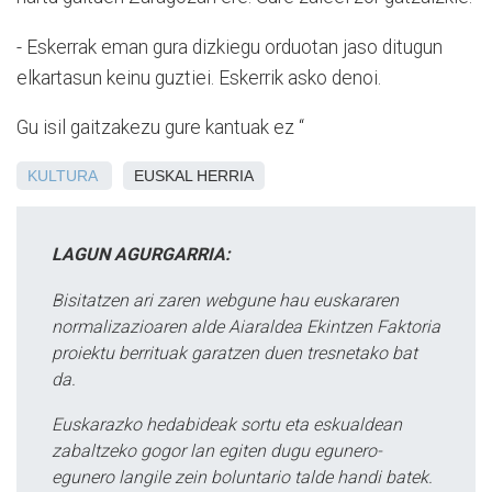
- Eskerrak eman gura dizkiegu orduotan jaso ditugun
elkartasun keinu guztiei. Eskerrik asko denoi.
Gu isil gaitzakezu gure kantuak ez “
KULTURA
EUSKAL HERRIA
LAGUN AGURGARRIA:
Bisitatzen ari zaren webgune hau euskararen
normalizazioaren alde Aiaraldea Ekintzen Faktoria
proiektu berrituak garatzen duen tresnetako bat
da.
Euskarazko hedabideak sortu eta eskualdean
zabaltzeko gogor lan egiten dugu egunero-
egunero langile zein boluntario talde handi batek.