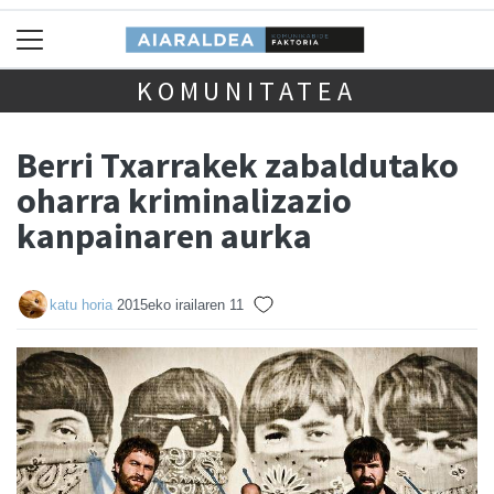
KOMUNITATEA
Berri Txarrakek zabaldutako
oharra kriminalizazio
kanpainaren aurka
katu horia
2015eko irailaren 11