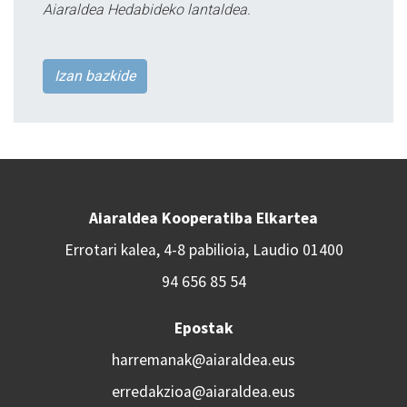
Aiaraldea Hedabideko lantaldea.
Izan bazkide
Aiaraldea Kooperatiba Elkartea
Errotari kalea, 4-8 pabilioia, Laudio 01400
94 656 85 54
Epostak
harremanak@aiaraldea.eus
erredakzioa@aiaraldea.eus