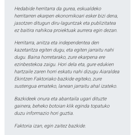
Hedabide herritarra da gurea, eskualdeko
herritarren ekarpen ekonomikoari esker bizi dena,
jasotzen ditugun diru-laguntzak eta publizitatea
ez baitira nahikoa proiektuak aurrera egin dezan.
Herritarra, anitza eta independentea den
kazetaritza egiten dugu, eta egiten jarraitu nahi
dugu. Baina horretarako, zure ekarpena ere
ezinbestekoa zaigu. Hori dela eta, gure edukien
hartzaile zaren horri eskatu nahi dizugu Aiaraldea
Ekintzen Faktoriako bazkide egiteko, zure
sustengua emateko, lanean jarraitu ahal izateko.
Bazkideek onura eta abantaila ugari dituzte
gainera, beheko botoian klik eginda topatuko
duzu informazio hori guztia.
Faktoria izan, egin zaitez bazkide.