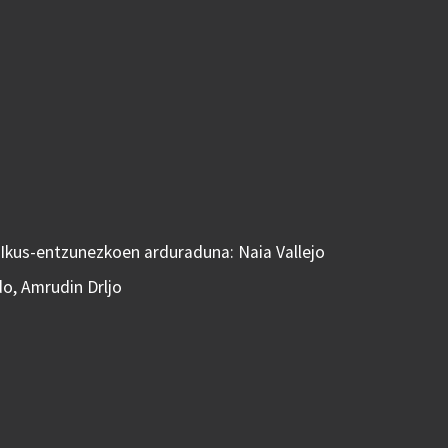
 Ikus-entzunezkoen arduraduna: Naia Vallejo
do, Amrudin Drljo