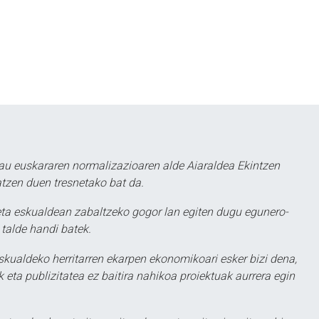
au euskararen normalizazioaren alde Aiaraldea Ekintzen
atzen duen tresnetako bat da.
ta eskualdean zabaltzeko gogor lan egiten dugu egunero-
 talde handi batek.
eskualdeko herritarren ekarpen ekonomikoari esker bizi dena,
 eta publizitatea ez baitira nahikoa proiektuak aurrera egin