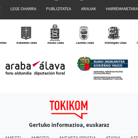
Z
LEGE OHARRA
PUBLIZITATEA
ARAUAK
HARREMANETAR
Gertuko informazioa, euskaraz