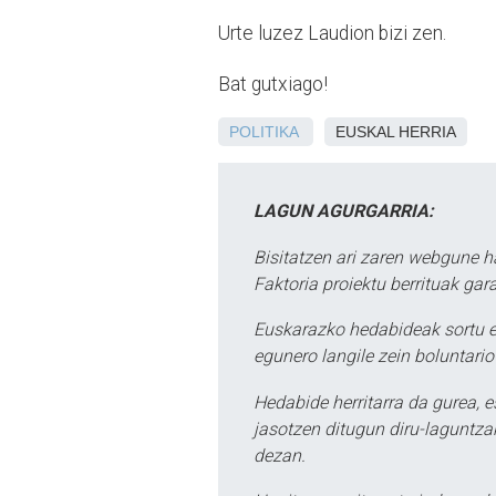
Urte luzez Laudion bizi zen.
Bat gutxiago!
POLITIKA
EUSKAL HERRIA
LAGUN AGURGARRIA:
Bisitatzen ari zaren webgune h
Faktoria proiektu berrituak gar
Euskarazko hedabideak sortu e
egunero langile zein boluntario
Hedabide herritarra da gurea, 
jasotzen ditugun diru-laguntzak
dezan.