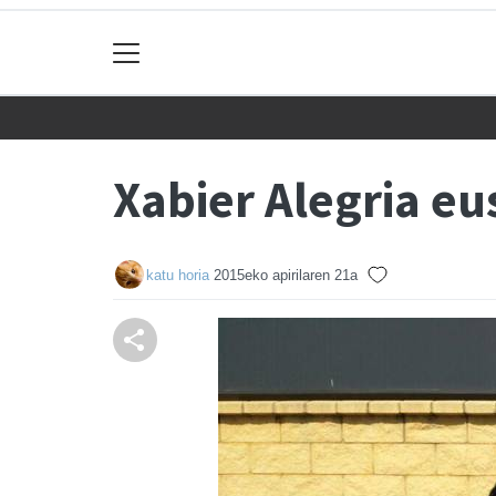
Xabier Alegria eu
katu horia
2015eko apirilaren 21a