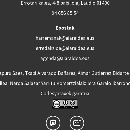
Errotari kalea, 4-8 pabilioia, Laudio 01400
94 656 85 54
Epostak
harremanak@aiaraldea.eus
erredakzioa@aiaraldea.eus
agenda@aiaraldea.eus
Aspuru Saez, Txabi Alvarado Bañares, Aimar Gutierrez Bidarte
lea: Naroa Salazar Yarritu Komertzialak: Iera Garaio Ibarron
Codesyntaxek garatua