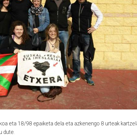
tikoa eta 18/98 epaiketa dela eta azkenengo 8 urteak kartze
u dute.