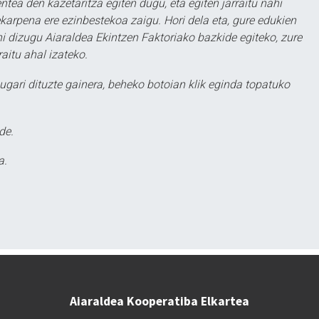
ntea den kazetaritza egiten dugu, eta egiten jarraitu nahi
karpena ere ezinbestekoa zaigu. Hori dela eta, gure edukien
hi dizugu Aiaraldea Ekintzen Faktoriako bazkide egiteko, zure
aitu ahal izateko.
ugari dituzte gainera, beheko botoian klik eginda topatuko
de.
a.
Aiaraldea Kooperatiba Elkartea