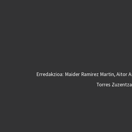
Erredakzioa: Maider Ramirez Martin, Aitor 
Torres Zuzentzai