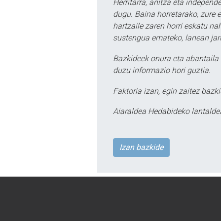
Herritarra, anitza eta independe
dugu. Baina horretarako, zure e
hartzaile zaren horri eskatu na
sustengua emateko, lanean jarr
Bazkideek onura eta abantaila 
duzu informazio hori guztia.
Faktoria izan, egin zaitez bazki
Aiaraldea Hedabideko lantalde
Izan bazkide