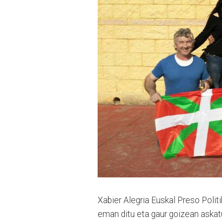
Xabier Alegria Euskal Preso Poli
eman ditu eta gaur goizean askat