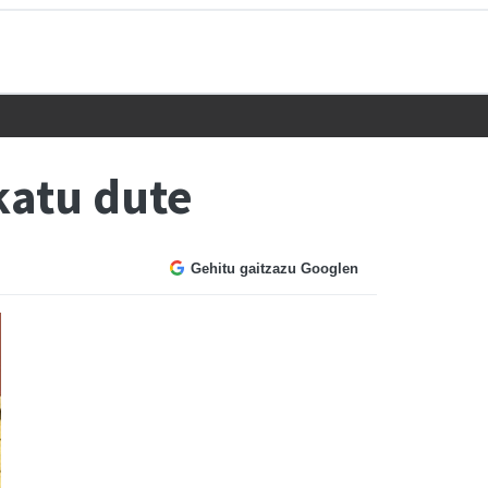
katu dute
Gehitu gaitzazu Googlen