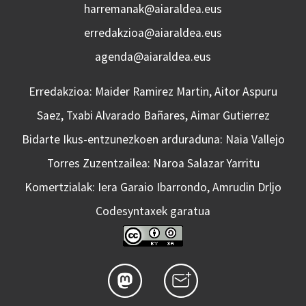
harremanak@aiaraldea.eus
erredakzioa@aiaraldea.eus
agenda@aiaraldea.eus
Erredakzioa: Maider Ramirez Martin, Aitor Aspuru
Saez, Txabi Alvarado Bañares, Aimar Gutierrez
Bidarte Ikus-entzunezkoen arduraduna: Naia Vallejo
Torres Zuzentzailea: Naroa Salazar Yarritu
Komertzialak: Iera Garaio Ibarrondo, Amrudin Drljo
Codesyntaxek garatua