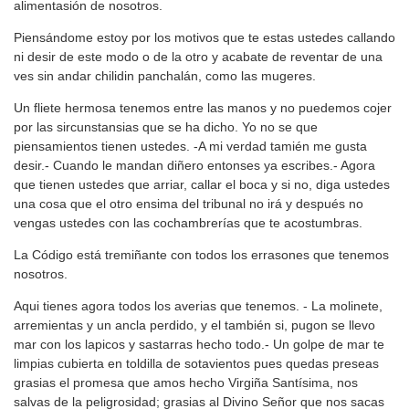
alimentasión de nosotros.
Piensándome estoy por los motivos que te estas ustedes callando
ni desir de este modo o de la otro y acabate de reventar de una
ves sin andar chilidin panchalán, como las mugeres.
Un fliete hermosa tenemos entre las manos y no puedemos cojer
por las sircunstansias que se ha dicho. Yo no se que
piensamientos tienen ustedes. -A mi verdad tamién me gusta
desir.- Cuando le mandan diñero entonses ya escribes.- Agora
que tienen ustedes que arriar, callar el boca y si no, diga ustedes
una cosa que el otro ensima del tribunal no irá y después no
vengas ustedes con las cochambrerías que te acostumbras.
La Código está tremiñante con todos los errasones que tenemos
nosotros.
Aqui tienes agora todos los averias que tenemos. - La molinete,
arremientas y un ancla perdido, y el también si, pugon se llevo
mar con los lapicos y sastarras hecho todo.- Un golpe de mar te
limpias cubierta en toldilla de sotavientos pues quedas preseas
grasias el promesa que amos hecho Virgiña Santísima, nos
salvas de la peligrosidad; grasias al Divino Señor que nos sacas