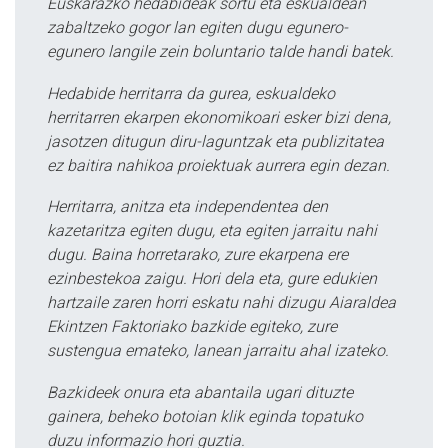
Euskarazko hedabideak sortu eta eskualdean
zabaltzeko gogor lan egiten dugu egunero-
egunero langile zein boluntario talde handi batek.
Hedabide herritarra da gurea, eskualdeko
herritarren ekarpen ekonomikoari esker bizi dena,
jasotzen ditugun diru-laguntzak eta publizitatea
ez baitira nahikoa proiektuak aurrera egin dezan.
Herritarra, anitza eta independentea den
kazetaritza egiten dugu, eta egiten jarraitu nahi
dugu. Baina horretarako, zure ekarpena ere
ezinbestekoa zaigu. Hori dela eta, gure edukien
hartzaile zaren horri eskatu nahi dizugu Aiaraldea
Ekintzen Faktoriako bazkide egiteko, zure
sustengua emateko, lanean jarraitu ahal izateko.
Bazkideek onura eta abantaila ugari dituzte
gainera, beheko botoian klik eginda topatuko
duzu informazio hori guztia.