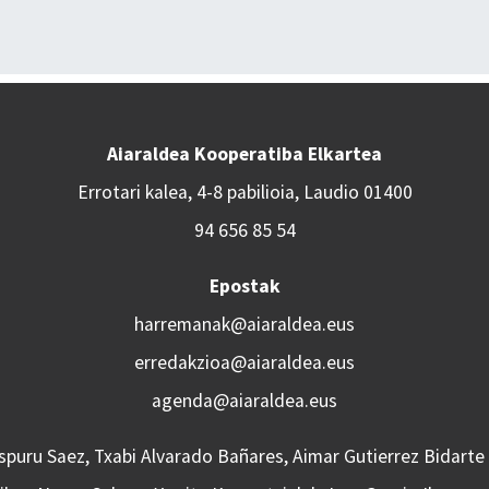
Aiaraldea Kooperatiba Elkartea
Errotari kalea, 4-8 pabilioia, Laudio 01400
94 656 85 54
Epostak
harremanak@aiaraldea.eus
erredakzioa@aiaraldea.eus
agenda@aiaraldea.eus
Aspuru Saez, Txabi Alvarado Bañares, Aimar Gutierrez Bidarte