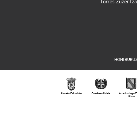
Torres Zuzentzai
HONI BURU