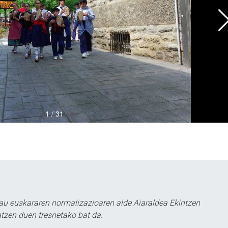
au euskararen normalizazioaren alde Aiaraldea Ekintzen
atzen duen tresnetako bat da.