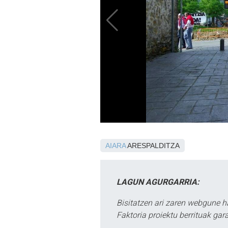
AIARA
ARESPALDITZA
LAGUN AGURGARRIA:
Bisitatzen ari zaren webgune h
Faktoria proiektu berrituak gar