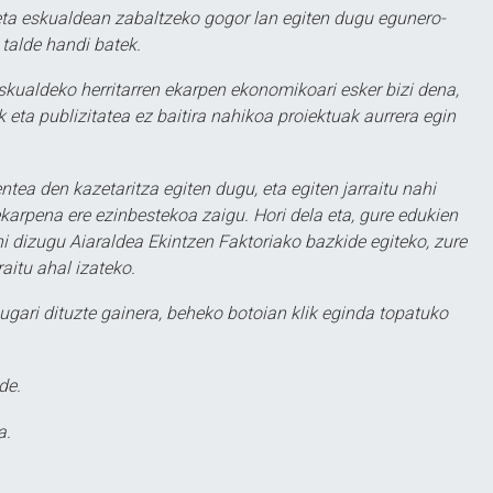
ta eskualdean zabaltzeko gogor lan egiten dugu egunero-
 talde handi batek.
eskualdeko herritarren ekarpen ekonomikoari esker bizi dena,
 eta publizitatea ez baitira nahikoa proiektuak aurrera egin
ntea den kazetaritza egiten dugu, eta egiten jarraitu nahi
karpena ere ezinbestekoa zaigu. Hori dela eta, gure edukien
hi dizugu Aiaraldea Ekintzen Faktoriako bazkide egiteko, zure
aitu ahal izateko.
ugari dituzte gainera, beheko botoian klik eginda topatuko
de.
a.