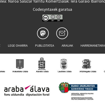
lea: Naroa Salazar Yarritu Komertzialak: Iera Garaio Ibarron
Codesyntaxek garatua
Z
LEGE OHARRA
PUBLIZITATEA
ARAUAK
HARREMANETAR