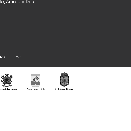
do, Amrudin Drljo
AKO
RSS