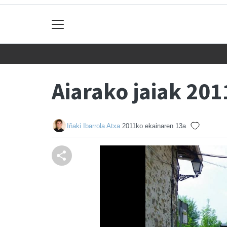
Aiarako jaiak 201
Iñaki Ibarrola Atxa
2011ko ekainaren 13a