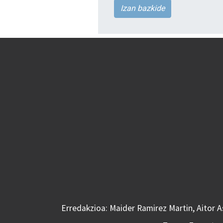
Izan bazkide
Erredakzioa: Maider Ramirez Martin, Aitor 