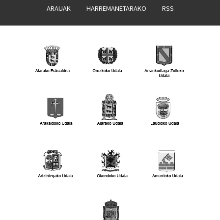
ARAUAK
HARREMANETARAKO
RSS