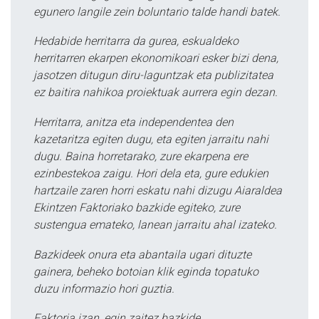
egunero langile zein boluntario talde handi batek.
Hedabide herritarra da gurea, eskualdeko
herritarren ekarpen ekonomikoari esker bizi dena,
jasotzen ditugun diru-laguntzak eta publizitatea
ez baitira nahikoa proiektuak aurrera egin dezan.
Herritarra, anitza eta independentea den
kazetaritza egiten dugu, eta egiten jarraitu nahi
dugu. Baina horretarako, zure ekarpena ere
ezinbestekoa zaigu. Hori dela eta, gure edukien
hartzaile zaren horri eskatu nahi dizugu Aiaraldea
Ekintzen Faktoriako bazkide egiteko, zure
sustengua emateko, lanean jarraitu ahal izateko.
Bazkideek onura eta abantaila ugari dituzte
gainera, beheko botoian klik eginda topatuko
duzu informazio hori guztia.
Faktoria izan, egin zaitez bazkide.