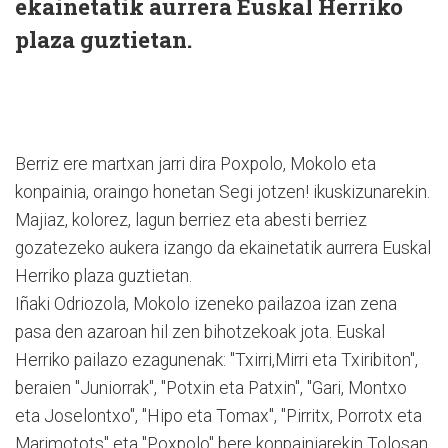
ekainetatik aurrera Euskal Herriko
plaza guztietan.
Berriz ere martxan jarri dira Poxpolo, Mokolo eta
konpainia, oraingo honetan Segi jotzen! ikuskizunarekin.
Majiaz, kolorez, lagun berriez eta abesti berriez
gozatezeko aukera izango da ekainetatik aurrera Euskal
Herriko plaza guztietan.
Iñaki Odriozola, Mokolo izeneko pailazoa izan zena
pasa den azaroan hil zen bihotzekoak jota. Euskal
Herriko pailazo ezagunenak: "Txirri,Mirri eta Txiribiton",
beraien "Juniorrak", "Potxin eta Patxin", "Gari, Montxo
eta Joselontxo", "Hipo eta Tomax", "Pirritx, Porrotx eta
Marimotots" eta "Poxpolo" bere konpainiarekin Tolosan