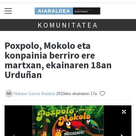
KOMUNITATEA
Poxpolo, Mokolo eta
konpainia berriro ere
martxan, ekainaren 18an
Urduñan
Nekane Garcia Madaria
2010eko ekainaren 17a