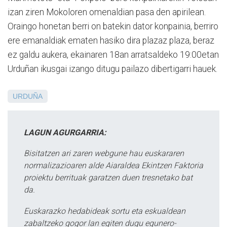
izan ziren Mokoloren omenaldian pasa den apirilean.
Oraingo honetan berri on batekin dator konpainia, berriro
ere emanaldiak ematen hasiko dira plazaz plaza, beraz
ez galdu aukera, ekainaren 18an arratsaldeko 19:00etan
Urduñan ikusgai izango ditugu pailazo dibertigarri hauek.
URDUÑA
LAGUN AGURGARRIA:
Bisitatzen ari zaren webgune hau euskararen
normalizazioaren alde Aiaraldea Ekintzen Faktoria
proiektu berrituak garatzen duen tresnetako bat
da.
Euskarazko hedabideak sortu eta eskualdean
zabaltzeko gogor lan egiten dugu egunero-