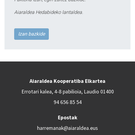
Aiaraldea Hedabideko lantaldea.
Izan bazkide
Aiaraldea Kooperatiba Elkartea
Errotari kalea, 4-8 pabilioia, Laudio 01400
94 656 85 54
Epostak
harremanak@aiaraldea.eus