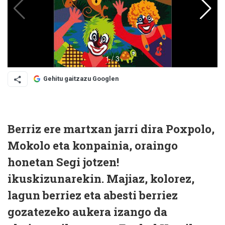
Gehitu gaitzazu Googlen
Berriz ere martxan jarri dira Poxpolo,
Mokolo eta konpainia, oraingo
honetan Segi jotzen!
ikuskizunarekin. Majiaz, kolorez,
lagun berriez eta abesti berriez
gozatezeko aukera izango da