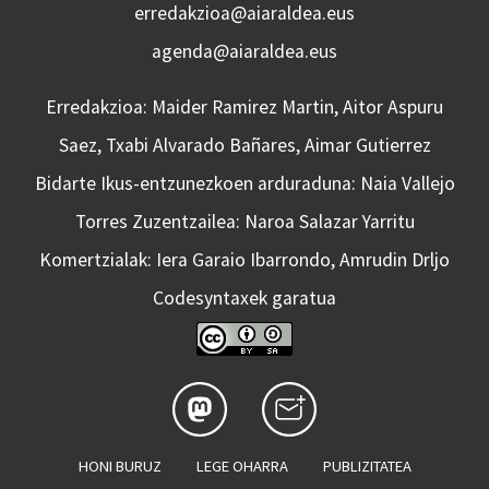
erredakzioa@aiaraldea.eus
agenda@aiaraldea.eus
Erredakzioa: Maider Ramirez Martin, Aitor Aspuru
Saez, Txabi Alvarado Bañares, Aimar Gutierrez
Bidarte Ikus-entzunezkoen arduraduna: Naia Vallejo
Torres Zuzentzailea: Naroa Salazar Yarritu
Komertzialak: Iera Garaio Ibarrondo, Amrudin Drljo
Codesyntaxek garatua
HONI BURUZ
LEGE OHARRA
PUBLIZITATEA