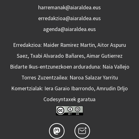
harremanak@aiaraldea.eus
erredakzioa@aiaraldea.eus
agenda@aiaraldea.eus
Erredakzioa: Maider Ramirez Martin, Aitor Aspuru
Saez, Txabi Alvarado Bañares, Aimar Gutierrez
Bidarte Ikus-entzunezkoen arduraduna: Naia Vallejo
Torres Zuzentzailea: Naroa Salazar Yarritu
Komertzialak: Iera Garaio Ibarrondo, Amrudin Drljo
Codesyntaxek garatua