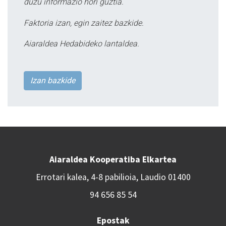
duzu informazio hori guztia.
Faktoria izan, egin zaitez bazkide.
Aiaraldea Hedabideko lantaldea.
Izan bazkide
Aiaraldea Kooperatiba Elkartea
Errotari kalea, 4-8 pabilioia, Laudio 01400
94 656 85 54
Epostak