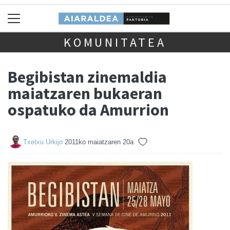
KOMUNITATEA
Begibistan zinemaldia
maiatzaren bukaeran
ospatuko da Amurrion
Txetxu Urkijo
2011ko maiatzaren 20a