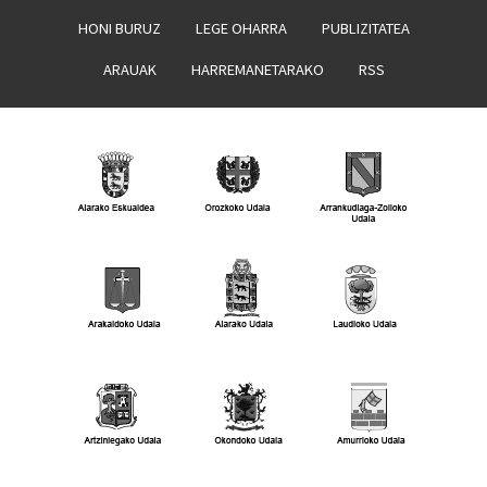
HONI BURUZ
LEGE OHARRA
PUBLIZITATEA
ARAUAK
HARREMANETARAKO
RSS