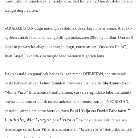
buruturiko laburmetraiak lehiatuko dira. Sail honetan 20 lan ikusteko parada
izango dugu aurten.
-ARABABISTAN dugu aurtengo ekitaldiak dakarkigun berritasuna. Arabako
egileen zintak ikusi ahal izango ditugu maiatzaren 28ko eguerdian. Orotara 8
lanekin gozatzeko abagunea izango dugu, euren artean “Otsoaren Hatsa”,
Juan Ángel Lekanda zinemagile laudioarraren bigarren lana.
Iazko ekitaldiko garaileak hauexek izan ziren: OFIBISTAN, epaimahaiak
beste batzuen artean
Telmo Esnal
en
“Amona Putz”
eta
Koldo Almandoz
en
“Ahate Pasa”
film laburrak saritu zituen, euskaraz egindako laburmetraiarik
onena eta laburmetraiarik onena aukeratuz, hurrenez hurren. INFOBISTAN,
“
bestalde, aurten ere parte hartuko duen
Paul Urkijo
eta
David Zabala
ren
Cuchillo, Mc Gregor y el vasco”
izeneko lanak eskuratu zuen
lehenengo saria,
Luis Vil
artista izoriarraren
“El Secretista”
deituriko zintak