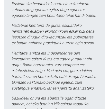
Euskarazko hedabideak sortu eta eskualdean
zabaltzeko gogor lan egiten dugu egunero-
egunero langile zein boluntario talde handi batek.
Hedabide herritarra da gurea, eskualdeko
herritarren ekarpen ekonomikoari esker bizi dena,
jasotzen ditugun diru-laguntzak eta publizitatea
ez baitira nahikoa proiektuak aurrera egin dezan.
Herritarra, anitza eta independentea den
kazetaritza egiten dugu, eta egiten jarraitu nahi
dugu. Baina horretarako, zure ekarpena ere
ezinbestekoa zaigu. Hori dela eta, gure edukien
hartzaile zaren horri eskatu nahi dizugu Aiaraldea
Ekintzen Faktoriako bazkide egiteko, zure
sustengua emateko, lanean jarraitu ahal izateko.
Bazkideek onura eta abantaila ugari dituzte
gainera, beheko botoian klik eginda topatuko