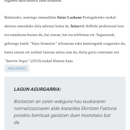
bigarren saria erdietsi zuen bitartean.
Bukatzeko, aurtengo emanaldian
Itziar Lazkano
Portugaleteko euskal
aktorea omenduko dela adierazi behar da.
Itziar
rek ibilbide profesional luze
eta emankorra burutu du, bai zinean, bai eta telebistan ere. Seguruenik,
gehiengo batek
“Vaya Semanita”
telesaioan esku hartzeagatik ezagutuko du,
baina zinean ere zenbait lanetan aritua izan da, duela gutxi estreinatu zen
“Izarren Argia” (2010)
euskal filmean kasu.
AMURRIO
LAGUN AGURGARRIA:
Bisitatzen ari zaren webgune hau euskararen
normalizazioaren alde Aiaraldea Ekintzen Faktoria
proiektu berrituak garatzen duen tresnetako bat
da.