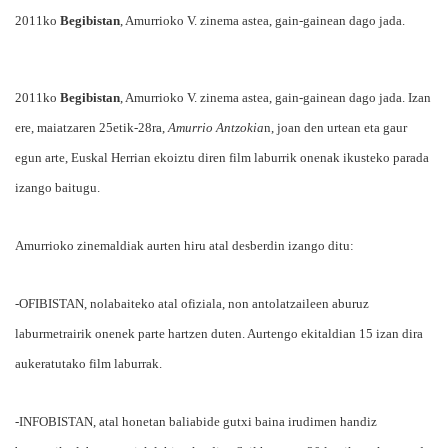
2011ko
Begibistan
, Amurrioko V. zinema astea, gain-gainean dago jada.
2011ko
Begibistan
, Amurrioko V. zinema astea, gain-gainean dago jada. Izan
ere, maiatzaren 25etik-28ra,
Amurrio Antzokia
n, joan den urtean eta gaur
egun arte, Euskal Herrian ekoiztu diren film laburrik onenak ikusteko parada
izango baitugu.
Amurrioko zinemaldiak aurten hiru atal desberdin izango ditu:
-OFIBISTAN, nolabaiteko atal ofiziala, non antolatzaileen aburuz
laburmetrairik onenek parte hartzen duten. Aurtengo ekitaldian 15 izan dira
aukeratutako film laburrak.
-INFOBISTAN, atal honetan baliabide gutxi baina irudimen handiz