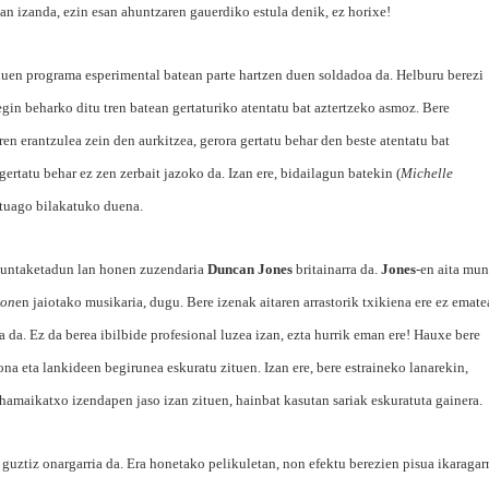
an izanda, ezin esan ahuntzaren gauerdiko estula denik, ez horixe!
uen programa esperimental batean parte hartzen duen soldadoa da. Helburu berezi
egin beharko ditu tren batean gertaturiko atentatu bat aztertzeko asmoz. Bere
en erantzulea zein den aurkitzea, gerora gertatu behar den beste atentatu bat
ertatu behar ez zen zerbait jazoko da. Izan ere, bidailagun batekin (
Michelle
atuago bilakatuko duena.
muntaketadun lan honen zuzendaria
Duncan Jones
britainarra da.
Jones
-en aita mu
ton
en jaiotako
musikaria, dugu. Bere izenak aitaren arrastorik txikiena ere ez emate
a da. Ez da berea ibilbide profesional luzea izan, ezta hurrik eman ere! Hauxe bere
ona eta lankideen begirunea eskuratu zituen. Izan ere, bere estraineko lanarekin,
 hamaikatxo izendapen jaso izan zituen, hainbat kasutan sariak eskuratuta gainera.
guztiz onargarria da. Era honetako pelikuletan, non efektu berezien pisua ikaragar