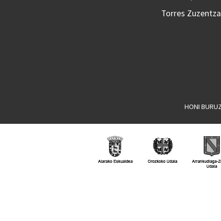
Torres Zuzentzai
HONI BURU