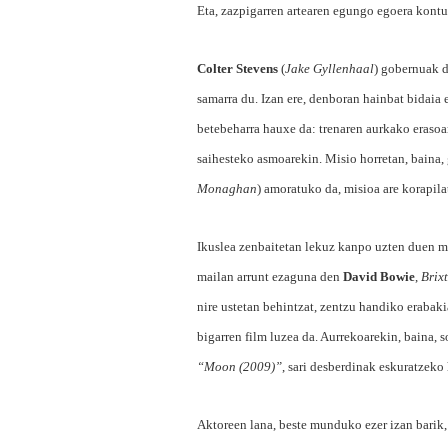
Eta, zazpigarren artearen egungo egoera kontu
Colter Stevens
(
Jake Gyllenhaal
) gobernuak d
samarra du. Izan ere, denboran hainbat bidaia 
betebeharra hauxe da: trenaren aurkako erasoar
saihesteko asmoarekin. Misio horretan, baina, g
Monaghan
) amoratuko da, misioa are korapil
Ikuslea zenbaitetan lekuz kanpo uzten duen 
mailan arrunt ezaguna den
David Bowie
,
Brix
nire ustetan behintzat, zentzu handiko erabaki
bigarren film luzea da. Aurrekoarekin, baina, s
“Moon (2009)”
, sari desberdinak eskuratzeko
Aktoreen lana, beste munduko ezer izan barik, 