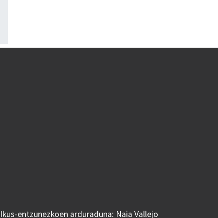
 Ikus-entzunezkoen arduraduna: Naia Vallejo