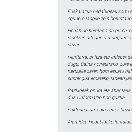
Euskarazko hedabideak sortu e
egunero langile zein boluntario
Hedabide herritarra da gurea, 
jasotzen ditugun diru-laguntzak
dezan.
Herritarra, anitza eta independe
dugu. Baina horretarako, zure e
hartzaile zaren horri eskatu na
sustengua emateko, lanean jarr
Bazkideek onura eta abantaila 
duzu informazio hori guztia.
Faktoria izan, egin zaitez bazki
Aiaraldea Hedabideko lantalde