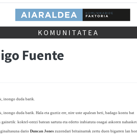
KOMUNITATEA
igo Fuente
k, inongo duda barik.
k, inongo duda barik. Hala eta guztiz ere, nire uste apalean beti, badago kontu bat
gainetik: koktel-ontzi batean sartuta eta ederto irabiatuta osagai askoren nahasket
riginaltasuna dario
Duncan Jones
zuzendari britainarrak zertu duen bigarren lan hon