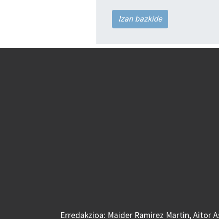
Izan bazkide
Erredakzioa: Maider Ramirez Martin, Aitor 