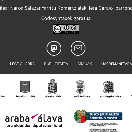
lea: Naroa Salazar Yarritu Komertzialak: Iera Garaio Ibarron
Codesyntaxek garatua
Z
LEGE OHARRA
PUBLIZITATEA
ARAUAK
HARREMANETAR