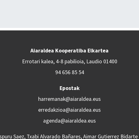
Aiaraldea Kooperatiba Elkartea
Errotari kalea, 4-8 pabilioia, Laudio 01400
94 656 85 54
Epostak
harremanak@aiaraldea.eus
erredakzioa@aiaraldea.eus
agenda@aiaraldea.eus
Aspuru Saez, Txabi Alvarado Bañares, Aimar Gutierrez Bidarte