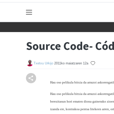
Source Code- Cód
Txetxu Urkijo
2011ko maiatzaren 12a
Hau oso pelikula bitxia da arrazoi askorengati
Hau oso pelikula bitxia da arrazoi askorengati
berezitasun hori ematen diona gainerako zioen 
izanda ere, kontrakoa pentsa litekeen arren, o