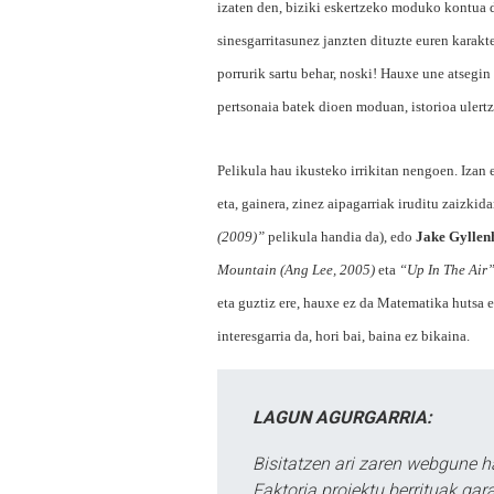
izaten den, biziki eskertzeko moduko kontua 
sinesgarritasunez janzten dituzte euren karakt
porrurik sartu behar, noski! Hauxe une atsegin
pertsonaia batek dioen moduan, istorioa ulertz
Pelikula hau ikusteko irrikitan nengoen. Izan e
eta, gainera, zinez aipagarriak iruditu zaizkida
(2009)”
pelikula handia da), edo
Jake Gyllen
Mountain (Ang Lee, 2005)
eta
“Up In The Air
eta guztiz ere, hauxe ez da Matematika hutsa e
interesgarria da, hori bai, baina ez bikaina.
LAGUN AGURGARRIA:
Bisitatzen ari zaren webgune h
Faktoria proiektu berrituak gar