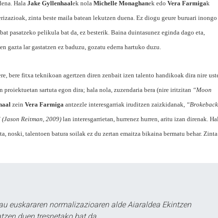
dena. Hala
Jake Gyllenhaal
ek nola
Michelle Monaghan
ek edo
Vera Farmiga
k
erizazioak, zinta beste maila batean lekutzen duena. Ez diogu geure buruari inongo
 bat pasatzeko pelikula bat da, ez besterik. Baina duintasunez eginda dago eta,
en gazta lar gastatzen ez baduzu, gozatu ederra hartuko duzu.
re, bere fitxa teknikoan agertzen diren zenbait izen talento handikoak dira nire ust
n proiektuetan sartuta egon dira; hala nola, zuzendaria bera (nire iritzitan
“Moon
haal
zein
Vera Farmiga
antzezle interesgarriak iruditzen zaizkidanak,
“Brokeback
” (Jason Reitman, 2009)
lan interesgarrietan, hurrenez hurren, aritu izan direnak. Ha
ta, noski, talentoen batura soilak ez du zertan emaitza bikaina bermatu behar. Zinta
au euskararen normalizazioaren alde Aiaraldea Ekintzen
atzen duen tresnetako bat da.