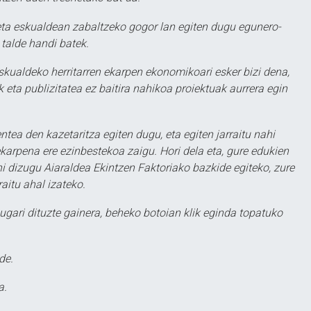
ta eskualdean zabaltzeko gogor lan egiten dugu egunero-
 talde handi batek.
eskualdeko herritarren ekarpen ekonomikoari esker bizi dena,
 eta publizitatea ez baitira nahikoa proiektuak aurrera egin
ntea den kazetaritza egiten dugu, eta egiten jarraitu nahi
karpena ere ezinbestekoa zaigu. Hori dela eta, gure edukien
hi dizugu Aiaraldea Ekintzen Faktoriako bazkide egiteko, zure
aitu ahal izateko.
ugari dituzte gainera, beheko botoian klik eginda topatuko
de.
a.