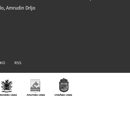
do, Amrudin Drljo
AKO
RSS