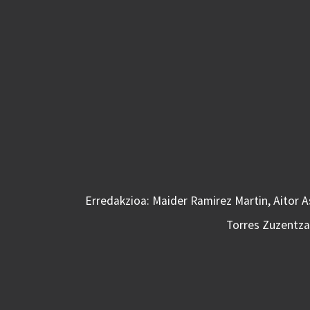
Erredakzioa: Maider Ramirez Martin, Aitor 
Torres Zuzentzai