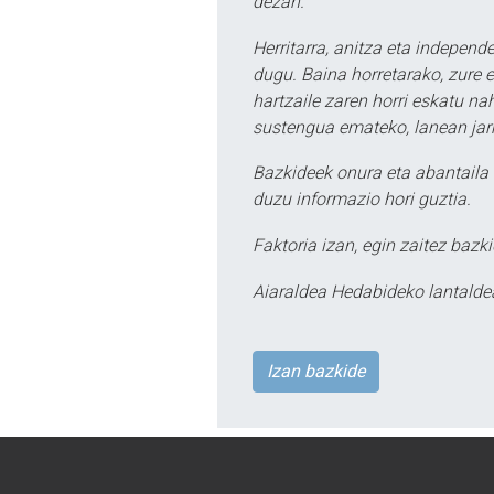
dezan.
Herritarra, anitza eta independe
dugu. Baina horretarako, zure e
hartzaile zaren horri eskatu na
sustengua emateko, lanean jarr
Bazkideek onura eta abantaila 
duzu informazio hori guztia.
Faktoria izan, egin zaitez bazki
Aiaraldea Hedabideko lantalde
Izan bazkide