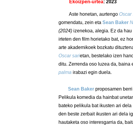
Ekoizpen-urtea
: 2023
Aste honetan, aurtengo
Oscar 
gomendatu, zein eta
Sean Baker
N
(2024)
izenekoa, alegia. Ez da hau
irteten den film horietako bat, ez h
arte akademikoek bozkatu dituztenak
Oscar sari
etan, bestelako izen hand
ditu. Zerrenda oso luzea da, baina
palma
irabazi egin duela.
Sean Baker
proposamen berri 
Pelikula komedia da hainbat unetan
bateko pelikula bat ikusten ari del
den beste zerbait ikusten ari dela 
hautaketa oso interesgarria da, ba