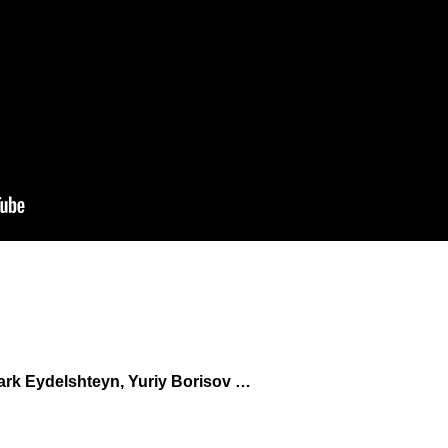
ark Eydelshteyn, Yuriy Borisov …