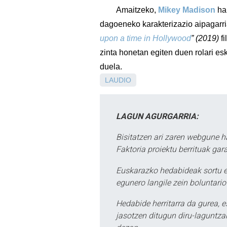
Amaitzeko,
Mikey Madison
ha
dagoeneko karakterizazio aipagarri
upon a time in Hollywood
” (2019)
f
zinta honetan egiten duen rolari es
duela.
LAUDIO
LAGUN AGURGARRIA:
Bisitatzen ari zaren webgune h
Faktoria proiektu berrituak gar
Euskarazko hedabideak sortu e
egunero langile zein boluntario
Hedabide herritarra da gurea, 
jasotzen ditugun diru-laguntzak