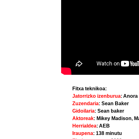
Fitxa teknikoa
:
Jatorrizko izenburua
: Anora
Zuzendaria
: Sean Baker
Gidoilaria
: Sean baker
Aktoreak
: Mikey Madison, M
Herrialdea
: AEB
Iraupena
: 138 minutu