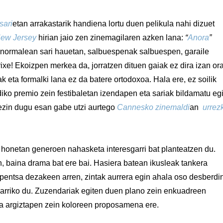
sari
etan arrakastarik handiena lortu duen pelikula nahi dizuet
ew Jersey
hirian jaio zen zinemagilaren azken lana:
“
Anora
”
 normalean sari hauetan, salbuespenak salbuespen, garaile
orixe! Ekoizpen merkea da, jorratzen dituen gaiak ez dira izan or
 eta formalki lana ez da batere ortodoxoa. Hala ere, ez soilik
iko premio zein festibaletan izendapen eta sariak bildamatu eg
 ezin dugu esan gabe utzi aurtego
Cannesko zinemaldi
an
urrez
honetan generoen nahasketa interesgarri bat planteatzen du.
, baina drama bat ere bai. Hasiera batean ikusleak tankera
a pentsa dezakeen arren, zintak aurrera egin ahala oso desberdi
igarriko du. Zuzendariak egiten duen plano zein enkuadreen
ita argiztapen zein koloreen proposamena ere.