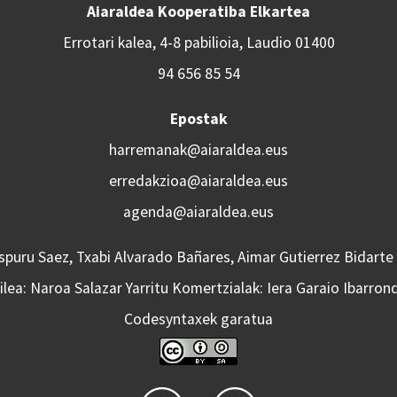
Aiaraldea Kooperatiba Elkartea
Errotari kalea, 4-8 pabilioia, Laudio 01400
94 656 85 54
Epostak
harremanak@aiaraldea.eus
erredakzioa@aiaraldea.eus
agenda@aiaraldea.eus
Aspuru Saez, Txabi Alvarado Bañares, Aimar Gutierrez Bidarte
lea: Naroa Salazar Yarritu Komertzialak: Iera Garaio Ibarron
Codesyntaxek garatua