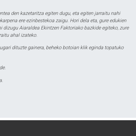
ntea den kazetaritza egiten dugu, eta egiten jarraitu nahi
karpena ere ezinbestekoa zaigu. Hori dela eta, gure edukien
hi dizugu Aiaraldea Ekintzen Faktoriako bazkide egiteko, zure
aitu ahal izateko.
ugari dituzte gainera, beheko botoian klik eginda topatuko
de.
a.