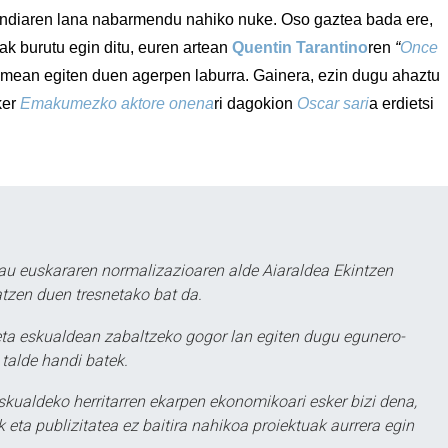
ndiaren lana nabarmendu nahiko nuke. Oso gaztea bada ere,
ak burutu egin ditu, euren artean
Quentin Tarantino
ren
“
Once
ilmean egiten duen agerpen laburra. Gainera, ezin dugu ahaztu
ker
Emakumezko aktore onena
ri dagokion
Oscar sari
a erdietsi
au euskararen normalizazioaren alde Aiaraldea Ekintzen
atzen duen tresnetako bat da.
ta eskualdean zabaltzeko gogor lan egiten dugu egunero-
 talde handi batek.
eskualdeko herritarren ekarpen ekonomikoari esker bizi dena,
 eta publizitatea ez baitira nahikoa proiektuak aurrera egin