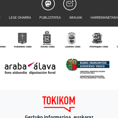
Z
LEGE OHARRA
PUBLIZITATEA
ARAUAK
HARREMANETAR
Gertuko informazioa, euskaraz