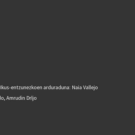
 Ikus-entzunezkoen arduraduna: Naia Vallejo
do, Amrudin Drljo