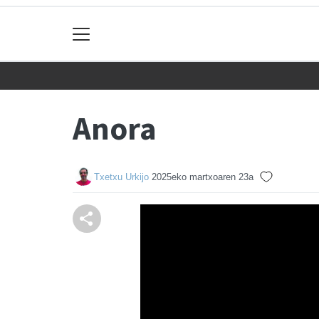
Anora
Txetxu Urkijo
2025eko martxoaren 23a