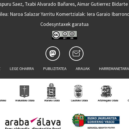
Aspuru Saez, Txabi Alvarado Bañares, Aimar Gutierrez Bidarte
lea: Naroa Salazar Yarritu Komertzialak: Iera Garaio Ibarron
Codesyntaxek garatua
Z
LEGE OHARRA
PUBLIZITATEA
ARAUAK
HARREMANETAR