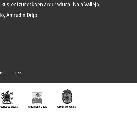
 Ikus-entzunezkoen arduraduna: Naia Vallejo
do, Amrudin Drljo
AKO
RSS