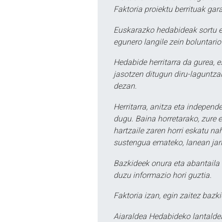
Faktoria proiektu berrituak gar
Euskarazko hedabideak sortu e
egunero langile zein boluntario
Hedabide herritarra da gurea, 
jasotzen ditugun diru-laguntzak
dezan.
Herritarra, anitza eta independe
dugu. Baina horretarako, zure e
hartzaile zaren horri eskatu na
sustengua emateko, lanean jarr
Bazkideek onura eta abantaila 
duzu informazio hori guztia.
Faktoria izan, egin zaitez bazki
Aiaraldea Hedabideko lantalde