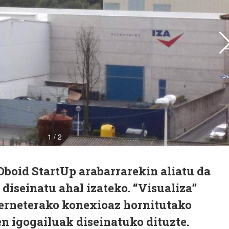
Oboid StartUp arabarrarekin aliatu da
 diseinatu ahal izateko. “Visualiza”
terneterako konexioaz hornitutako
n igogailuak diseinatuko dituzte.