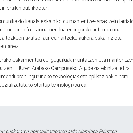
in eraikin publikoetan.
munikazio kanala eskainiko du mantentze-lanak zein larriald
pamenduaren funtzionamenduaren inguruko informazioa
 daitezkeen akatsei aurrea hartzeko aukera eskainiz eta
e emanez.
 gorako eskarmentua du igogailuak muntatzen eta mantentze
tu zen EHUren Arabako Campuseko Agudezia ekintzailetza
imenduaren inguruneko teknologiak eta aplikazioak oinarri
pezializatutako startup teknologikoa da.
au euskararen normalizazioaren alde Aiaraldea Ekintzen