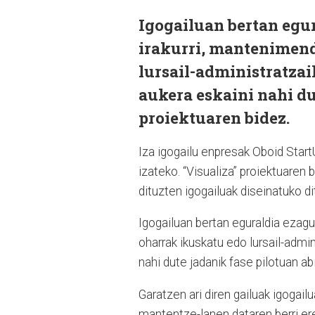
Igogailuan bertan egu
irakurri, mantenimend
lursail-administratza
aukera eskaini nahi du
proiektuaren bidez.
Iza igogailu enpresak Oboid StartU
izateko. “Visualiza” proiektuaren
dituzten igogailuak diseinatuko di
Igogailuan bertan eguraldia ezagu
oharrak ikuskatu edo lursail-admi
nahi dute jadanik fase pilotuan ab
Garatzen ari diren gailuak igogail
mantentze-lanen dataren berri er