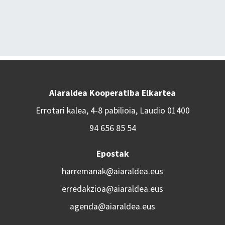
Aiaraldea Kooperatiba Elkartea
Errotari kalea, 4-8 pabilioia, Laudio 01400
94 656 85 54
Epostak
harremanak@aiaraldea.eus
erredakzioa@aiaraldea.eus
agenda@aiaraldea.eus