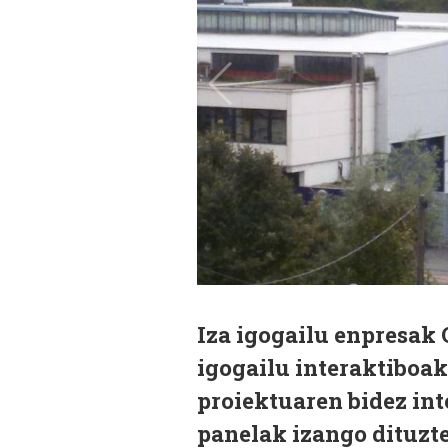
Iza igogailu enpresak 
igogailu interaktiboak
proiektuaren bidez in
panelak izango dituzte