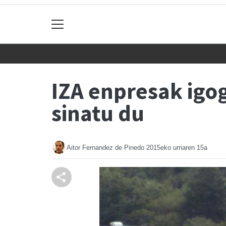
IZA enpresak igog
sinatu du
Aitor Fernandez de Pinedo
2015eko urriaren 15a