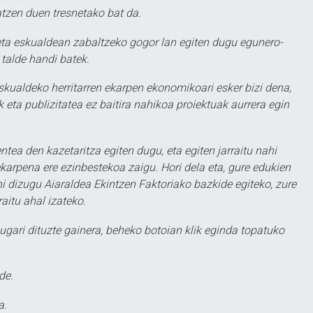
atzen duen tresnetako bat da.
ta eskualdean zabaltzeko gogor lan egiten dugu egunero-
 talde handi batek.
eskualdeko herritarren ekarpen ekonomikoari esker bizi dena,
 eta publizitatea ez baitira nahikoa proiektuak aurrera egin
ntea den kazetaritza egiten dugu, eta egiten jarraitu nahi
karpena ere ezinbestekoa zaigu. Hori dela eta, gure edukien
hi dizugu Aiaraldea Ekintzen Faktoriako bazkide egiteko, zure
aitu ahal izateko.
ugari dituzte gainera, beheko botoian klik eginda topatuko
de.
a.