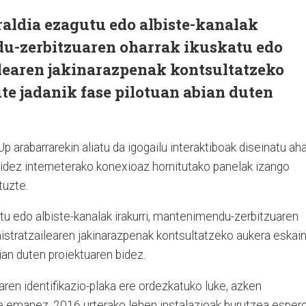
raldia ezagutu edo albiste-kanalak
u-zerbitzuaren oharrak ikuskatu edo
ilearen jakinarazpenak kontsultatzeko
te jadanik fase pilotuan abian duten
p arabarrarekin aliatu da igogailu interaktiboak diseinatu aha
 bidez interneterako konexioaz hornitutako panelak izango
tuzte.
tu edo albiste-kanalak irakurri, mantenimendu-zerbitzuaren
nistratzailearen jakinarazpenak kontsultatzeko aukera eskain
ian duten proiektuaren bidez.
uaren identifikazio-plaka ere ordezkatuko luke, azken
e emanez. 2016 urterako lehen instalazioak burutzea esper