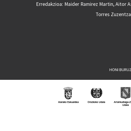
Erredakzioa: Maider Ramirez Martin, Aitor 
Torres Zuzentzai
HONI BURU