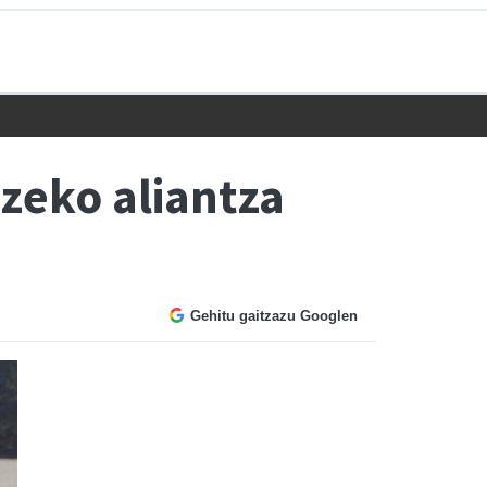
tzeko aliantza
Gehitu gaitzazu Googlen