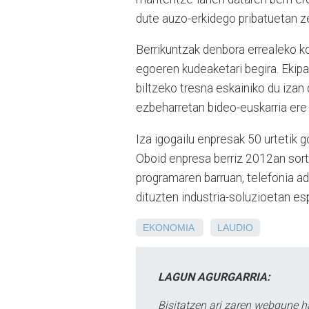
dute auzo-erkidego pribatuetan ze
Berrikuntzak denbora errealeko ko
egoeren kudeaketari begira. Eki
biltzeko tresna eskainiko du izan
ezbeharretan bideo-euskarria er
Iza igogailu enpresak 50 urtetik
Oboid enpresa berriz 2012an sor
programaren barruan, telefonia ad
dituzten industria-soluzioetan es
EKONOMIA
LAUDIO
LAGUN AGURGARRIA:
Bisitatzen ari zaren webgune h