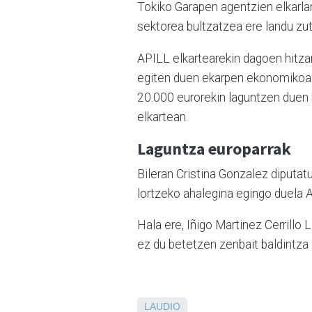
Tokiko Garapen agentzien elkarlan
sektorea bultzatzea ere landu zu
APILL elkartearekin dagoen hitza
egiten duen ekarpen ekonomikoa h
20.000 eurorekin laguntzen duen b
elkartean.
Laguntza europarrak
Bileran Cristina Gonzalez diputa
lortzeko ahalegina egingo duela 
Hala ere, Iñigo Martinez Cerrillo
ez du betetzen zenbait baldintza 
LAUDIO