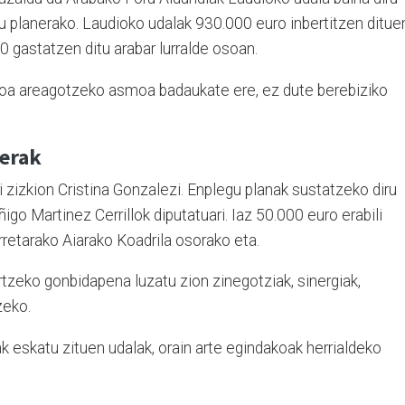
u planerako. Laudioko udalak 930.000 euro inbertitzen ditue
0 gastatzen ditu arabar lurralde osoan.
sioa areagotzeko asmoa badaukate ere, ez dute berebiziko
aerak
 zizkion Cristina Gonzalezi. Enplegu planak sustatzeko diru
igo Martinez Cerrillok diputatuari. Iaz 50.000 euro erabili
retarako Aiarako Koadrila osorako eta.
rtzeko gonbidapena luzatu zion zinegotziak, sinergiak,
zeko.
ak eskatu zituen udalak, orain arte egindakoak herrialdeko