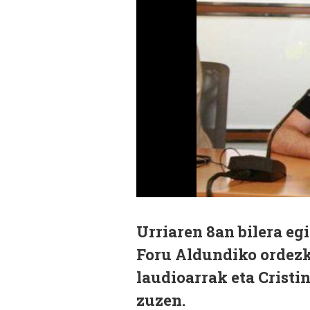
Urriaren 8an bilera eg
Foru Aldundiko ordezka
laudioarrak eta Cristi
zuzen.