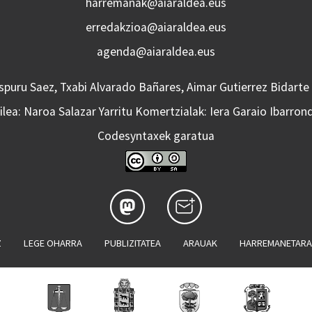
harremanak@aiaraldea.eus
erredakzioa@aiaraldea.eus
agenda@aiaraldea.eus
Aspuru Saez, Txabi Alvarado Bañares, Aimar Gutierrez Bidarte
lea: Naroa Salazar Yarritu Komertzialak: Iera Garaio Ibarron
Codesyntaxek garatua
Z
LEGE OHARRA
PUBLIZITATEA
ARAUAK
HARREMANETAR