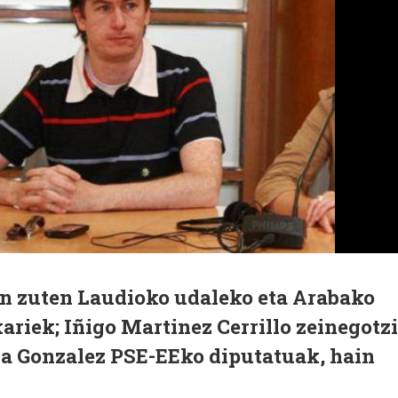
in zuten Laudioko udaleko eta Arabako
riek; Iñigo Martinez Cerrillo zeinegotzi
na Gonzalez PSE-EEko diputatuak, hain