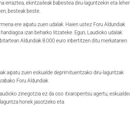
a erraztea, ekintzaileak babestea diru-laguntzekin eta lehe
ten, besteak beste.
rmena ere aipatu zuen udalak. Haien ustez Foru Aldundiak
andiagoa izan beharko litzateke. Egun, Laudioko udalak
itartean Aldundiak 8.000 euro inbertitzen ditu merkatarien
tuak aipatu zuen eskualde deprimituentzako diru-laguntzak
Arabako Foru Aldundiak.
 Laudioko zinegotzia ez da oso itxaropentsu agertu, eskualde
laguntza horiek jasotzeko eta.