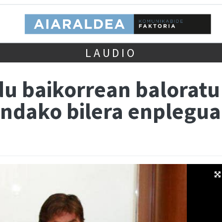
LAUDIO
u baikorrean baloratu
andako bilera enplegua