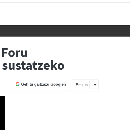
 Foru
 sustatzeko
Gehitu gaitzazu Googlen
Entzun