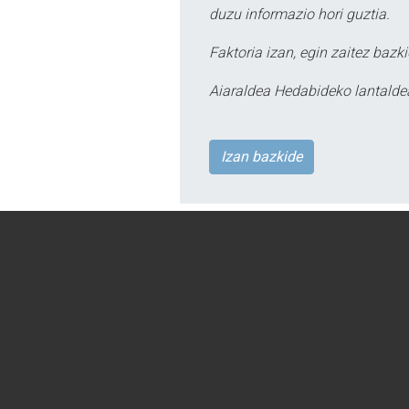
duzu informazio hori guztia.
Faktoria izan, egin zaitez bazki
Aiaraldea Hedabideko lantalde
Izan bazkide