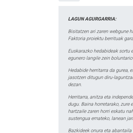
LAGUN AGURGARRIA:
Bisitatzen ari zaren webgune h
Faktoria proiektu berrituak gar
Euskarazko hedabideak sortu e
egunero langile zein boluntario
Hedabide herritarra da gurea, 
jasotzen ditugun diru-laguntzak
dezan.
Herritarra, anitza eta independe
dugu. Baina horretarako, zure e
hartzaile zaren horri eskatu na
sustengua emateko, lanean jarr
Bazkideek onura eta abantaila 