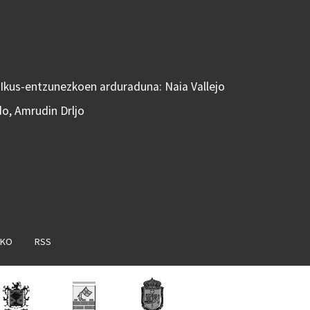
 Ikus-entzunezkoen arduraduna: Naia Vallejo
do, Amrudin Drljo
AKO
RSS