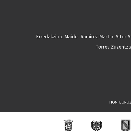
Erredakzioa: Maider Ramirez Martin, Aitor 
Torres Zuzentzai
HONI BURU