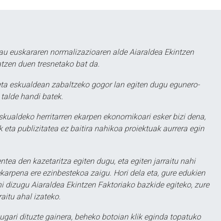
au euskararen normalizazioaren alde Aiaraldea Ekintzen
atzen duen tresnetako bat da.
ta eskualdean zabaltzeko gogor lan egiten dugu egunero-
 talde handi batek.
eskualdeko herritarren ekarpen ekonomikoari esker bizi dena,
 eta publizitatea ez baitira nahikoa proiektuak aurrera egin
ntea den kazetaritza egiten dugu, eta egiten jarraitu nahi
karpena ere ezinbestekoa zaigu. Hori dela eta, gure edukien
hi dizugu Aiaraldea Ekintzen Faktoriako bazkide egiteko, zure
aitu ahal izateko.
ugari dituzte gainera, beheko botoian klik eginda topatuko