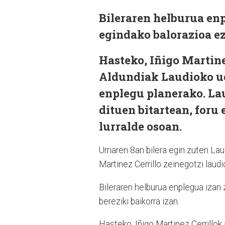
Bileraren helburua enp
egindako balorazioa ez
Hasteko, Iñigo Martin
Aldundiak Laudioko ud
enplegu planerako. La
dituen bitartean, foru
lurralde osoan.
Urriaren 8an bilera egin zuten La
Martinez Cerrillo zeinegotzi laud
Bileraren helburua enplegua izan
bereziki baikorra izan.
Hasteko, Iñigo Martinez Cerrillok