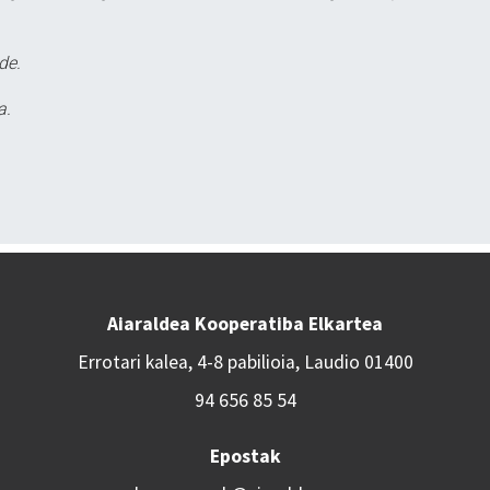
de.
a.
Aiaraldea Kooperatiba Elkartea
Errotari kalea, 4-8 pabilioia, Laudio 01400
94 656 85 54
Epostak