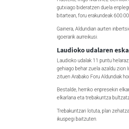
gutxiago bideratzen duela enpleg
bitartean, foru erakundeak 600.00
Gainera, Aldundian aurten inbert
igoerarik aurreikusi.
Laudioko udalaren esk
Laudioko udalak 11 puntu helarazi
gehiago behar zuela azaldu zion Iñ
zituen Arabako Foru Aldundiak hor
Bestalde, herriko enpresekin elka
elkarlana eta trebakuntza bultzat
Trebakuntzari lotuta, plan zehatz
ikuspegi baitzuten.