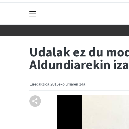
Udalak ez du mod
Aldundiarekin iz
Erredakzioa
2015eko urriaren 14a