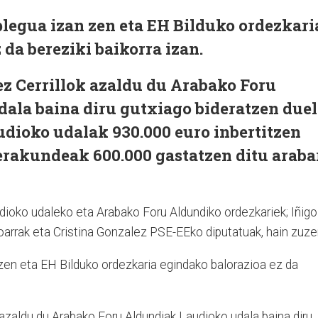
legua izan zen eta EH Bilduko ordezkari
 da bereziki baikorra izan.
ez Cerrillok azaldu du Arabako Foru
ala baina diru gutxiago bideratzen due
udioko udalak 930.000 euro inbertitzen
 erakundeak 600.000 gastatzen ditu araba
udioko udaleko eta Arabako Foru Aldundiko ordezkariek; Iñigo
ioarrak eta Cristina Gonzalez PSE-EEko diputatuak, hain zuze
 zen eta EH Bilduko ordezkaria egindako balorazioa ez da
 azaldu du Arabako Foru Aldundiak Laudioko udala baina diru