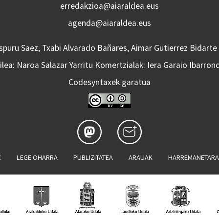
erredakzioa@aiaraldea.eus
agenda@aiaraldea.eus
Aspuru Saez, Txabi Alvarado Bañares, Aimar Gutierrez Bidarte
lea: Naroa Salazar Yarritu Komertzialak: Iera Garaio Ibarron
Codesyntaxek garatua
Z
LEGE OHARRA
PUBLIZITATEA
ARAUAK
HARREMANETAR