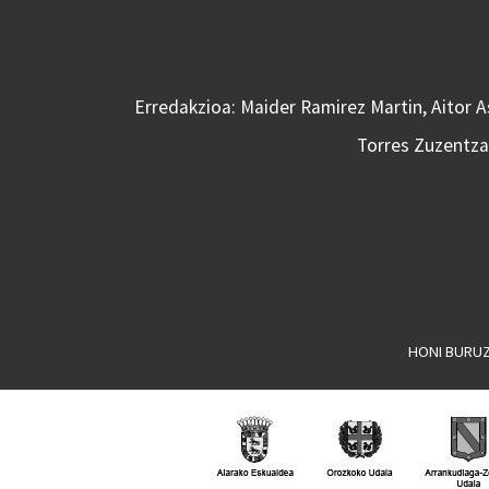
Erredakzioa: Maider Ramirez Martin, Aitor 
Torres Zuzentzai
HONI BURU