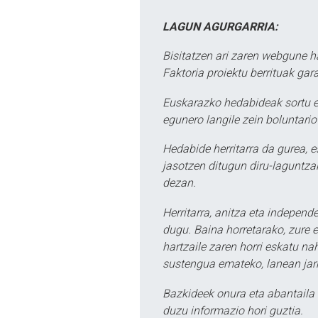
LAGUN AGURGARRIA:
Bisitatzen ari zaren webgune h
Faktoria proiektu berrituak gar
Euskarazko hedabideak sortu e
egunero langile zein boluntario
Hedabide herritarra da gurea, 
jasotzen ditugun diru-laguntzak
dezan.
Herritarra, anitza eta independe
dugu. Baina horretarako, zure e
hartzaile zaren horri eskatu na
sustengua emateko, lanean jarr
Bazkideek onura eta abantaila 
duzu informazio hori guztia.