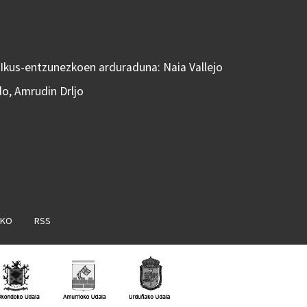
 Ikus-entzunezkoen arduraduna: Naia Vallejo
do, Amrudin Drljo
AKO
RSS