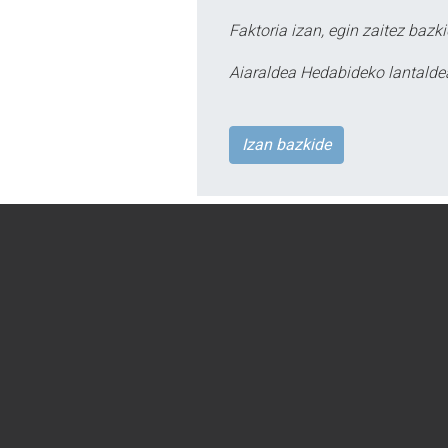
Faktoria izan, egin zaitez bazki
Aiaraldea Hedabideko lantalde
Izan bazkide