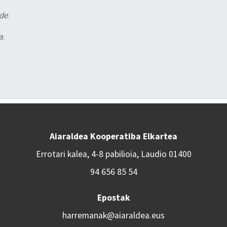
de.
a.
Aiaraldea Kooperatiba Elkartea
Errotari kalea, 4-8 pabilioia, Laudio 01400
94 656 85 54
Epostak
harremanak@aiaraldea.eus