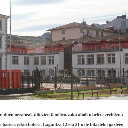
 duen nerabeak dituzten familientzako aholkularitza zerbitzua
e hasierarekin batera. Laguntza 12 eta 21 urte bitarteko gazteen