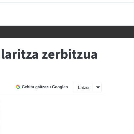
laritza zerbitzua
Gehitu gaitzazu Googlen
Entzun