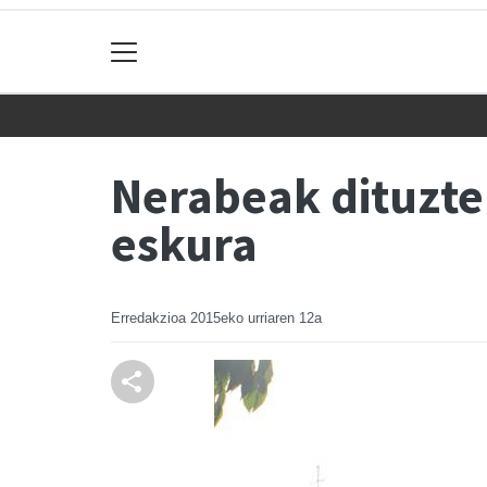
Nerabeak dituzte
eskura
Erredakzioa
2015eko urriaren 12a