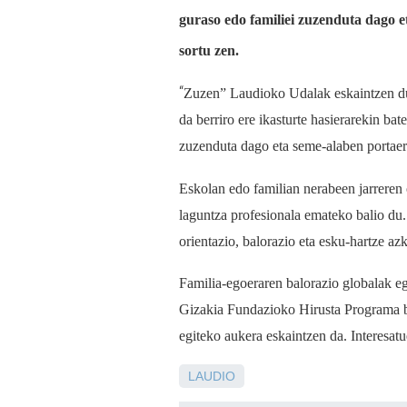
guraso edo familiei zuzenduta dago 
sortu zen.
“
Zuzen” Laudioko Udalak eskaintzen due
da berriro ere ikasturte hasierarekin bat
zuzenduta dago eta seme-alaben portaer
Eskolan edo familian nerabeen jarreren 
laguntza profesionala emateko balio du
orien
tazio, balorazio eta esku-hartze az
Familia-egoeraren balorazio globalak eg
Gizakia Fundazioko Hirusta Programa ba
egiteko aukera eskaintzen da. Interesat
LAUDIO