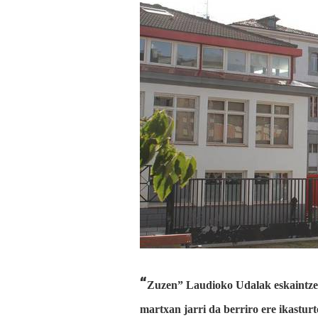
“
Zuzen” Laudioko Udalak eskaintzen
martxan jarri da berriro ere ikasturt