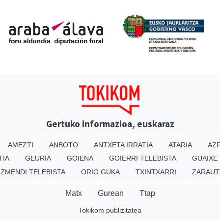
Gertuko informazioa, euskaraz
AMEZTI
ANBOTO
ANTXETA IRRATIA
ATARIA
AZP
TIA
GEURIA
GOIENA
GOIERRI TELEBISTA
GUAIXE
IZMENDI TELEBISTA
ORIO GUKA
TXINTXARRI
ZARAUT
Matx
Gurean
Ttap
Tokikom publizitatea