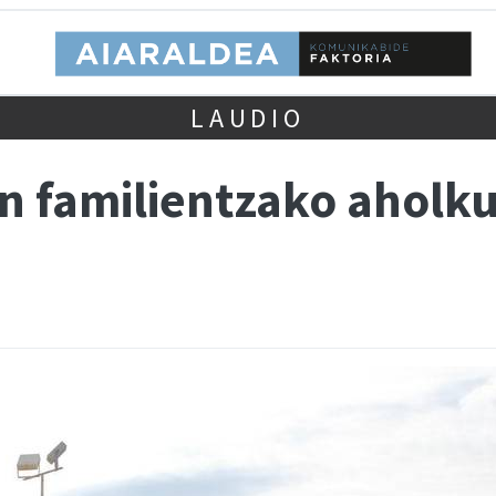
LAUDIO
n familientzako aholku