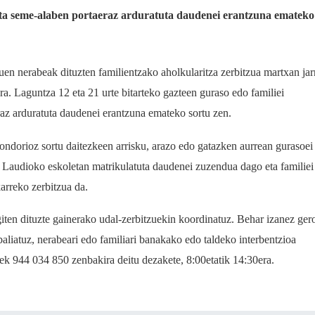
eta seme-alaben portaeraz arduratuta daudenei erantzuna emateko
n nerabeak dituzten familientzako aholkularitza zerbitzua martxan jar
era. Laguntza 12 eta 21 urte bitarteko gazteen guraso edo familiei
az arduratuta daudenei erantzuna emateko sortu zen.
ondorioz sortu daitezkeen arrisku, arazo edo gatazken aurrean gurasoei
. Laudioko eskoletan matrikulatuta daudenei zuzendua dago eta familiei
karreko zerbitzua da.
iten dituzte gainerako udal-zerbitzuekin koordinatuz. Behar izanez ger
liatuz, nerabeari edo familiari banakako edo taldeko interbentzioa
uek 944 034 850 zenbakira deitu dezakete, 8:00etatik 14:30era.