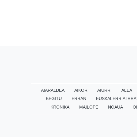
AIARALDEA
AIKOR
AIURRI
ALEA
BEGITU
ERRAN
EUSKALERRIA IRRA
KRONIKA
MAILOPE
NOAUA
O