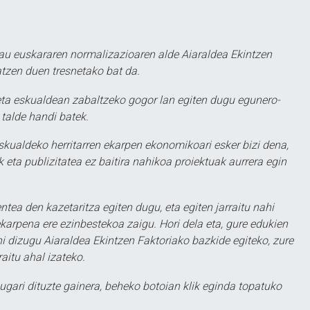
au euskararen normalizazioaren alde Aiaraldea Ekintzen
atzen duen tresnetako bat da.
ta eskualdean zabaltzeko gogor lan egiten dugu egunero-
 talde handi batek.
eskualdeko herritarren ekarpen ekonomikoari esker bizi dena,
 eta publizitatea ez baitira nahikoa proiektuak aurrera egin
ntea den kazetaritza egiten dugu, eta egiten jarraitu nahi
karpena ere ezinbestekoa zaigu. Hori dela eta, gure edukien
hi dizugu Aiaraldea Ekintzen Faktoriako bazkide egiteko, zure
aitu ahal izateko.
ugari dituzte gainera, beheko botoian klik eginda topatuko