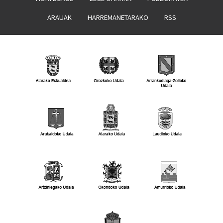
ARAUAK
HARREMANETARAKO
RSS