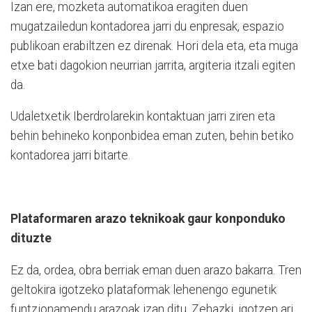
Izan ere, mozketa automatikoa eragiten duen
mugatzailedun kontadorea jarri du enpresak, espazio
publikoan erabiltzen ez direnak. Hori dela eta, eta muga
etxe bati dagokion neurrian jarrita, argiteria itzali egiten
da.
Udaletxetik Iberdrolarekin kontaktuan jarri ziren eta
behin behineko konponbidea eman zuten, behin betiko
kontadorea jarri bitarte.
Plataformaren arazo teknikoak gaur konponduko
dituzte
Ez da, ordea, obra berriak eman duen arazo bakarra. Tren
geltokira igotzeko plataformak lehenengo egunetik
funtzionamendu arazoak izan ditu. Zehazki, igotzen ari