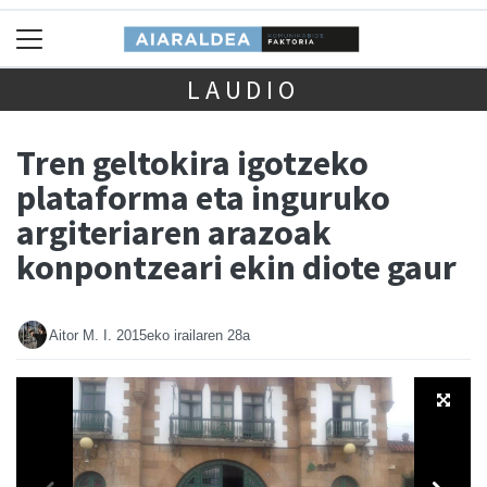
LAUDIO
Tren geltokira igotzeko
plataforma eta inguruko
argiteriaren arazoak
konpontzeari ekin diote gaur
Aitor M. I.
2015eko irailaren 28a