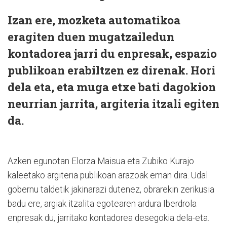
Izan ere, mozketa automatikoa
eragiten duen mugatzailedun
kontadorea jarri du enpresak, espazio
publikoan erabiltzen ez direnak. Hori
dela eta, eta muga etxe bati dagokion
neurrian jarrita, argiteria itzali egiten
da.
Azken egunotan Elorza Maisua eta Zubiko Kurajo
kaleetako argiteria publikoan arazoak eman dira. Udal
gobernu taldetik jakinarazi dutenez, obrarekin zerikusia
badu ere, argiak itzalita egotearen ardura Iberdrola
enpresak du, jarritako kontadorea desegokia dela-eta.