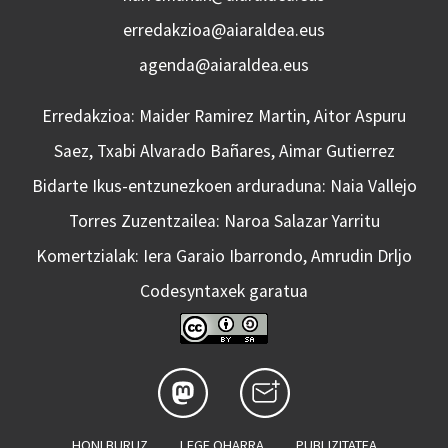
erredakzioa@aiaraldea.eus
agenda@aiaraldea.eus
Erredakzioa: Maider Ramirez Martin, Aitor Aspuru
Saez, Txabi Alvarado Bañares, Aimar Gutierrez
Bidarte Ikus-entzunezkoen arduraduna: Naia Vallejo
Torres Zuzentzailea: Naroa Salazar Yarritu
Komertzialak: Iera Garaio Ibarrondo, Amrudin Drljo
Codesyntaxek garatua
HONI BURUZ
LEGE OHARRA
PUBLIZITATEA