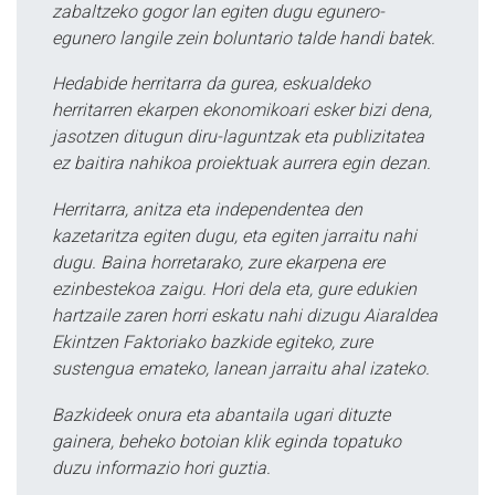
zabaltzeko gogor lan egiten dugu egunero-
egunero langile zein boluntario talde handi batek.
Hedabide herritarra da gurea, eskualdeko
herritarren ekarpen ekonomikoari esker bizi dena,
jasotzen ditugun diru-laguntzak eta publizitatea
ez baitira nahikoa proiektuak aurrera egin dezan.
Herritarra, anitza eta independentea den
kazetaritza egiten dugu, eta egiten jarraitu nahi
dugu. Baina horretarako, zure ekarpena ere
ezinbestekoa zaigu. Hori dela eta, gure edukien
hartzaile zaren horri eskatu nahi dizugu Aiaraldea
Ekintzen Faktoriako bazkide egiteko, zure
sustengua emateko, lanean jarraitu ahal izateko.
Bazkideek onura eta abantaila ugari dituzte
gainera, beheko botoian klik eginda topatuko
duzu informazio hori guztia.