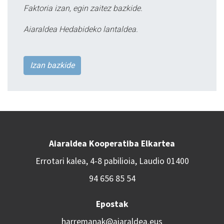
Faktoria izan, egin zaitez bazkide.
Aiaraldea Hedabideko lantaldea.
Izan bazkide
Aiaraldea Kooperatiba Elkartea
Errotari kalea, 4-8 pabilioia, Laudio 01400
94 656 85 54
Epostak
harremanak@aiaraldea.eus