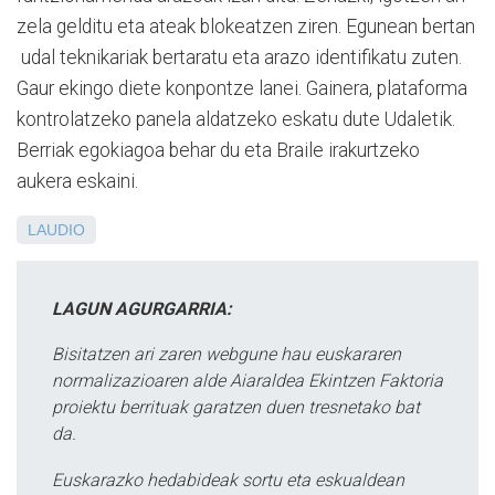
zela gelditu eta ateak blokeatzen ziren. Egunean bertan
udal teknikariak bertaratu eta arazo identifikatu zuten.
Gaur ekingo diete konpontze lanei. Gainera, plataforma
kontrolatzeko panela aldatzeko eskatu dute Udaletik.
Berriak egokiagoa behar du eta Braile irakurtzeko
aukera eskaini.
LAUDIO
LAGUN AGURGARRIA:
Bisitatzen ari zaren webgune hau euskararen
normalizazioaren alde Aiaraldea Ekintzen Faktoria
proiektu berrituak garatzen duen tresnetako bat
da.
Euskarazko hedabideak sortu eta eskualdean