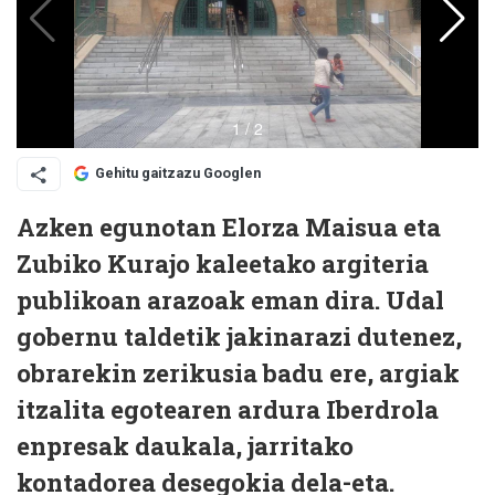
Gehitu gaitzazu Googlen
Azken egunotan Elorza Maisua eta
Zubiko Kurajo kaleetako argiteria
publikoan arazoak eman dira. Udal
gobernu taldetik jakinarazi dutenez,
obrarekin zerikusia badu ere, argiak
itzalita egotearen ardura Iberdrola
enpresak daukala, jarritako
kontadorea desegokia dela-eta.