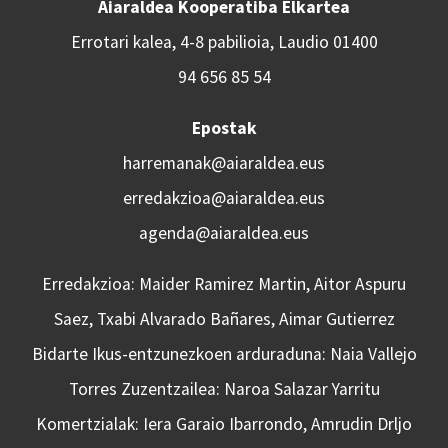
Aiaraldea Kooperatiba Elkartea
Errotari kalea, 4-8 pabilioia, Laudio 01400
94 656 85 54
Epostak
harremanak@aiaraldea.eus
erredakzioa@aiaraldea.eus
agenda@aiaraldea.eus
Erredakzioa: Maider Ramirez Martin, Aitor Aspuru
Saez, Txabi Alvarado Bañares, Aimar Gutierrez
Bidarte Ikus-entzunezkoen arduraduna: Naia Vallejo
Torres Zuzentzailea: Naroa Salazar Yarritu
Komertzialak: Iera Garaio Ibarrondo, Amrudin Drljo