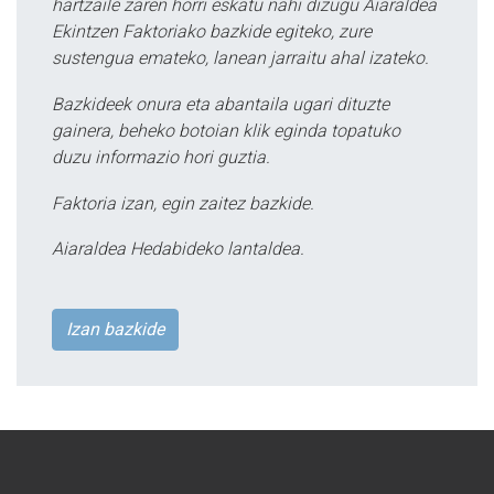
hartzaile zaren horri eskatu nahi dizugu Aiaraldea
Ekintzen Faktoriako bazkide egiteko, zure
sustengua emateko, lanean jarraitu ahal izateko.
Bazkideek onura eta abantaila ugari dituzte
gainera, beheko botoian klik eginda topatuko
duzu informazio hori guztia.
Faktoria izan, egin zaitez bazkide.
Aiaraldea Hedabideko lantaldea.
Izan bazkide