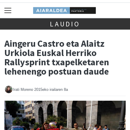
LAUDIO
Aingeru Castro eta Alaitz
Urkiola Euskal Herriko
Rallysprint txapelketaren
lehenengo postuan daude
Irati Moreno
2015eko irailaren 8a