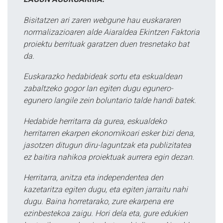
Bisitatzen ari zaren webgune hau euskararen
normalizazioaren alde Aiaraldea Ekintzen Faktoria
proiektu berrituak garatzen duen tresnetako bat
da.
Euskarazko hedabideak sortu eta eskualdean
zabaltzeko gogor lan egiten dugu egunero-
egunero langile zein boluntario talde handi batek.
Hedabide herritarra da gurea, eskualdeko
herritarren ekarpen ekonomikoari esker bizi dena,
jasotzen ditugun diru-laguntzak eta publizitatea
ez baitira nahikoa proiektuak aurrera egin dezan.
Herritarra, anitza eta independentea den
kazetaritza egiten dugu, eta egiten jarraitu nahi
dugu. Baina horretarako, zure ekarpena ere
ezinbestekoa zaigu. Hori dela eta, gure edukien