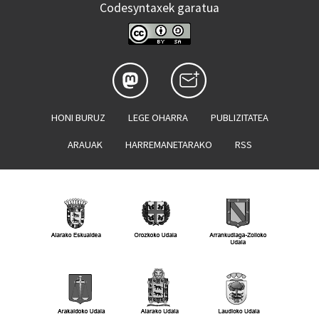
Codesyntaxek garatua
HONI BURUZ
LEGE OHARRA
PUBLIZITATEA
ARAUAK
HARREMANETARAKO
RSS