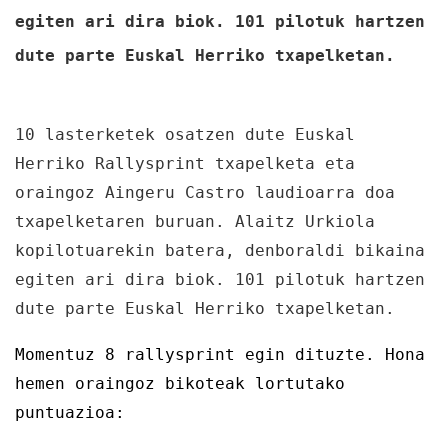
egiten ari dira biok. 101 pilotuk hartzen
dute parte Euskal Herriko txapelketan.
10 lasterketek osatzen dute Euskal
Herriko Rallysprint txapelketa eta
oraingoz Aingeru Castro laudioarra doa
txapelketaren buruan. Alaitz Urkiola
kopilotuarekin batera, denboraldi bikaina
egiten ari dira biok. 101 pilotuk hartzen
dute parte Euskal Herriko txapelketan.
Momentuz 8 rallysprint egin dituzte. Hona
hemen oraingoz bikoteak lortutako
puntuazioa: