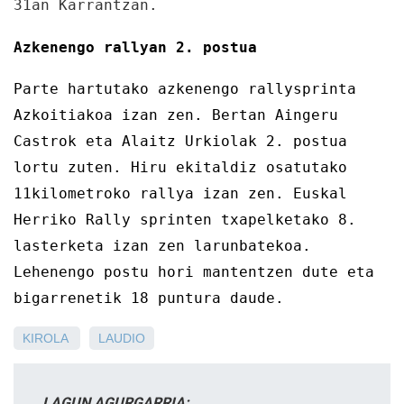
31an Karrantzan.
Azkenengo rallyan 2. postua
Parte hartutako azkenengo rallysprinta
Azkoitiakoa izan zen. Bertan Aingeru
Castrok eta Alaitz Urkiolak 2. postua
lortu zuten. Hiru ekitaldiz osatutako
11kilometroko rallya izan zen. Euskal
Herriko Rally sprinten txapelketako 8.
lasterketa izan zen larunbatekoa.
Lehenengo postu hori mantentzen dute eta
bigarrenetik 18 puntura daude.
KIROLA
LAUDIO
LAGUN AGURGARRIA: