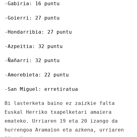
-Gabiria: 16 puntu
-Goierri: 27 puntu
-Hondarribia: 27 puntu
-Azpeitia: 32 puntu
-Ñañarri: 32 puntu
-Amorebieta: 22 puntu
-San Miguel: erretiratua
Bi lasterketa baino ez zaizkie falta
Euskal Herriko txapelketari amaiera
emateko. Urriaren 19 eta 20 izango da
hurrengoa Aramaion eta azkena, urriaren