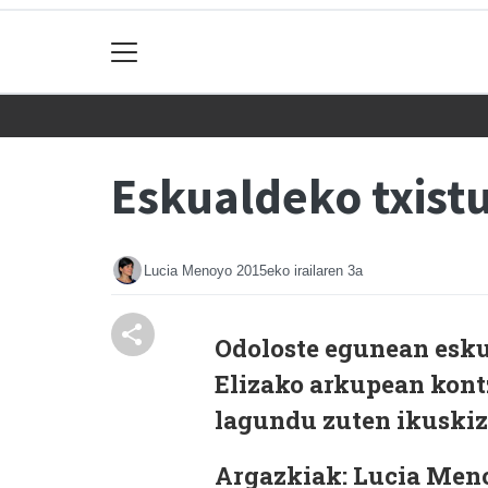
Eskualdeko txistu
Lucia Menoyo
2015eko irailaren 3a
Odoloste egunean eskua
Elizako arkupean kont
lagundu zuten ikuski
Argazkiak: Lucia Men