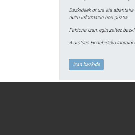
Bazkideek onura eta abantaila 
duzu informazio hori guztia.
Faktoria izan, egin zaitez bazki
Aiaraldea Hedabideko lantalde
Izan bazkide