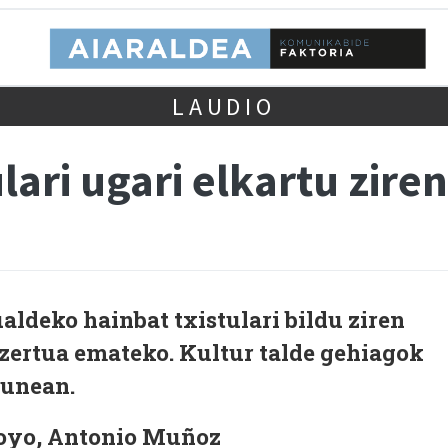
LAUDIO
lari ugari elkartu zire
ldeko hainbat txistulari bildu ziren
zertua emateko. Kultur talde gehiagok
zunean.
oyo, Antonio Muñoz