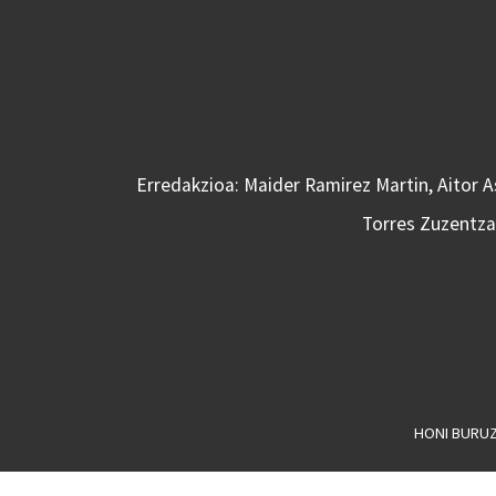
Erredakzioa: Maider Ramirez Martin, Aitor 
Torres Zuzentzai
HONI BURU