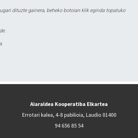
ugari dituzte gainera, beheko botoian klik eginda topatuko
de.
a.
Aiaraldea Kooperatiba Elkartea
Errotari kalea, 4-8 pabilioia, Laudio 01400
94 656 85 54