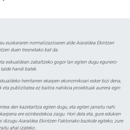
au euskararen normalizazioaren alde Aiaraldea Ekintzen
atzen duen tresnetako bat da.
ta eskualdean zabaltzeko gogor lan egiten dugu egunero-
 talde handi batek.
eskualdeko herritarren ekarpen ekonomikoari esker bizi dena,
 eta publizitatea ez baitira nahikoa proiektuak aurrera egin
ntea den kazetaritza egiten dugu, eta egiten jarraitu nahi
karpena ere ezinbestekoa zaigu. Hori dela eta, gure edukien
hi dizugu Aiaraldea Ekintzen Faktoriako bazkide egiteko, zure
aitu ahal izateko.