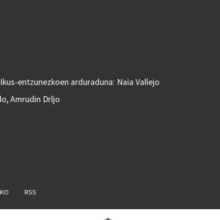
 Ikus-entzunezkoen arduraduna: Naia Vallejo
do, Amrudin Drljo
AKO
RSS