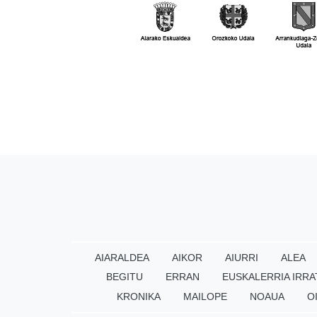
AIARALDEA
AIKOR
AIURRI
ALEA
BEGITU
ERRAN
EUSKALERRIA IRRA
KRONIKA
MAILOPE
NOAUA
O