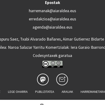
Epostak
harremanak@aiaraldea.eus
erredakzioa@aiaraldea.eus
agenda@aiaraldea.eus
Aspuru Saez, Txabi Alvarado Bañares, Aimar Gutierrez Bidarte
lea: Naroa Salazar Yarritu Komertzialak: Iera Garaio Ibarron
Codesyntaxek garatua
Z
LEGE OHARRA
PUBLIZITATEA
ARAUAK
HARREMANETAR