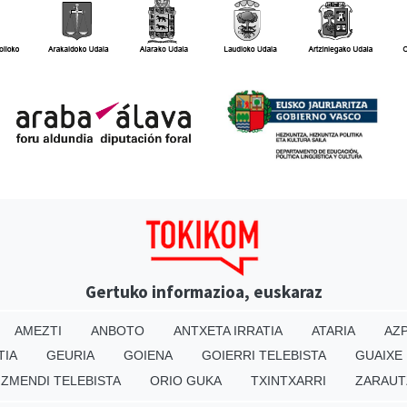
Gertuko informazioa, euskaraz
AMEZTI
ANBOTO
ANTXETA IRRATIA
ATARIA
AZP
TIA
GEURIA
GOIENA
GOIERRI TELEBISTA
GUAIXE
IZMENDI TELEBISTA
ORIO GUKA
TXINTXARRI
ZARAUT