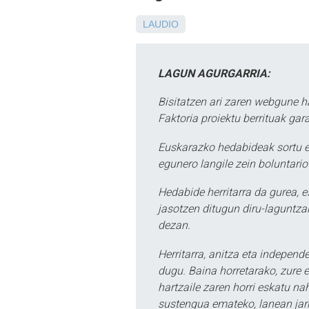
LAUDIO
LAGUN AGURGARRIA:
Bisitatzen ari zaren webgune h
Faktoria proiektu berrituak gar
Euskarazko hedabideak sortu e
egunero langile zein boluntario
Hedabide herritarra da gurea, 
jasotzen ditugun diru-laguntzak
dezan.
Herritarra, anitza eta independe
dugu. Baina horretarako, zure e
hartzaile zaren horri eskatu na
sustengua emateko, lanean jarr