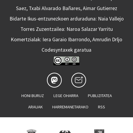
Saez, Txabi Alvarado Bañares, Aimar Gutierrez
Bidarte Ikus-entzunezkoen arduraduna: Naia Vallejo
Torres Zuzentzailea: Naroa Salazar Yarritu
Komertzialak: Iera Garaio Ibarrondo, Amrudin Drljo
Codesyntaxek garatua
HONI BURUZ
LEGE OHARRA
PUBLIZITATEA
ARAUAK
HARREMANETARAKO
RSS