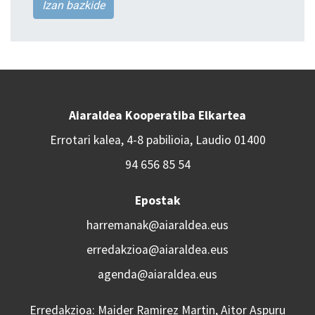
Izan bazkide
Aiaraldea Kooperatiba Elkartea
Errotari kalea, 4-8 pabilioia, Laudio 01400
94 656 85 54
Epostak
harremanak@aiaraldea.eus
erredakzioa@aiaraldea.eus
agenda@aiaraldea.eus
Erredakzioa: Maider Ramirez Martin, Aitor Aspuru