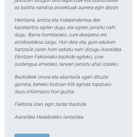
jasotzen ditugun diru-laguntzak eta publizitatea
ez baitira nahikoa proiektuak aurrera egin dezan.
Herritarra, anitza eta independentea den
kazetaritza egiten dugu, eta egiten jarraitu nahi
dugu. Baina horretarako, zure ekarpena ere
ezinbestekoa zaigu. Hori dela eta, gure edukien
hartzaile zaren horri eskatu nahi dizugu Aiaraldea
Ekintzen Faktoriako bazkide egiteko, zure
sustengua emateko, lanean jarraitu ahal izateko.
Bazkideek onura eta abantaila ugari dituzte
gainera, beheko botoian klik eginda topatuko
duzu informazio hori guztia.
Faktoria izan, egin zaitez bazkide.
Aiaraldea Hedabideko lantaldea.