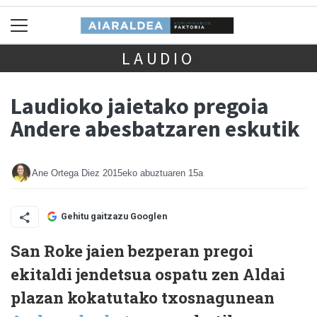
LAUDIO
Laudioko jaietako pregoia
Andere abesbatzaren eskutik
Ane Ortega Diez
2015eko abuztuaren 15a
Gehitu gaitzazu Googlen
San Roke jaien bezperan pregoi
ekitaldi jendetsua ospatu zen Aldai
plazan kokatutako txosnagunean