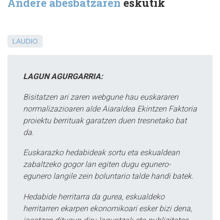
Andere abesbatzaren
eskutik
LAUDIO
LAGUN AGURGARRIA:
Bisitatzen ari zaren webgune hau euskararen
normalizazioaren alde Aiaraldea Ekintzen Faktoria
proiektu berrituak garatzen duen tresnetako bat
da.
Euskarazko hedabideak sortu eta eskualdean
zabaltzeko gogor lan egiten dugu egunero-
egunero langile zein boluntario talde handi batek.
Hedabide herritarra da gurea, eskualdeko
herritarren ekarpen ekonomikoari esker bizi dena,