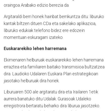
oraingoa Arabako edizio berezia da.
Argitaraldi berri honek hainbat berrikuntza ditu: liburuko
kantak biltzen dituen CDa eta sakelako aplikazioa,
liburuko edukiak telefono bidez ere edozein
momentuan eskuragarri izateko.
Euskararekiko lehen harremana
Ekimenaren helburuak euskararekiko lehen harremana
erraztea eta familiaren baitako transmisioa bultzatzea
dira. Laudioko Udalaren Euskara Plan estrategikoan
jasotako helburuak dira horiek.
Liburuaren 500 ale argitaratu dira eta Irailaren 1etik
aurrera banatuko ditu Udalak. Gurasoak Udaleko
erregistrora bertaratu beharko dira liburua jasotzeko.