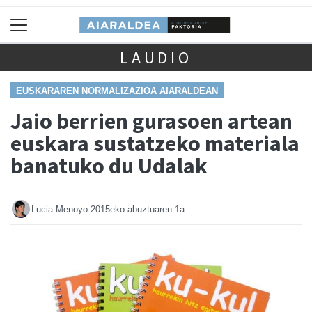
LAUDIO
EUSKARAREN NORMALIZAZIOA AIARALDEAN
Jaio berrien gurasoen artean
euskara sustatzeko materiala
banatuko du Udalak
Lucia Menoyo
2015eko abuztuaren 1a