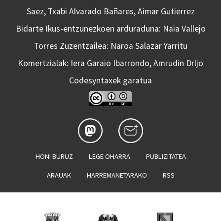
Saez, Txabi Alvarado Bañares, Aimar Gutierrez
Bidarte Ikus-entzunezkoen arduraduna: Naia Vallejo
Torres Zuzentzailea: Naroa Salazar Yarritu
Komertzialak: Iera Garaio Ibarrondo, Amrudin Drljo
Codesyntaxek garatua
HONI BURUZ
LEGE OHARRA
PUBLIZITATEA
ARAUAK
HARREMANETARAKO
RSS