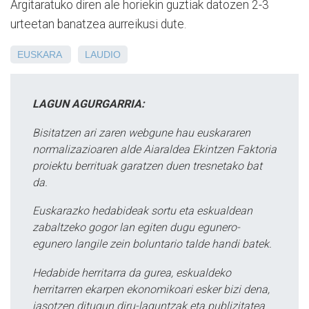
Argitaratuko diren ale horiekin guztiak datozen 2-3
urteetan banatzea aurreikusi dute.
EUSKARA
LAUDIO
LAGUN AGURGARRIA:
Bisitatzen ari zaren webgune hau euskararen
normalizazioaren alde Aiaraldea Ekintzen Faktoria
proiektu berrituak garatzen duen tresnetako bat
da.
Euskarazko hedabideak sortu eta eskualdean
zabaltzeko gogor lan egiten dugu egunero-
egunero langile zein boluntario talde handi batek.
Hedabide herritarra da gurea, eskualdeko
herritarren ekarpen ekonomikoari esker bizi dena,
jasotzen ditugun diru-laguntzak eta publizitatea