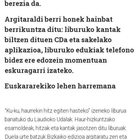
berezia da.
Argitaraldi berri honek hainbat
berrikuntza ditu: liburuko kantak
biltzen dituen CDa eta sakelako
aplikazioa, liburuko edukiak telefono
bidez ere edozein momentuan
eskuragarri izateko.
Euskararekiko lehen harremana
“Ku-ku, haurrekin hitz egiten hasteko” izeneko liburua
banatuko du Laudioko Udalak. Haur-hizkuntzako
esamoldeak, hitzak eta kantak jasotzen ditu liburuak.
Duela urte batzuk Bizkaiko edizioa argitaratu zen eta