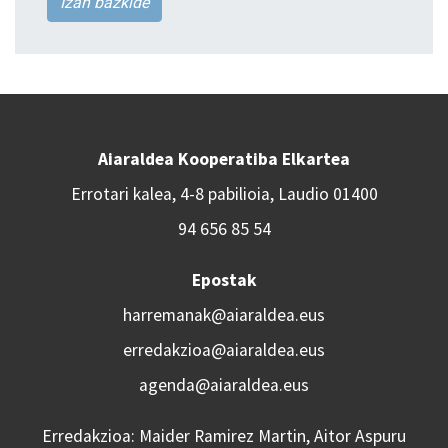
Izan bazkide
Aiaraldea Kooperatiba Elkartea
Errotari kalea, 4-8 pabilioia, Laudio 01400
94 656 85 54
Epostak
harremanak@aiaraldea.eus
erredakzioa@aiaraldea.eus
agenda@aiaraldea.eus
Erredakzioa: Maider Ramirez Martin, Aitor Aspuru