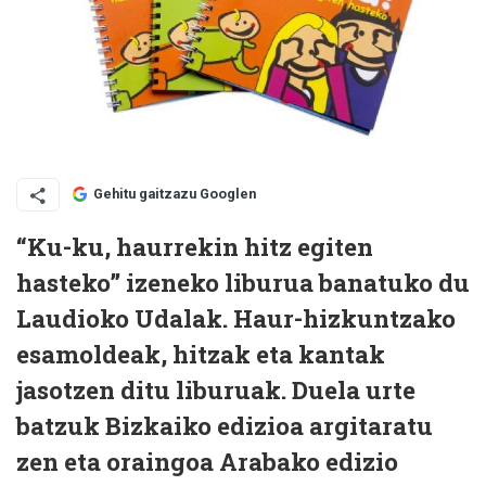
Gehitu gaitzazu Googlen
“Ku-ku, haurrekin hitz egiten
hasteko” izeneko liburua banatuko du
Laudioko Udalak. Haur-hizkuntzako
esamoldeak, hitzak eta kantak
jasotzen ditu liburuak. Duela urte
batzuk Bizkaiko edizioa argitaratu
zen eta oraingoa Arabako edizio