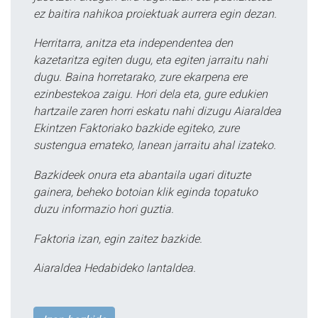
ez baitira nahikoa proiektuak aurrera egin dezan.
Herritarra, anitza eta independentea den
kazetaritza egiten dugu, eta egiten jarraitu nahi
dugu. Baina horretarako, zure ekarpena ere
ezinbestekoa zaigu. Hori dela eta, gure edukien
hartzaile zaren horri eskatu nahi dizugu Aiaraldea
Ekintzen Faktoriako bazkide egiteko, zure
sustengua emateko, lanean jarraitu ahal izateko.
Bazkideek onura eta abantaila ugari dituzte
gainera, beheko botoian klik eginda topatuko
duzu informazio hori guztia.
Faktoria izan, egin zaitez bazkide.
Aiaraldea Hedabideko lantaldea.