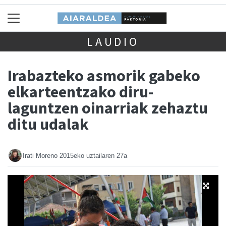
LAUDIO
Irabazteko asmorik gabeko
elkarteentzako diru-
laguntzen oinarriak zehaztu
ditu udalak
Irati Moreno
2015eko uztailaren 27a