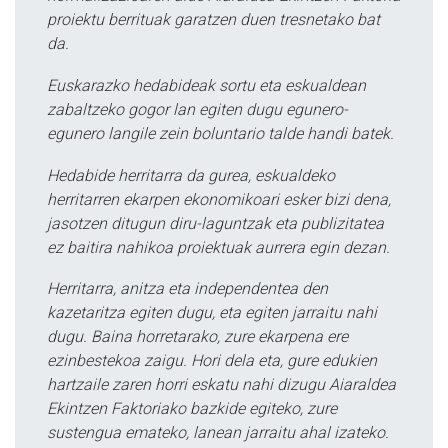
proiektu berrituak garatzen duen tresnetako bat
da.
Euskarazko hedabideak sortu eta eskualdean
zabaltzeko gogor lan egiten dugu egunero-
egunero langile zein boluntario talde handi batek.
Hedabide herritarra da gurea, eskualdeko
herritarren ekarpen ekonomikoari esker bizi dena,
jasotzen ditugun diru-laguntzak eta publizitatea
ez baitira nahikoa proiektuak aurrera egin dezan.
Herritarra, anitza eta independentea den
kazetaritza egiten dugu, eta egiten jarraitu nahi
dugu. Baina horretarako, zure ekarpena ere
ezinbestekoa zaigu. Hori dela eta, gure edukien
hartzaile zaren horri eskatu nahi dizugu Aiaraldea
Ekintzen Faktoriako bazkide egiteko, zure
sustengua emateko, lanean jarraitu ahal izateko.