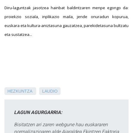
Diru-laguntzak jasotzea hainbat baldintzaren menpe egongo da:
proiekzio soziala, inplikazio maila, jende onuradun kopurua,
euskara eta kultura-aniztasuna gauzatzea, parekidetasuna bultzatu
eta sustatzea...
HEZKUNTZA
LAUDIO
LAGUN AGURGARRIA:
Bisitatzen ari zaren webgune hau euskararen
normalizazioaren alde Aiaraldea Ekintzen Faktoria