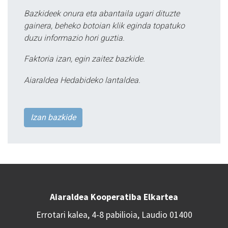
Bazkideek onura eta abantaila ugari dituzte
gainera, beheko botoian klik eginda topatuko
duzu informazio hori guztia.
Faktoria izan, egin zaitez bazkide.
Aiaraldea Hedabideko lantaldea.
Izan bazkide
Aiaraldea Kooperatiba Elkartea
Errotari kalea, 4-8 pabilioia, Laudio 01400