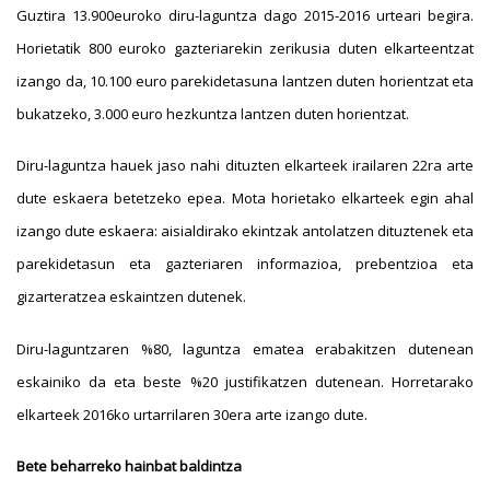
Guztira 13.900euroko diru-laguntza dago 2015-2016 urteari begira.
Horietatik 800 euroko gazteriarekin zerikusia duten elkarteentzat
izango da, 10.100 euro parekidetasuna lantzen duten horientzat eta
bukatzeko, 3.000 euro hezkuntza lantzen duten horientzat.
Diru-laguntza hauek jaso nahi dituzten elkarteek irailaren 22ra arte
dute eskaera betetzeko epea. Mota horietako elkarteek egin ahal
izango dute eskaera: aisialdirako ekintzak antolatzen dituztenek eta
parekidetasun eta gazteriaren informazioa, prebentzioa eta
gizarteratzea eskaintzen dutenek.
Diru-laguntzaren %80, laguntza ematea erabakitzen dutenean
eskainiko da eta beste %20 justifikatzen dutenean. Horretarako
elkarteek 2016ko urtarrilaren 30era arte izango dute.
Bete beharreko hainbat baldintza