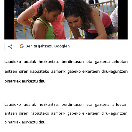
Gehitu gaitzazu Googlen
Laudioko udalak hezkuntza, berdintasun eta gazteria arloetan
aritzen diren irabazteko asmorik gabeko elkarteen diru-laguntzen
oinarriak aurkeztu ditu.
Laudioko udalak hezkuntza, berdintasun eta gazteria arloetan
aritzen diren irabazteko asmorik gabeko elkarteen diru-laguntzen
oinarriak aurkeztu ditu.