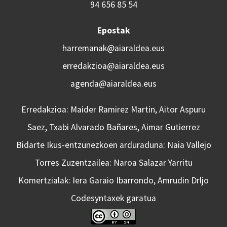
94 656 85 54
Epostak
harremanak@aiaraldea.eus
erredakzioa@aiaraldea.eus
agenda@aiaraldea.eus
Erredakzioa: Maider Ramirez Martin, Aitor Aspuru
Saez, Txabi Alvarado Bañares, Aimar Gutierrez
Bidarte Ikus-entzunezkoen arduraduna: Naia Vallejo
Torres Zuzentzailea: Naroa Salazar Yarritu
Komertzialak: Iera Garaio Ibarrondo, Amrudin Drljo
Codesyntaxek garatua