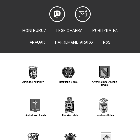
HONI BURUZ
LEGE OHARRA
PUBLIZITATEA
ARAUAK
HARREMANETARAKO
RSS