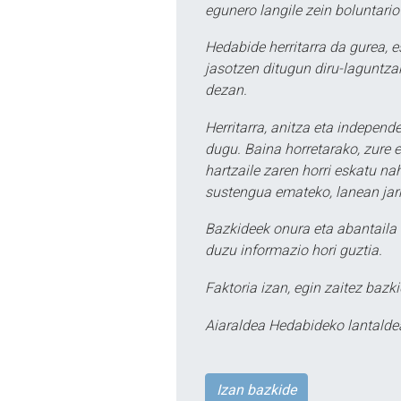
egunero langile zein boluntario
Hedabide herritarra da gurea, 
jasotzen ditugun diru-laguntzak
dezan.
Herritarra, anitza eta independe
dugu. Baina horretarako, zure e
hartzaile zaren horri eskatu na
sustengua emateko, lanean jarr
Bazkideek onura eta abantaila 
duzu informazio hori guztia.
Faktoria izan, egin zaitez bazki
Aiaraldea Hedabideko lantalde
Izan bazkide