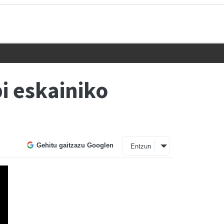
i eskainiko
Gehitu gaitzazu Googlen
Entzun