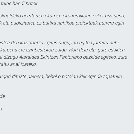
 talde handi batek.
eskualdeko herritarren ekarpen ekonomikoari esker bizi dena,
 eta publizitatea ez baitira nahikoa proiektuak aurrera egin
ntea den kazetaritza egiten dugu, eta egiten jarraitu nahi
karpena ere ezinbestekoa zaigu. Hori dela eta, gure edukien
hi dizugu Aiaraldea Ekintzen Faktoriako bazkide egiteko, zure
aitu ahal izateko.
ugari dituzte gainera, beheko botoian klik eginda topatuko
de.
a.