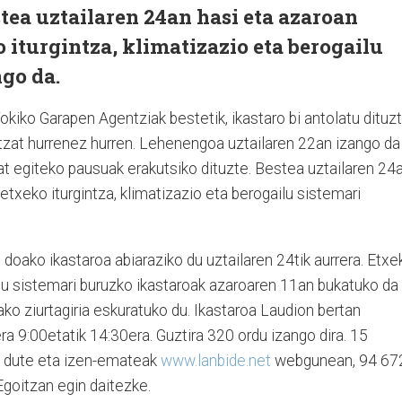
stea uztailaren 24an hasi eta azaroan
 iturgintza, klimatizazio eta berogailu
go da.
Tokiko Garapen Agentziak bestetik, ikastaro bi antolatu dituz
tzat hurrenez hurren. Lehenengoa uztailaren 22an izango da
bat egiteko pausuak erakutsiko dituzte. Bestea uztailaren 24
etxeko iturgintza, klimatizazio eta berogailu sistemari
oako ikastaroa abiaraziko du uztailaren 24tik aurrera. Etxe
ailu sistemari buruzko ikastaroak azaroaren 11an bukatuko da
ko ziurtagiria eskuratuko du. Ikastaroa Laudion bertan
a 9:00etatik 14:30era. Guztira 320 ordu izango dira. 15
go dute eta izen-emateak
www.lanbide.net
webgunean, 94 67
goitzan egin daitezke.