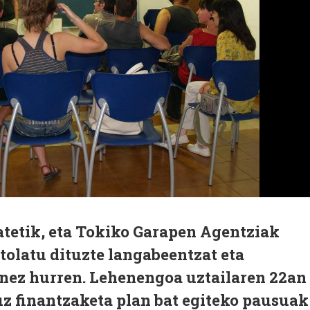
atetik, eta Tokiko Garapen Agentziak
ntolatu dituzte langabeentzat eta
enez hurren. Lehenengoa uztailaren 22an
uz finantzaketa plan bat egiteko pausuak