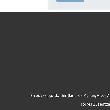
Erredakzioa: Maider Ramirez Martin, Aitor 
Torres Zuzentzai