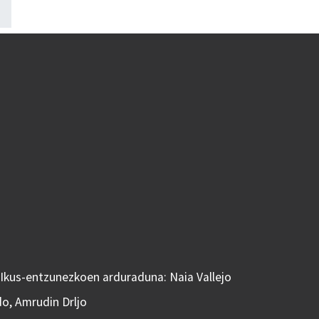
 Ikus-entzunezkoen arduraduna: Naia Vallejo
do, Amrudin Drljo