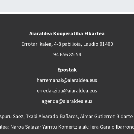
Aiaraldea Kooperatiba Elkartea
Errotari kalea, 4-8 pabilioia, Laudio 01400
94 656 85 54
Epostak
harremanak@aiaraldea.eus
erredakzioa@aiaraldea.eus
agenda@aiaraldea.eus
Aspuru Saez, Txabi Alvarado Bañares, Aimar Gutierrez Bidarte
lea: Naroa Salazar Yarritu Komertzialak: Iera Garaio Ibarron