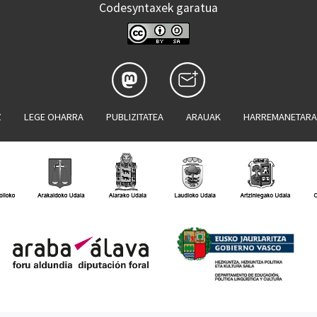
Codesyntaxek garatua
Z
LEGE OHARRA
PUBLIZITATEA
ARAUAK
HARREMANETAR