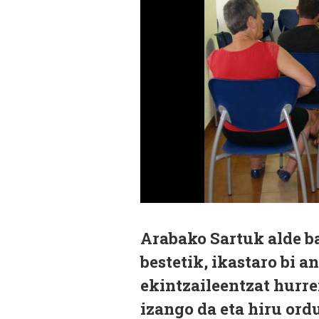
Arabako Sartuk alde b
bestetik, ikastaro bi a
ekintzaileentzat hurr
izango da eta hiru ord