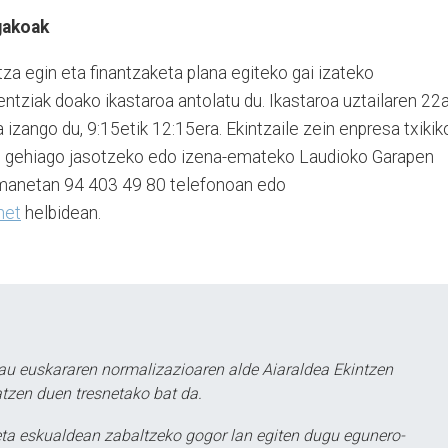
gakoak
za egin eta finantzaketa plana egiteko gai izateko
ntziak doako ikastaroa antolatu du. Ikastaroa uztailaren 22
 izango du, 9:15etik 12:15era. Ekintzaile zein enpresa txikik
o gehiago jasotzeko edo izena-emateko Laudioko Garapen
remanetan 94 403 49 80 telefonoan edo
net
helbidean.
au euskararen normalizazioaren alde Aiaraldea Ekintzen
atzen duen tresnetako bat da.
ta eskualdean zabaltzeko gogor lan egiten dugu egunero-