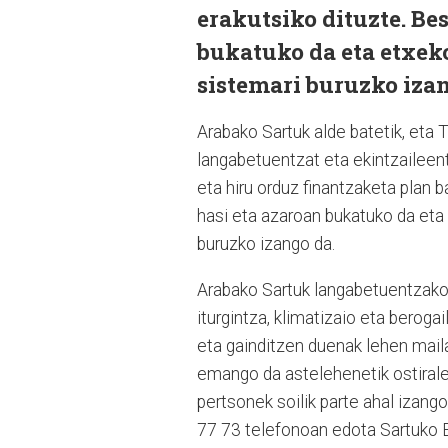
erakutsiko dituzte. Be
bukatuko da eta etxeko
sistemari buruzko izan
Arabako Sartuk alde batetik, eta 
langabetuentzat eta ekintzaileen
eta hiru orduz finantzaketa plan 
hasi eta azaroan bukatuko da eta 
buruzko izango da.
Arabako Sartuk langabetuentzako d
iturgintza, klimatizaio eta berog
eta gainditzen duenak lehen maila
emango da astelehenetik ostiraler
pertsonek soilik parte ahal izan
77 73 telefonoan edota Sartuko E