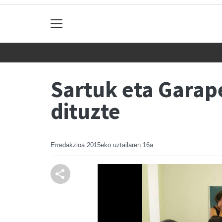
Sartuk eta Garape
dituzte
Erredakzioa
2015eko uztailaren 16a