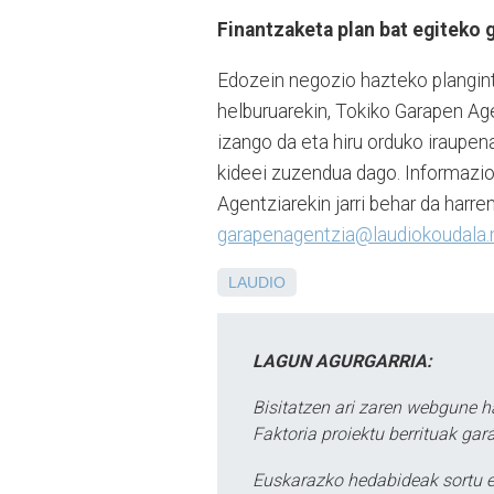
Finantzaketa plan bat egiteko 
Edozein negozio hazteko plangint
helburuarekin, Tokiko Garapen Age
izango da eta hiru orduko iraupena
kideei zuzendua dago. Informazi
Agentziarekin jarri behar da har
garapenagentzia@laudiokoudala.
LAUDIO
LAGUN AGURGARRIA:
Bisitatzen ari zaren webgune h
Faktoria proiektu berrituak gar
Euskarazko hedabideak sortu e