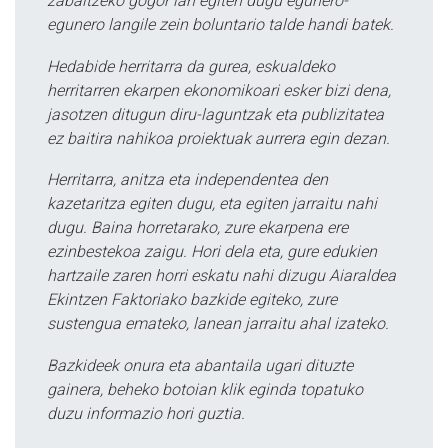
zabaltzeko gogor lan egiten dugu egunero-
egunero langile zein boluntario talde handi batek.
Hedabide herritarra da gurea, eskualdeko
herritarren ekarpen ekonomikoari esker bizi dena,
jasotzen ditugun diru-laguntzak eta publizitatea
ez baitira nahikoa proiektuak aurrera egin dezan.
Herritarra, anitza eta independentea den
kazetaritza egiten dugu, eta egiten jarraitu nahi
dugu. Baina horretarako, zure ekarpena ere
ezinbestekoa zaigu. Hori dela eta, gure edukien
hartzaile zaren horri eskatu nahi dizugu Aiaraldea
Ekintzen Faktoriako bazkide egiteko, zure
sustengua emateko, lanean jarraitu ahal izateko.
Bazkideek onura eta abantaila ugari dituzte
gainera, beheko botoian klik eginda topatuko
duzu informazio hori guztia.