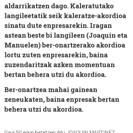
aldarrikatzen dago. Kaleratutako
langileetatik seik kaleratze-akordioa
sinatu dute enpresarekin. Iragan
astean beste bi langileen (Joaquin eta
Manuelen) ber-onartzerako akordioa
lortu zuten enpresarekin, baina
zuzendaritzak azken momentuan
bertan behera utzi du akordioa.
Ber-onartzea mahai gainean
zeneukaten, baina enpresak bertan
behera utzi du akordioa.
Gaur 50 egun betetzen ditu JOAQUIN MARTINEZ