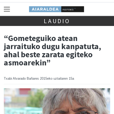
LAUDIO
“Gometeguiko atean
jarraituko dugu kanpatuta,
ahal beste zarata egiteko
asmoarekin”
Txabi Alvarado Bañares
2015eko uztailaren 15a