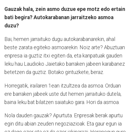
Gauzak hala, zein asmo duzue epe motz edo ertain
bati begira? Autokarabanan jarraitzeko asmoa
duzu?
Bai, hemen jarraituko dugu autokarabanarekin, ahal
beste zarata egiteko asmoarekin. Noiz arte? Abuztuan
enpresa ia guztiz itxi egiten da, eta kanpatuak gauden
leku hau Laudioko Jaietako barraken jabeen karabanez
betetzen da guztiz. Botako gintuzkete, beraz.
Horregatik, irailaren 1ean itzultzea da asmoa. Orduan
ere barraken jabeek uste dut hemen jarraituko dutela,
baina leku bat bilatzen saiatuko gara. Hori da asmoa.
Nola dauden gauzak? Apurtuta. Enpresak berak apurtu
egin ditu abian zeuden negoziazioak. Eta gaur egun ia