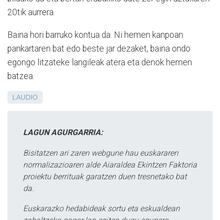
20tik aurrera.
Baina hori barruko kontua da. Ni hemen kanpoan
pankartaren bat edo beste jar dezaket, baina ondo
egongo litzateke langileak atera eta denok hemen
batzea.
LAUDIO
LAGUN AGURGARRIA:
Bisitatzen ari zaren webgune hau euskararen
normalizazioaren alde Aiaraldea Ekintzen Faktoria
proiektu berrituak garatzen duen tresnetako bat
da.
Euskarazko hedabideak sortu eta eskualdean