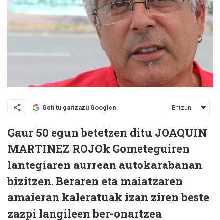
Entzun
Gehitu gaitzazu Googlen
Gaur 50 egun betetzen ditu JOAQUIN
MARTINEZ ROJOk Gometeguiren
lantegiaren aurrean autokarabanan
bizitzen. Beraren eta maiatzaren
amaieran kaleratuak izan ziren beste
zazpi langileen ber-onartzea