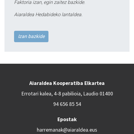
Faktoria izan, egin zaitez bazkide.
Aiaraldea Hedabideko lantaldea.
Izan bazkide
Aiaraldea Kooperatiba Elkartea
Errotari kalea, 4-8 pabilioia, Laudio 01400
94 656 85 54
Epostak
harremanak@aiaraldea.eus