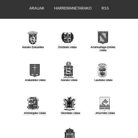
ARAUAK
HARREMANETARAKO
RSS