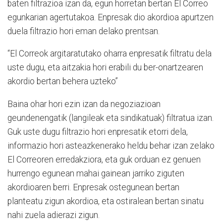
baten filtrazioa izan da, egun horretan bertan El Correo
egunkarian agertutakoa. Enpresak dio akordioa apurtzen
duela filtrazio hori eman delako prentsan.
“El Correok argitaratutako oharra enpresatik filtratu dela
uste dugu, eta aitzakia hori erabili du ber-onartzearen
akordio bertan behera uzteko”
Baina ohar hori ezin izan da negoziazioan
geundenengatik (langileak eta sindikatuak) filtratua izan.
Guk uste dugu filtrazio hori enpresatik etorri dela,
informazio hori asteazkenerako heldu behar izan zelako
El Correoren erredakziora, eta guk orduan ez genuen
hurrengo egunean mahai gainean jarriko ziguten
akordioaren berri. Enpresak ostegunean bertan
planteatu zigun akordioa, eta ostiralean bertan sinatu
nahi zuela adierazi zigun.