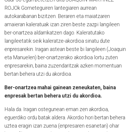
ROJOk Gometeguiren lantegiaren aurrean
autokarabanan bizitzen. Beraren eta maiatzaren
amaieran kaleratuak izan ziren beste zazpi langileen
ber-onartzea aldarrikatzen dago. Kaleratutako
langileetatik seik kaleratze-akordioa sinatu dute
enpresarekin. Iragan astean beste bi langileen (Joaquin
eta Manuelen) ber-onartzerako akordioa lortu zuten
enpresarekin, baina zuzendaritzak azken momentuan
bertan behera utzi du akordioa.
Ber-onartzea mahai gainean zeneukaten, baina
enpresak bertan behera utzi du akordioa.
Hala da. Iragan ostegunean eman zen akordioa,
eguerdiko ordu batak aldera. Akordio hori bertan behera
uztea eragin izan zuena (enpresaren esanetan) ohar