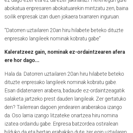
ez dago ezer eta ez da ezer jakinarazi. Herenegun gure
abokatua enpresaren abokatuarekin mintzatu zen, baina
soilik enpresak izan duen jokaera txarraren inguruan.
“Datorren uztailaren 20an hiru hilabete beteko dituzte
enpresako langileek nominak kobratu gabe”
Kaleratzeez gain, nominak ez-ordaintzearen afera
ere hor dago...
Hala da. Datorren uztailaren 20an hiru hilabete beteko
dituzte enpresako langileek nominak kobratu gabe.
Esan didatenaren arabera, badaude ez-ordaintzeagatik
salaketa jartzeko prest dauden langileak. Zer gertatuko
den? Tailerrean dagoen jendearen araberakoa izango
da. Oso larria izango litzateke onartzea hiru nomina
izatea ordaindu gabe. Enpresa batzordea ostiralean
bilduko da eta bertan erabakiko dute zer egin uztailaren