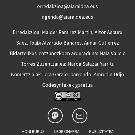
erredakzioa@aiaraldea.eus
agenda@aiaraldea.eus
Erredakzioa: Maider Ramirez Martin, Aitor Aspuru
Saez, Txabi Alvarado Bañares, Aimar Gutierrez
Bidarte Ikus-entzunezkoen arduraduna: Naia Vallejo
Torres Zuzentzailea: Naroa Salazar Yarritu
Komertzialak: Iera Garaio Ibarrondo, Amrudin Drljo
Codesyntaxek garatua
HONI BURUZ
LEGE OHARRA
PUBLIZITATEA