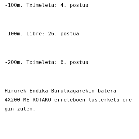
-100m. Tximeleta: 4. postua
-100m. Libre: 26. postua
-200m. Tximeleta: 6. postua
Hirurek Endika Burutxagarekin batera
4X200 METROTAKO erreleboen lasterketa ere
gin zuten.