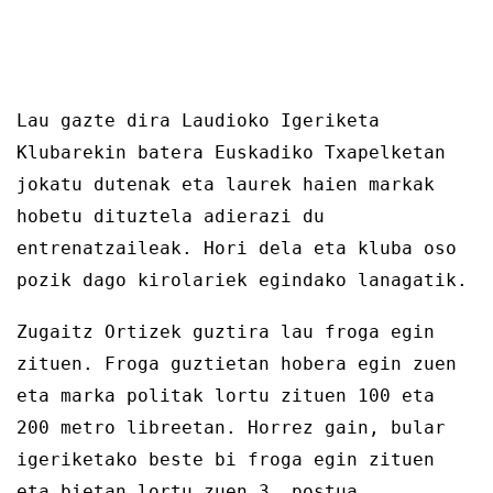
Lau gazte dira Laudioko Igeriketa
Klubarekin batera Euskadiko Txapelketan
jokatu dutenak eta laurek haien markak
hobetu dituztela adierazi du
entrenatzaileak. Hori dela eta kluba oso
pozik dago kirolariek egindako lanagatik.
Zugaitz Ortizek guztira lau froga egin
zituen. Froga guztietan hobera egin zuen
eta marka politak lortu zituen 100 eta
200 metro libreetan. Horrez gain, bular
igeriketako beste bi froga egin zituen
eta bietan lortu zuen 3. postua.