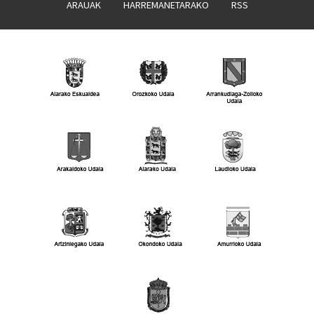
ARAUAK
HARREMANETARAKO
RSS