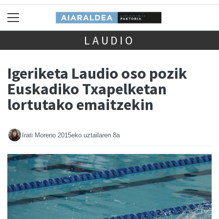
LAUDIO
Igeriketa Laudio oso pozik
Euskadiko Txapelketan
lortutako emaitzekin
Irati Moreno
2015eko uztailaren 8a