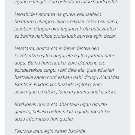
egunero langile zein boluntario talde handi batek.
Hedabide herritarra da gurea, eskualdeko
herritarren ekarpen ekonomikoari esker bizi dena,
jasotzen ditugun diru-laguntzak eta publizitatea
ez baitira nahikoa proiektuak aurrera egin dezan.
Herritarra, anitza eta independentea den
kazetaritza egiten dugu, eta egiten jarraitu nahi
dugu. Baina horretarako, zure ekarpena ere
ezinbestekoa zaigu. Hori dela eta, gure edukien
hartzaile zaren horri eskatu nahi dizugu Aiaraldea
Ekintzen Faktoriako bazkide egiteko, zure
sustengua emateko, lanean jarraitu ahal izateko.
Bazkideek onura eta abantaila ugari dituzte
gainera, beheko botoian klik eginda topatuko
duzu informazio hori guztia.
Faktoria izan, egin zaitez bazkide.