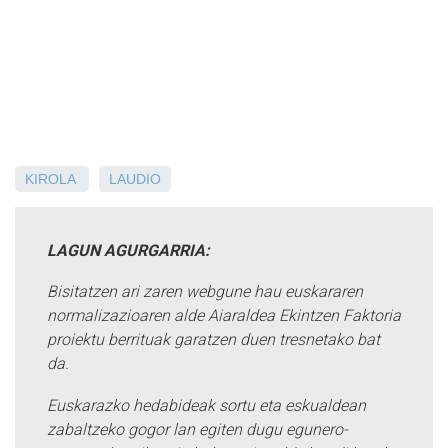
KIROLA
LAUDIO
LAGUN AGURGARRIA:
Bisitatzen ari zaren webgune hau euskararen
normalizazioaren alde Aiaraldea Ekintzen Faktoria
proiektu berrituak garatzen duen tresnetako bat
da.
Euskarazko hedabideak sortu eta eskualdean
zabaltzeko gogor lan egiten dugu egunero-