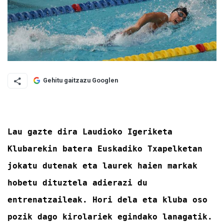
Gehitu gaitzazu Googlen
Lau gazte dira Laudioko Igeriketa
Klubarekin batera Euskadiko Txapelketan
jokatu dutenak eta laurek haien markak
hobetu dituztela adierazi du
entrenatzaileak. Hori dela eta kluba oso
pozik dago kirolariek egindako lanagatik.