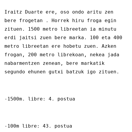
Iraitz Duarte ere, oso ondo aritu zen
bere frogetan . Horrek hiru froga egin
zituen. 1500 metro libreetan ia minutu
erdi jaitsi zuen bere marka. 100 eta 400
metro libreetan ere hobetu zuen. Azken
frogan, 200 metro librekoan, nekea jada
nabarmentzen zenean, bere markatik
segundo ehunen gutxi batzuk igo zituen.
-1500m. libre: 4. postua
-100m libre: 43. postua