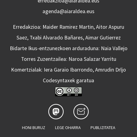
erredakzioa@aiaraldea.eus
agenda@aiaraldea.eus
Erredakzioa: Maider Ramirez Martin, Aitor Aspuru
Saez, Txabi Alvarado Bañares, Aimar Gutierrez
Bidarte Ikus-entzunezkoen arduraduna: Naia Vallejo
Torres Zuzentzailea: Naroa Salazar Yarritu
Komertzialak: Iera Garaio Ibarrondo, Amrudin Drljo
Codesyntaxek garatua
HONI BURUZ
LEGE OHARRA
PUBLIZITATEA