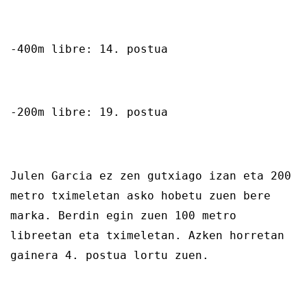
-400m libre: 14. postua
-200m libre: 19. postua
Julen Garcia ez zen gutxiago izan eta 200
metro tximeletan asko hobetu zuen bere
marka. Berdin egin zuen 100 metro
libreetan eta tximeletan. Azken horretan
gainera 4. postua lortu zuen.