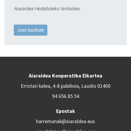
Aiaraldea Hedabideko lantaldea.
Izan bazkide
Aiaraldea Kooperatiba Elkartea
Errotari kalea, 4-8 pabilioia, Laudio 01400
94 656 85 54
Epostak
harremanak@aiaraldea.eus