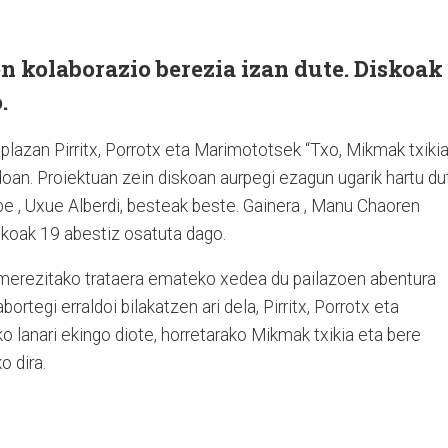
 kolaborazio berezia izan dute. Diskoak
.
plazan Pirritx, Porrotx eta Marimototsek “Txo, Mikmak txikia
doan. Proiektuan zein diskoan aurpegi ezagun ugarik hartu du
be , Uxue Alberdi, besteak beste. Gainera , Manu Chaoren
skoak 19 abestiz osatuta dago.
 merezitako trataera emateko xedea du pailazoen abentura
ortegi erraldoi bilakatzen ari dela, Pirritx, Porrotx eta
lanari ekingo diote, horretarako Mikmak txikia eta bere
o dira.