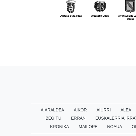
AIARALDEA
AIKOR
AIURRI
ALEA
BEGITU
ERRAN
EUSKALERRIA IRRA
KRONIKA
MAILOPE
NOAUA
O