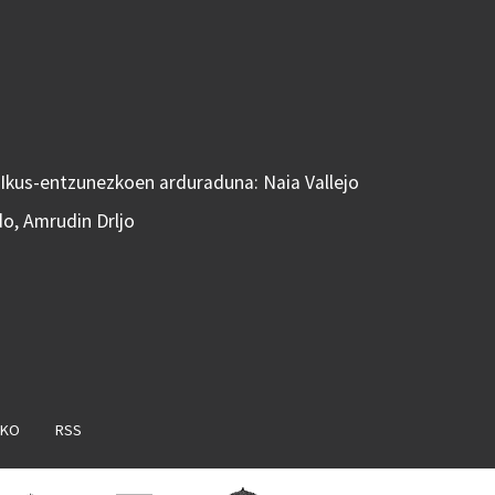
 Ikus-entzunezkoen arduraduna: Naia Vallejo
do, Amrudin Drljo
AKO
RSS