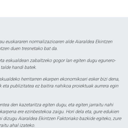
au euskararen normalizazioaren alde Aiaraldea Ekintzen
atzen duen tresnetako bat da.
ta eskualdean zabaltzeko gogor lan egiten dugu egunero-
 talde handi batek.
eskualdeko herritarren ekarpen ekonomikoari esker bizi dena,
 eta publizitatea ez baitira nahikoa proiektuak aurrera egin
ntea den kazetaritza egiten dugu, eta egiten jarraitu nahi
karpena ere ezinbestekoa zaigu. Hori dela eta, gure edukien
hi dizugu Aiaraldea Ekintzen Faktoriako bazkide egiteko, zure
aitu ahal izateko.