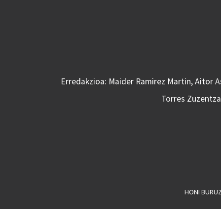
Erredakzioa: Maider Ramirez Martin, Aitor 
Torres Zuzentzai
HONI BURU