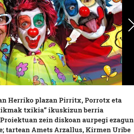
an Herriko plazan Pirritx, Porrotx eta
kmak txikia” ikuskizun berria
 Proiektuan zein diskoan aurpegi ezagun
e; tartean Amets Arzallus, Kirmen Uribe