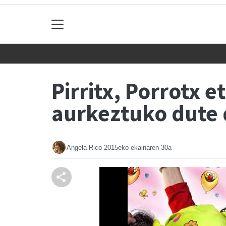
Pirritx, Porrotx 
aurkeztuko dute
Angela Rico
2015eko ekainaren 30a