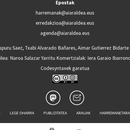
Epostak
harremanak@aiaraldea.eus
erredakzioa@aiaraldea.eus
agenda@aiaraldea.eus
Aspuru Saez, Txabi Alvarado Bañares, Aimar Gutierrez Bidarte
lea: Naroa Salazar Yarritu Komertzialak: Iera Garaio Ibarron
Codesyntaxek garatua
Z
LEGE OHARRA
PUBLIZITATEA
ARAUAK
HARREMANETAR