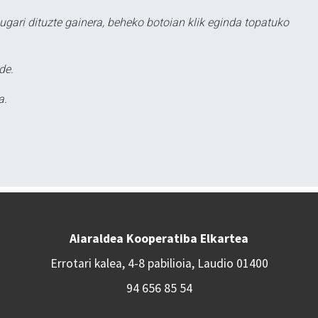
ugari dituzte gainera, beheko botoian klik eginda topatuko
de.
a.
Aiaraldea Kooperatiba Elkartea
Errotari kalea, 4-8 pabilioia, Laudio 01400
94 656 85 54