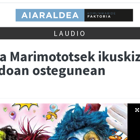
LAUDIO
eta Marimototsek ikuski
 doan ostegunean