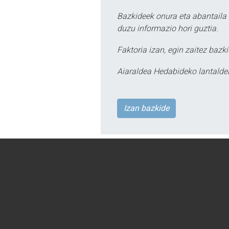
Bazkideek onura eta abantaila 
duzu informazio hori guztia.
Faktoria izan, egin zaitez bazki
Aiaraldea Hedabideko lantalde
Izan bazkide