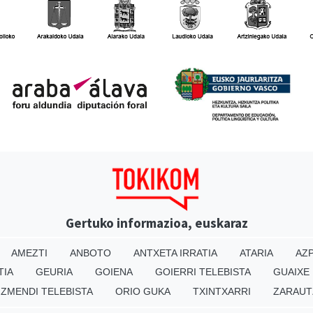
Gertuko informazioa, euskaraz
AMEZTI
ANBOTO
ANTXETA IRRATIA
ATARIA
AZP
TIA
GEURIA
GOIENA
GOIERRI TELEBISTA
GUAIXE
IZMENDI TELEBISTA
ORIO GUKA
TXINTXARRI
ZARAUT