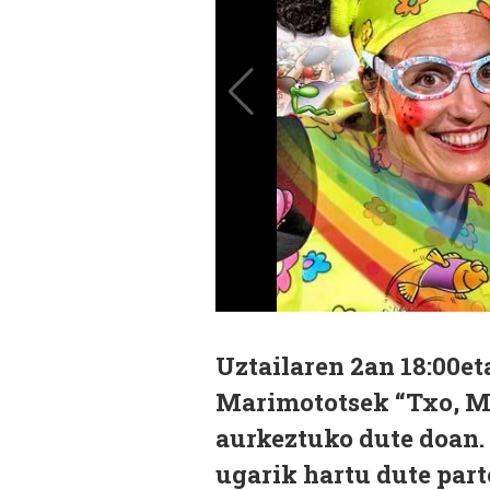
Uztailaren 2an 18:00et
Marimototsek “Txo, Mi
aurkeztuko dute doan.
ugarik hartu dute part