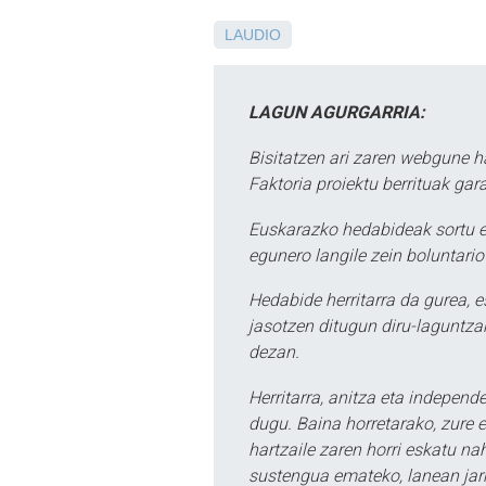
LAUDIO
LAGUN AGURGARRIA:
Bisitatzen ari zaren webgune h
Faktoria proiektu berrituak gar
Euskarazko hedabideak sortu e
egunero langile zein boluntario
Hedabide herritarra da gurea, 
jasotzen ditugun diru-laguntzak
dezan.
Herritarra, anitza eta independe
dugu. Baina horretarako, zure e
hartzaile zaren horri eskatu na
sustengua emateko, lanean jarr