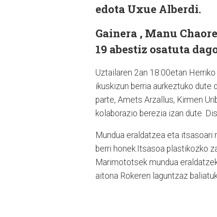
edota Uxue Alberdi.
Gainera , Manu Chaoren
19 abestiz osatuta dago
Uztailaren 2an 18:00etan Herriko 
ikuskizun berria aurkeztuko dute 
parte, Amets Arzallus, Kirmen Uri
kolaborazio berezia izan dute. Di
Mundua eraldatzea eta itsasoari
berri honek.Itsasoa plastikozko zab
Marimototsek mundua eraldatzeko 
aitona Rokeren laguntzaz baliatuk