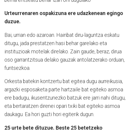
Urteurrenaren ospakizuna ere udazkenean egingo
duzue.
Bai, urrian edo azaroan. Hainbat diru-laguntza eskatu
ditugu, jada prestatzen hasi behar garelako eta
instituzioak motelak direlako. Zain gaude, beraz; dirua
oso garrantzitsua delako gauzak antolatzerako orduan,
funtsezkoa.
Orkesta batekin kontzertu bat egitea dugu aurreikusia,
argazki esposaketa parte hartzaile bat egiteko asmoa
ere badugu, ikusentzunezko batzuk ere jarri nahi ditugu,
eta bertaratzen direnei opari txiki bat egiteko asmoa
daukagu. Ea hori guzti hori egiterik dugun.
25 urte bete dituzue. Beste 25 betetzeko