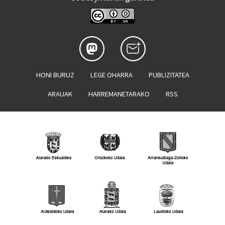
HONI BURUZ
LEGE OHARRA
PUBLIZITATEA
ARAUAK
HARREMANETARAKO
RSS