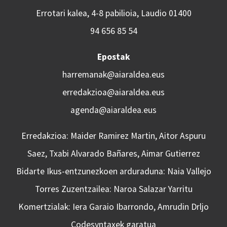
Errotari kalea, 4-8 pabilioia, Laudio 01400
94 656 85 54
Epostak
harremanak@aiaraldea.eus
erredakzioa@aiaraldea.eus
agenda@aiaraldea.eus
Erredakzioa: Maider Ramirez Martin, Aitor Aspuru
Saez, Txabi Alvarado Bañares, Aimar Gutierrez
Bidarte Ikus-entzunezkoen arduraduna: Naia Vallejo
Torres Zuzentzailea: Naroa Salazar Yarritu
Komertzialak: Iera Garaio Ibarrondo, Amrudin Drljo
Codesyntaxek garatua