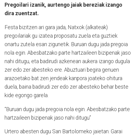
Pregoilari izanik, aurtengo jaiak bereziak izango
dira zuentzat.
Festa bizitzen ari gara jada, Natxok (alkateak)
pregoilariak gu izatea proposatu zuela eta guztiek
onartu zutela esan zigunetik. Buruan dugu jada pregoia
nola egin. Abesbatzako parte hartzaileen bizipenak jaso
nahi ditugu, eta badirudi azkenean aukera izango dugula
zer edo zer abesteko ere. Abuztuari begira genuen
arazoetako bat zen jendeak kanpora joateko ohitura
duela, baina badirudi zer edo zer abesteko behar beste
kide egongo garela.
“Buruan dugu jada pregoia nola egin. Abesbatzako parte
hartzaileen bizipenak jaso nahi ditugu”
Urtero abesten dugu San Bartolomeko jaietan. Garai