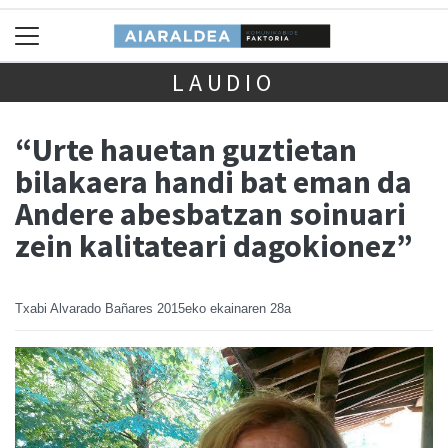
LAUDIO
“Urte hauetan guztietan
bilakaera handi bat eman da
Andere abesbatzan soinuari
zein kalitateari dagokionez”
Txabi Alvarado Bañares
2015eko ekainaren 28a