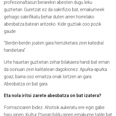
profesionaltasun berarekin abesten dugu leku
guztietan. Guretzat ez da sakrifizio bat, emakumeek
gehiago sakrifikatu behar duten arren horrelako
abesbatza batean aritzeko. Kide guztiak oso pozik
gaude.
“Berdin-berdin joaten gara herrizketara zein katedral
handietara”
Urte hauetan guztietan zehar bilakaera handi bat eman
da soinuari zein kalitateari dagokionez. Apurka-apurka
goaz, baina oso emaitza onak lortzen ari gara.
Abesbatza on bat gara.
Eta nola iritsi zarete abesbatza on bat izatera?
Formazioaren bidez. Ahotsik aukeratu ere egin gabe
hasi ginen, Kultur Etxean bildu ginen emakume talde bat