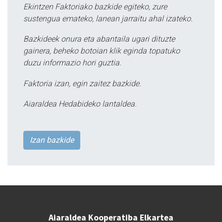
Ekintzen Faktoriako bazkide egiteko, zure
sustengua emateko, lanean jarraitu ahal izateko.
Bazkideek onura eta abantaila ugari dituzte
gainera, beheko botoian klik eginda topatuko
duzu informazio hori guztia.
Faktoria izan, egin zaitez bazkide.
Aiaraldea Hedabideko lantaldea.
Izan bazkide
Aiaraldea Kooperatiba Elkartea