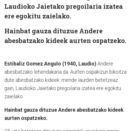
Laudioko Jaietako pregoilaria izatea
ere egokitu zaielako.
Hainbat gauza dituzue Andere
abesbatzako kideek aurten ospatzeko.
Estibaliz Gomez Angulo (1940, Laudio)
Andere
abesbatzako lehendakaria da. Aurten ospakizun bikoitza
dute abesbatzako kideek: mende laurden betetzeaz
gain, Laudioko Jaietako pregoilaria izatea ere egokitu
zaielako.
Hainbat gauza dituzue Andere abesbatzako kideek
aurten ospatzeko.