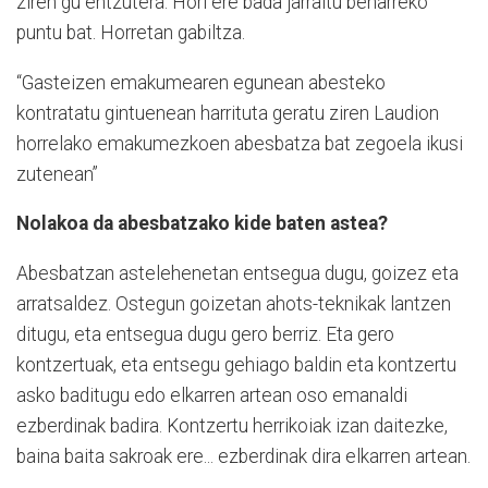
ziren gu entzutera. Hori ere bada jarraitu beharreko
puntu bat. Horretan gabiltza.
“Gasteizen emakumearen egunean abesteko
kontratatu gintuenean harrituta geratu ziren Laudion
horrelako emakumezkoen abesbatza bat zegoela ikusi
zutenean”
Nolakoa da abesbatzako kide baten astea?
Abesbatzan astelehenetan entsegua dugu, goizez eta
arratsaldez. Ostegun goizetan ahots-teknikak lantzen
ditugu, eta entsegua dugu gero berriz. Eta gero
kontzertuak, eta entsegu gehiago baldin eta kontzertu
asko baditugu edo elkarren artean oso emanaldi
ezberdinak badira. Kontzertu herrikoiak izan daitezke,
baina baita sakroak ere... ezberdinak dira elkarren artean.