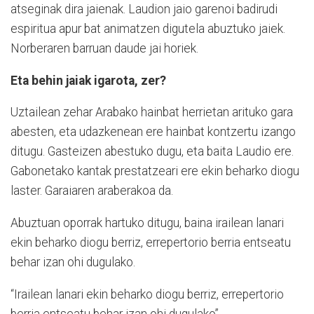
atseginak dira jaienak. Laudion jaio garenoi badirudi
espiritua apur bat animatzen digutela abuztuko jaiek.
Norberaren barruan daude jai horiek.
Eta behin jaiak igarota, zer?
Uztailean zehar Arabako hainbat herrietan arituko gara
abesten, eta udazkenean ere hainbat kontzertu izango
ditugu. Gasteizen abestuko dugu, eta baita Laudio ere.
Gabonetako kantak prestatzeari ere ekin beharko diogu
laster. Garaiaren araberakoa da.
Abuztuan oporrak hartuko ditugu, baina irailean lanari
ekin beharko diogu berriz, errepertorio berria entseatu
behar izan ohi dugulako.
“Irailean lanari ekin beharko diogu berriz, errepertorio
berria entseatu behar izan ohi dugulako”