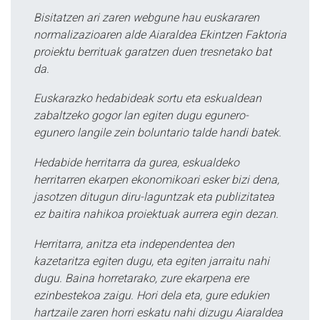
Bisitatzen ari zaren webgune hau euskararen
normalizazioaren alde Aiaraldea Ekintzen Faktoria
proiektu berrituak garatzen duen tresnetako bat
da.
Euskarazko hedabideak sortu eta eskualdean
zabaltzeko gogor lan egiten dugu egunero-
egunero langile zein boluntario talde handi batek.
Hedabide herritarra da gurea, eskualdeko
herritarren ekarpen ekonomikoari esker bizi dena,
jasotzen ditugun diru-laguntzak eta publizitatea
ez baitira nahikoa proiektuak aurrera egin dezan.
Herritarra, anitza eta independentea den
kazetaritza egiten dugu, eta egiten jarraitu nahi
dugu. Baina horretarako, zure ekarpena ere
ezinbestekoa zaigu. Hori dela eta, gure edukien
hartzaile zaren horri eskatu nahi dizugu Aiaraldea