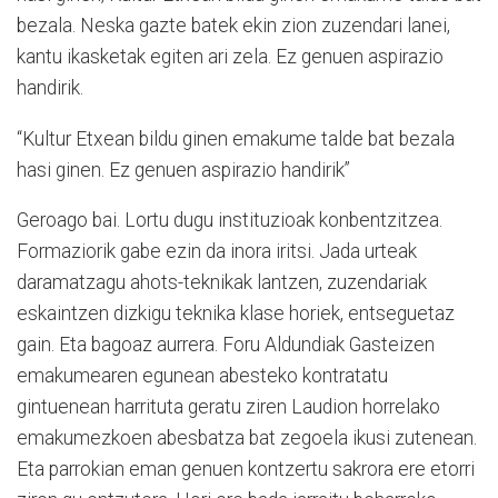
bezala. Neska gazte batek ekin zion zuzendari lanei,
kantu ikasketak egiten ari zela. Ez genuen aspirazio
handirik.
“Kultur Etxean bildu ginen emakume talde bat bezala
hasi ginen. Ez genuen aspirazio handirik”
Geroago bai. Lortu dugu instituzioak konbentzitzea.
Formaziorik gabe ezin da inora iritsi. Jada urteak
daramatzagu ahots-teknikak lantzen, zuzendariak
eskaintzen dizkigu teknika klase horiek, entseguetaz
gain. Eta bagoaz aurrera. Foru Aldundiak Gasteizen
emakumearen egunean abesteko kontratatu
gintuenean harrituta geratu ziren Laudion horrelako
emakumezkoen abesbatza bat zegoela ikusi zutenean.
Eta parrokian eman genuen kontzertu sakrora ere etorri