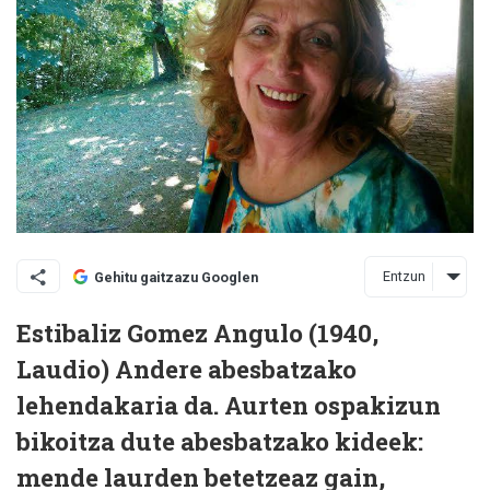
Entzun
Gehitu gaitzazu Googlen
Estibaliz Gomez Angulo (1940,
Laudio)
Andere abesbatzako
lehendakaria da. Aurten ospakizun
bikoitza dute abesbatzako kideek:
mende laurden betetzeaz gain,