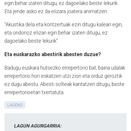
egin behar izaten ditugu, ez dagoelako beste lekurik.
Eta jende asko ez da elizara joatera animatzen.
“Akustika dela eta kontzertuak ezin ditugu kalean egin,
eta ondorioz elizan egin behar izaten ditugu, ez
dagoelako beste lekurik”
Eta euskarazko abestirik abesten duzue?
Badugu euskara hutsezko errepertorio bat, baina udalak
errepertorio hori eskatzeri utzi zion eta orduz geroztik
ez dugu abestu. Abesti solteak kantatzen ditugu, beste
errepertorioetan txertatuta.
LAUDIO
LAGUN AGURGARRIA: