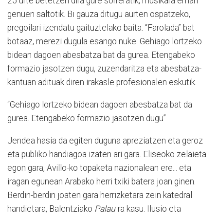
25 urte betetzen dira gure sorreratik, musikara eman
genuen saltotik. Bi gauza ditugu aurten ospatzeko,
pregoilari izendatu gaituztelako baita. “Farolada” bat
botaaz, merezi dugula esango nuke. Gehiago lortzeko
bidean dagoen abesbatza bat da gurea. Etengabeko
formazio jasotzen dugu, zuzendaritza eta abesbatza-
kantuan adituak diren irakasle profesionalen eskutik.
“Gehiago lortzeko bidean dagoen abesbatza bat da
gurea. Etengabeko formazio jasotzen dugu”
Jendea hasia da egiten duguna apreziatzen eta geroz
eta publiko handiagoa izaten ari gara. Eliseoko zelaieta
egon gara, Avillo-ko topaketa nazionalean ere... eta
iragan egunean Arabako herri txiki batera joan ginen.
Berdin-berdin joaten gara herrizketara zein katedral
handietara, Balentziako
Palau
-ra kasu. Ilusio eta