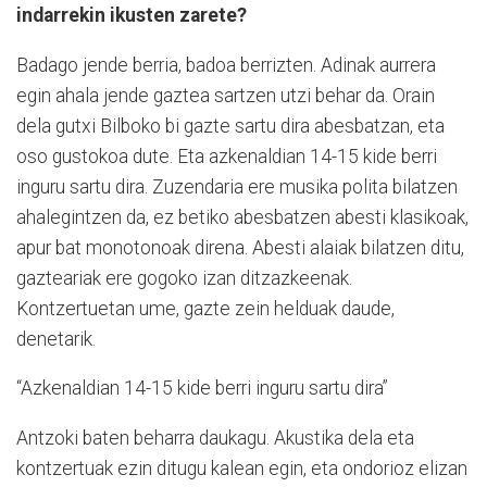
indarrekin ikusten zarete?
Badago jende berria, badoa berrizten. Adinak aurrera
egin ahala jende gaztea sartzen utzi behar da. Orain
dela gutxi Bilboko bi gazte sartu dira abesbatzan, eta
oso gustokoa dute. Eta azkenaldian 14-15 kide berri
inguru sartu dira. Zuzendaria ere musika polita bilatzen
ahalegintzen da, ez betiko abesbatzen abesti klasikoak,
apur bat monotonoak direna. Abesti alaiak bilatzen ditu,
gazteariak ere gogoko izan ditzazkeenak.
Kontzertuetan ume, gazte zein helduak daude,
denetarik.
“Azkenaldian 14-15 kide berri inguru sartu dira”
Antzoki baten beharra daukagu. Akustika dela eta
kontzertuak ezin ditugu kalean egin, eta ondorioz elizan