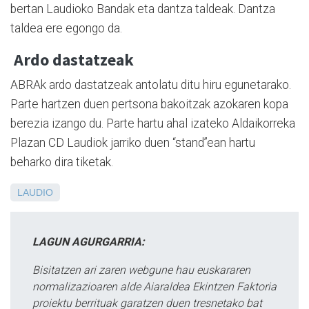
bertan Laudioko Bandak eta dantza taldeak. Dantza
taldea ere egongo da.
Ardo dastatzeak
ABRAk ardo dastatzeak antolatu ditu hiru egunetarako.
Parte hartzen duen pertsona bakoitzak azokaren kopa
berezia izango du. Parte hartu ahal izateko Aldaikorreka
Plazan CD Laudiok jarriko duen “stand”ean hartu
beharko dira tiketak.
LAUDIO
LAGUN AGURGARRIA:
Bisitatzen ari zaren webgune hau euskararen
normalizazioaren alde Aiaraldea Ekintzen Faktoria
proiektu berrituak garatzen duen tresnetako bat