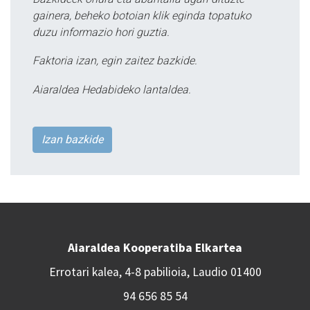
gainera, beheko botoian klik eginda topatuko
duzu informazio hori guztia.
Faktoria izan, egin zaitez bazkide.
Aiaraldea Hedabideko lantaldea.
Izan bazkide
Aiaraldea Kooperatiba Elkartea
Errotari kalea, 4-8 pabilioia, Laudio 01400
94 656 85 54