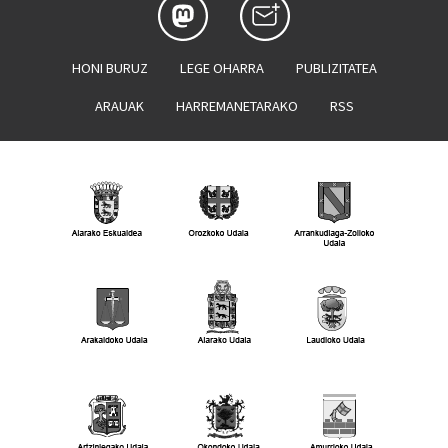
HONI BURUZ
LEGE OHARRA
PUBLIZITATEA
ARAUAK
HARREMANETARAKO
RSS