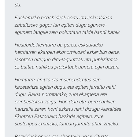
da.
Euskarazko hedabideak sortu eta eskualdean
zabaltzeko gogor lan egiten dugu egunero-
egunero langile zein boluntario talde handi batek.
Hedabide herritarra da gurea, eskualdeko
herritarren ekarpen ekonomikoari esker bizi dena,
jasotzen ditugun diru-laguntzak eta publizitatea
ez baitira nahikoa proiektuak aurrera egin dezan.
Herritarra, anitza eta independentea den
kazetaritza egiten dugu, eta egiten jarraitu nahi
dugu. Baina horretarako, zure ekarpena ere
ezinbestekoa zaigu. Hori dela eta, gure edukien
hartzaile zaren horri eskatu nahi dizugu Aiaraldea
Ekintzen Faktoriako bazkide egiteko, zure
sustengua emateko, lanean jarraitu ahal izateko.
Bazkideek onura eta abantaila ugari dituzte