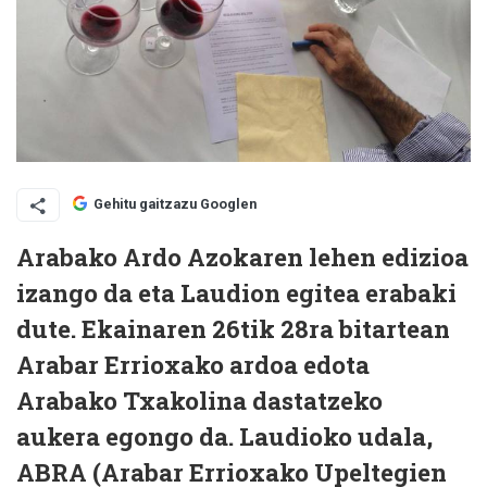
Gehitu gaitzazu Googlen
Arabako Ardo Azokaren lehen edizioa
izango da eta Laudion egitea erabaki
dute. Ekainaren 26tik 28ra bitartean
Arabar Errioxako ardoa edota
Arabako Txakolina dastatzeko
aukera egongo da. Laudioko udala,
ABRA (Arabar Errioxako Upeltegien