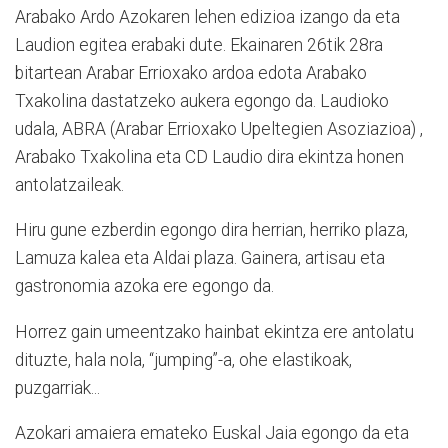
Arabako Ardo Azokaren lehen edizioa izango da eta
Laudion egitea erabaki dute. Ekainaren 26tik 28ra
bitartean Arabar Errioxako ardoa edota Arabako
Txakolina dastatzeko aukera egongo da. Laudioko
udala, ABRA (Arabar Errioxako Upeltegien Asoziazioa) ,
Arabako Txakolina eta CD Laudio dira ekintza honen
antolatzaileak.
Hiru gune ezberdin egongo dira herrian, herriko plaza,
Lamuza kalea eta Aldai plaza. Gainera, artisau eta
gastronomia azoka ere egongo da.
Horrez gain umeentzako hainbat ekintza ere antolatu
dituzte, hala nola, “jumping”-a, ohe elastikoak,
puzgarriak...
Azokari amaiera emateko Euskal Jaia egongo da eta