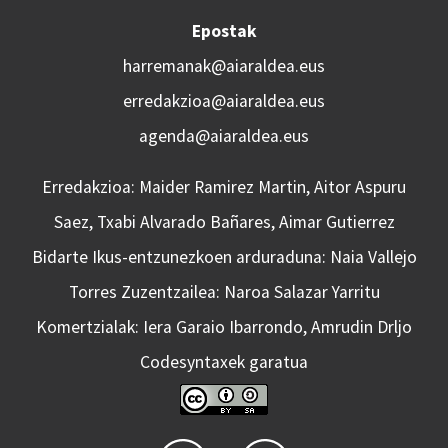
Epostak
harremanak@aiaraldea.eus
erredakzioa@aiaraldea.eus
agenda@aiaraldea.eus
Erredakzioa: Maider Ramirez Martin, Aitor Aspuru
Saez, Txabi Alvarado Bañares, Aimar Gutierrez
Bidarte Ikus-entzunezkoen arduraduna: Naia Vallejo
Torres Zuzentzailea: Naroa Salazar Yarritu
Komertzialak: Iera Garaio Ibarrondo, Amrudin Drljo
Codesyntaxek garatua