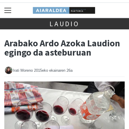
LAUDIO
Arabako Ardo Azoka Laudion
egingo da asteburuan
Irati Moreno
2015eko ekainaren 26a