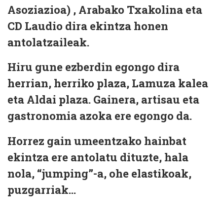
Asoziazioa) , Arabako Txakolina eta
CD Laudio dira ekintza honen
antolatzaileak.
Hiru gune ezberdin egongo dira
herrian, herriko plaza, Lamuza kalea
eta Aldai plaza. Gainera, artisau eta
gastronomia azoka ere egongo da.
Horrez gain umeentzako hainbat
ekintza ere antolatu dituzte, hala
nola, “jumping”-a, ohe elastikoak,
puzgarriak...