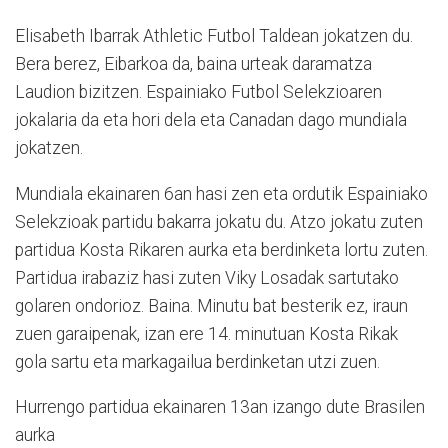
Elisabeth Ibarrak Athletic Futbol Taldean jokatzen du.
Bera berez, Eibarkoa da, baina urteak daramatza
Laudion bizitzen. Espainiako Futbol Selekzioaren
jokalaria da eta hori dela eta Canadan dago mundiala
jokatzen.
Mundiala ekainaren 6an hasi zen eta ordutik Espainiako
Selekzioak partidu bakarra jokatu du. Atzo jokatu zuten
partidua Kosta Rikaren aurka eta berdinketa lortu zuten.
Partidua irabaziz hasi zuten Viky Losadak sartutako
golaren ondorioz. Baina. Minutu bat besterik ez, iraun
zuen garaipenak, izan ere 14. minutuan Kosta Rikak
gola sartu eta markagailua berdinketan utzi zuen.
Hurrengo partidua ekainaren 13an izango dute Brasilen
aurka