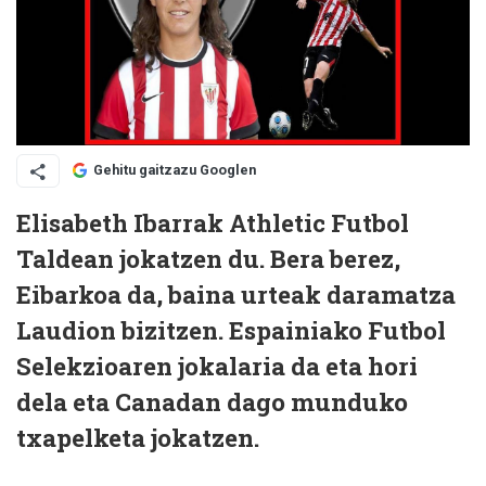
Gehitu gaitzazu Googlen
Elisabeth Ibarrak Athletic Futbol
Taldean jokatzen du. Bera berez,
Eibarkoa da, baina urteak daramatza
Laudion bizitzen. Espainiako Futbol
Selekzioaren jokalaria da eta hori
dela eta Canadan dago munduko
txapelketa jokatzen.