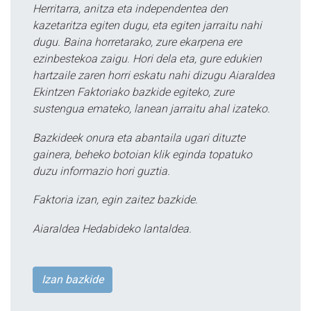
Herritarra, anitza eta independentea den
kazetaritza egiten dugu, eta egiten jarraitu nahi
dugu. Baina horretarako, zure ekarpena ere
ezinbestekoa zaigu. Hori dela eta, gure edukien
hartzaile zaren horri eskatu nahi dizugu Aiaraldea
Ekintzen Faktoriako bazkide egiteko, zure
sustengua emateko, lanean jarraitu ahal izateko.
Bazkideek onura eta abantaila ugari dituzte
gainera, beheko botoian klik eginda topatuko
duzu informazio hori guztia.
Faktoria izan, egin zaitez bazkide.
Aiaraldea Hedabideko lantaldea.
Izan bazkide