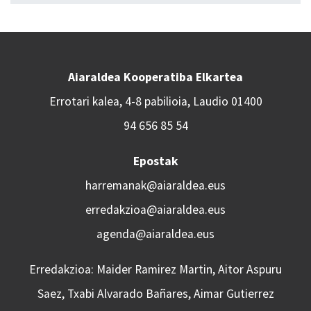
Aiaraldea Kooperatiba Elkartea
Errotari kalea, 4-8 pabilioia, Laudio 01400
94 656 85 54
Epostak
harremanak@aiaraldea.eus
erredakzioa@aiaraldea.eus
agenda@aiaraldea.eus
Erredakzioa: Maider Ramirez Martin, Aitor Aspuru
Saez, Txabi Alvarado Bañares, Aimar Gutierrez