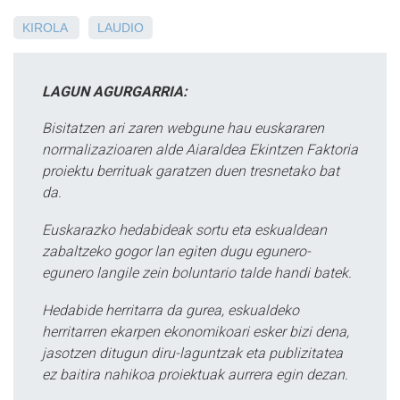
KIROLA
LAUDIO
LAGUN AGURGARRIA:
Bisitatzen ari zaren webgune hau euskararen
normalizazioaren alde Aiaraldea Ekintzen Faktoria
proiektu berrituak garatzen duen tresnetako bat
da.
Euskarazko hedabideak sortu eta eskualdean
zabaltzeko gogor lan egiten dugu egunero-
egunero langile zein boluntario talde handi batek.
Hedabide herritarra da gurea, eskualdeko
herritarren ekarpen ekonomikoari esker bizi dena,
jasotzen ditugun diru-laguntzak eta publizitatea
ez baitira nahikoa proiektuak aurrera egin dezan.