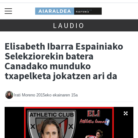
LAUDIO
Elisabeth Ibarra Espainiako
Selekziorekin batera
Canadako munduko
txapelketa jokatzen ari da
Irati Moreno
2015eko ekainaren 15a