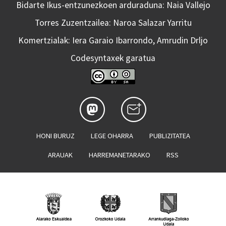
Bidarte Ikus-entzunezkoen arduraduna: Naia Vallejo
Torres Zuzentzailea: Naroa Salazar Yarritu
Komertzialak: Iera Garaio Ibarrondo, Amrudin Drljo
Codesyntaxek garatua
HONI BURUZ
LEGE OHARRA
PUBLIZITATEA
ARAUAK
HARREMANETARAKO
RSS