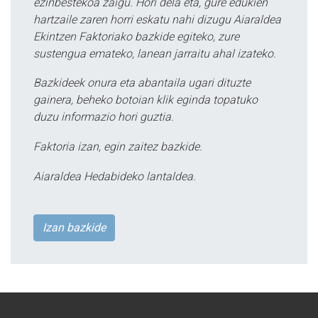
ezinbestekoa zaigu. Hori dela eta, gure edukien
hartzaile zaren horri eskatu nahi dizugu Aiaraldea
Ekintzen Faktoriako bazkide egiteko, zure
sustengua emateko, lanean jarraitu ahal izateko.
Bazkideek onura eta abantaila ugari dituzte
gainera, beheko botoian klik eginda topatuko
duzu informazio hori guztia.
Faktoria izan, egin zaitez bazkide.
Aiaraldea Hedabideko lantaldea.
Izan bazkide