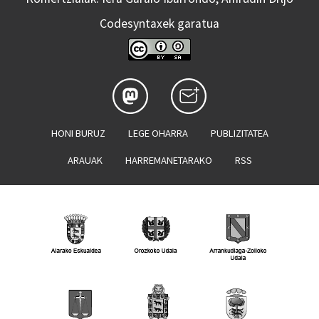
Codesyntaxek garatua
HONI BURUZ
LEGE OHARRA
PUBLIZITATEA
ARAUAK
HARREMANETARAKO
RSS