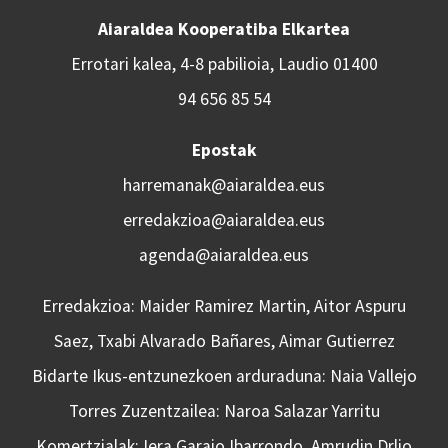
Aiaraldea Kooperatiba Elkartea
Errotari kalea, 4-8 pabilioia, Laudio 01400
94 656 85 54
Epostak
harremanak@aiaraldea.eus
erredakzioa@aiaraldea.eus
agenda@aiaraldea.eus
Erredakzioa: Maider Ramirez Martin, Aitor Aspuru
Saez, Txabi Alvarado Bañares, Aimar Gutierrez
Bidarte Ikus-entzunezkoen arduraduna: Naia Vallejo
Torres Zuzentzailea: Naroa Salazar Yarritu
Komertzialak: Iera Garaio Ibarrondo, Amrudin Drljo