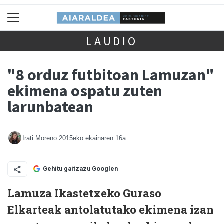
LAUDIO
"8 orduz futbitoan Lamuzan"
ekimena ospatu zuten
larunbatean
Irati Moreno
2015eko ekainaren 16a
Gehitu gaitzazu Googlen
Lamuza Ikastetxeko Guraso
Elkarteak antolatutako ekimena izan