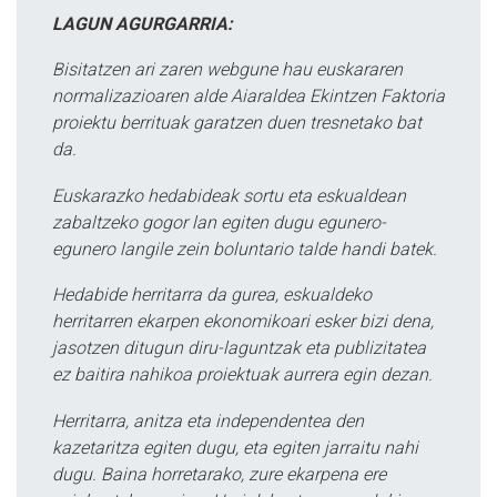
LAGUN AGURGARRIA:
Bisitatzen ari zaren webgune hau euskararen
normalizazioaren alde Aiaraldea Ekintzen Faktoria
proiektu berrituak garatzen duen tresnetako bat
da.
Euskarazko hedabideak sortu eta eskualdean
zabaltzeko gogor lan egiten dugu egunero-
egunero langile zein boluntario talde handi batek.
Hedabide herritarra da gurea, eskualdeko
herritarren ekarpen ekonomikoari esker bizi dena,
jasotzen ditugun diru-laguntzak eta publizitatea
ez baitira nahikoa proiektuak aurrera egin dezan.
Herritarra, anitza eta independentea den
kazetaritza egiten dugu, eta egiten jarraitu nahi
dugu. Baina horretarako, zure ekarpena ere