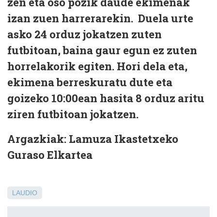
zen eta oso pozik daude ekimenak
izan zuen harrerarekin. Duela urte
asko 24 orduz jokatzen zuten
futbitoan, baina gaur egun ez zuten
horrelakorik egiten. Hori dela eta,
ekimena berreskuratu dute eta
goizeko 10:00ean hasita 8 orduz aritu
ziren futbitoan jokatzen.
Argazkiak: Lamuza Ikastetxeko
Guraso Elkartea
LAUDIO