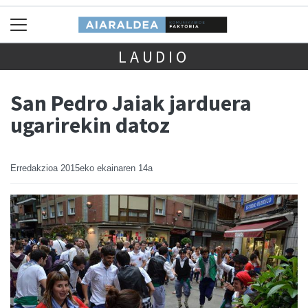
LAUDIO
San Pedro Jaiak jarduera
ugarirekin datoz
Erredakzioa
2015eko ekainaren 14a