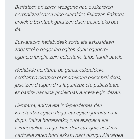
Bisitatzen ari zaren webgune hau euskararen
normalizazioaren alde Aiaraldea Ekintzen Faktoria
proiektu berrituak garatzen duen tresnetako bat
da.
Euskarazko hedabideak sortu eta eskualdean
zabaltzeko gogor lan egiten dugu egunero-
egunero langile zein boluntario talde handi batek.
Hedabide herritarra da gurea, eskualdeko
herritarren ekarpen ekonomikoari esker bizi dena,
jasotzen ditugun diru-laguntzak eta publizitatea
ez baitira nahikoa proiektuak aurrera egin dezan.
Herritarra, anitza eta independentea den
kazetaritza egiten dugu, eta egiten jarraitu nahi
dugu. Baina horretarako, zure ekarpena ere
ezinbestekoa zaigu. Hori dela eta, gure edukien
hartzaile zaren horri eskatu nahi dizugu Aiaraldea