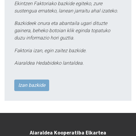
Ekintzen Faktoriako bazkide egiteko, zure
sustengua emateko, lanean jarraitu ahal izateko.
Bazkideek onura eta abantaila ugari dituzte
gainera, beheko botoian klik eginda topatuko
duzu informazio hori guztia.
Faktoria izan, egin zaitez bazkide.
Aiaraldea Hedabideko lantaldea.
Izan bazkide
Aiaraldea Kooperatiba Elkartea