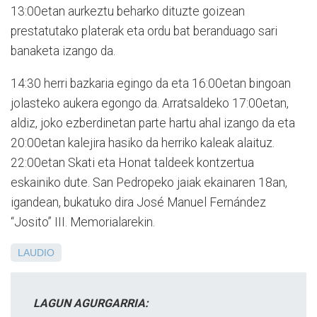
13:00etan aurkeztu beharko dituzte goizean
prestatutako platerak eta ordu bat beranduago sari
banaketa izango da.
14:30 herri bazkaria egingo da eta 16:00etan bingoan
jolasteko aukera egongo da. Arratsaldeko 17:00etan,
aldiz, joko ezberdinetan parte hartu ahal izango da eta
20:00etan kalejira hasiko da herriko kaleak alaituz.
22:00etan Skati eta Honat taldeek kontzertua
eskainiko dute. San Pedropeko jaiak ekainaren 18an,
igandean, bukatuko dira José Manuel Fernández
“Josito” III. Memorialarekin.
LAUDIO
LAGUN AGURGARRIA: