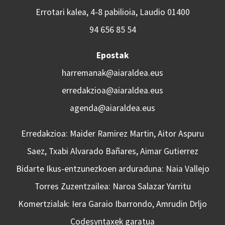
Errotari kalea, 4-8 pabilioia, Laudio 01400
94 656 85 54
Epostak
harremanak@aiaraldea.eus
erredakzioa@aiaraldea.eus
agenda@aiaraldea.eus
Erredakzioa: Maider Ramirez Martin, Aitor Aspuru
Saez, Txabi Alvarado Bañares, Aimar Gutierrez
Bidarte Ikus-entzunezkoen arduraduna: Naia Vallejo
Torres Zuzentzailea: Naroa Salazar Yarritu
Komertzialak: Iera Garaio Ibarrondo, Amrudin Drljo
Codesyntaxek garatua