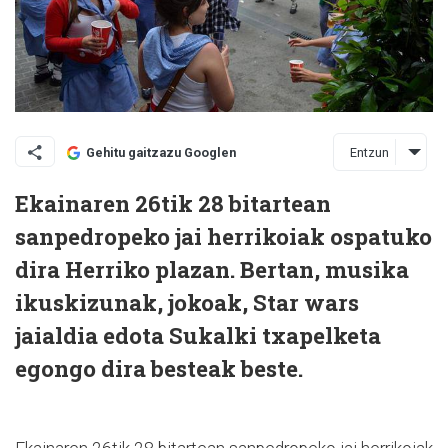
Entzun
Gehitu gaitzazu Googlen
Ekainaren 26tik 28 bitartean
sanpedropeko jai herrikoiak ospatuko
dira Herriko plazan. Bertan, musika
ikuskizunak, jokoak, Star wars
jaialdia edota Sukalki txapelketa
egongo dira besteak beste.