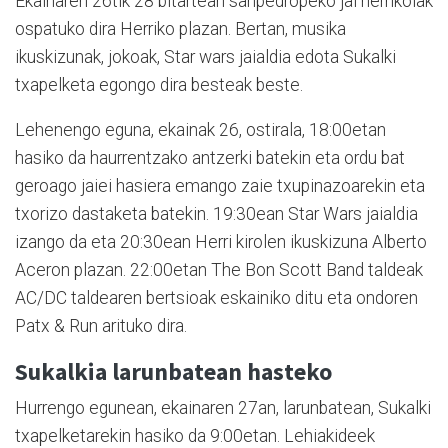
Ekainaren 26tik 28 bitartean sanpedropeko jai herrikoiak
ospatuko dira Herriko plazan. Bertan, musika
ikuskizunak, jokoak, Star wars jaialdia edota Sukalki
txapelketa egongo dira besteak beste.
Lehenengo eguna, ekainak 26, ostirala, 18:00etan
hasiko da haurrentzako antzerki batekin eta ordu bat
geroago jaiei hasiera emango zaie txupinazoarekin eta
txorizo dastaketa batekin. 19:30ean Star Wars jaialdia
izango da eta 20:30ean Herri kirolen ikuskizuna Alberto
Aceron plazan. 22:00etan The Bon Scott Band taldeak
AC/DC taldearen bertsioak eskainiko ditu eta ondoren
Patx & Run arituko dira.
Sukalkia larunbatean hasteko
Hurrengo egunean, ekainaren 27an, larunbatean, Sukalki
txapelketarekin hasiko da 9:00etan. Lehiakideek