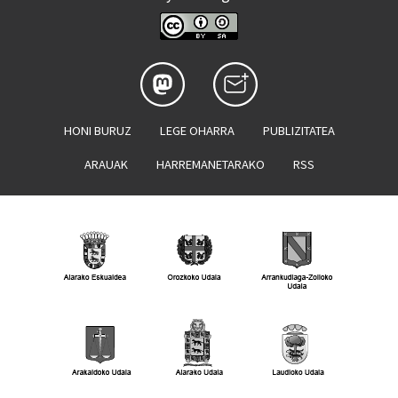
HONI BURUZ
LEGE OHARRA
PUBLIZITATEA
ARAUAK
HARREMANETARAKO
RSS