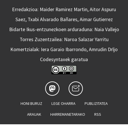
Erredakzioa: Maider Ramirez Martin, Aitor Aspuru
Saez, Txabi Alvarado Bañares, Aimar Gutierrez
Bidarte Ikus-entzunezkoen arduraduna: Naia Vallejo
Torres Zuzentzailea: Naroa Salazar Yarritu
Komertzialak: Iera Garaio Ibarrondo, Amrudin Drljo
Codesyntaxek garatua
HONI BURUZ
LEGE OHARRA
PUBLIZITATEA
ARAUAK
HARREMANETARAKO
RSS