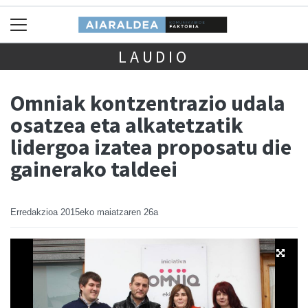
LAUDIO
Omniak kontzentrazio udala
osatzea eta alkatetzatik
lidergoa izatea proposatu die
gainerako taldeei
Erredakzioa
2015eko maiatzaren 26a