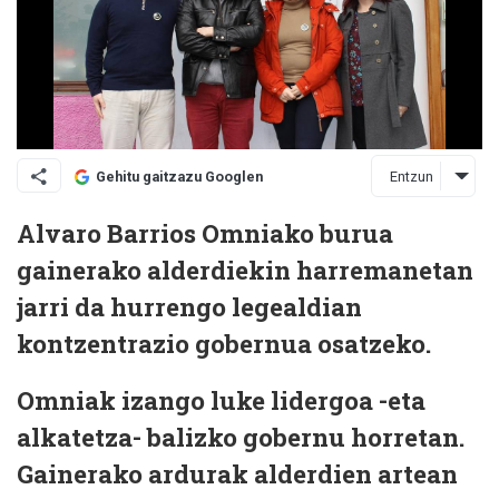
Entzun
Gehitu gaitzazu Googlen
Alvaro Barrios Omniako burua
gainerako alderdiekin harremanetan
jarri da hurrengo legealdian
kontzentrazio gobernua osatzeko.
Omniak izango luke lidergoa -eta
alkatetza- balizko gobernu horretan.
Gainerako ardurak alderdien artean