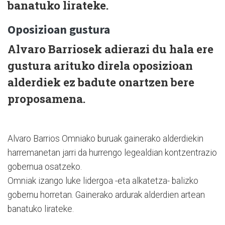
banatuko lirateke.
Oposizioan gustura
Alvaro Barriosek adierazi du hala ere
gustura arituko direla oposizioan
alderdiek ez badute onartzen bere
proposamena.
Alvaro Barrios Omniako buruak gainerako alderdiekin
harremanetan jarri da hurrengo legealdian kontzentrazio
gobernua osatzeko.
Omniak izango luke lidergoa -eta alkatetza- balizko
gobernu horretan. Gainerako ardurak alderdien artean
banatuko lirateke.