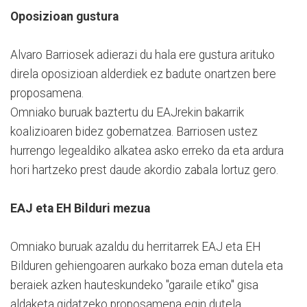
Oposizioan gustura
Alvaro Barriosek adierazi du hala ere gustura arituko
direla oposizioan alderdiek ez badute onartzen bere
proposamena.
Omniako buruak baztertu du EAJrekin bakarrik
koalizioaren bidez gobernatzea. Barriosen ustez
hurrengo legealdiko alkatea asko erreko da eta ardura
hori hartzeko prest daude akordio zabala lortuz gero.
EAJ eta EH Bilduri mezua
Omniako buruak azaldu du herritarrek EAJ eta EH
Bilduren gehiengoaren aurkako boza eman dutela eta
beraiek azken hauteskundeko "garaile etiko" gisa
aldaketa gidatzeko proposamena egin dutela.