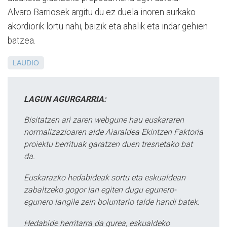
Alvaro Barriosek argitu du ez duela inoren aurkako
akordiorik lortu nahi, baizik eta ahalik eta indar gehien
batzea.
LAUDIO
LAGUN AGURGARRIA:
Bisitatzen ari zaren webgune hau euskararen
normalizazioaren alde Aiaraldea Ekintzen Faktoria
proiektu berrituak garatzen duen tresnetako bat
da.
Euskarazko hedabideak sortu eta eskualdean
zabaltzeko gogor lan egiten dugu egunero-
egunero langile zein boluntario talde handi batek.
Hedabide herritarra da gurea, eskualdeko