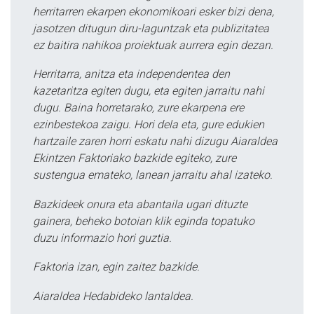
herritarren ekarpen ekonomikoari esker bizi dena,
jasotzen ditugun diru-laguntzak eta publizitatea
ez baitira nahikoa proiektuak aurrera egin dezan.
Herritarra, anitza eta independentea den
kazetaritza egiten dugu, eta egiten jarraitu nahi
dugu. Baina horretarako, zure ekarpena ere
ezinbestekoa zaigu. Hori dela eta, gure edukien
hartzaile zaren horri eskatu nahi dizugu Aiaraldea
Ekintzen Faktoriako bazkide egiteko, zure
sustengua emateko, lanean jarraitu ahal izateko.
Bazkideek onura eta abantaila ugari dituzte
gainera, beheko botoian klik eginda topatuko
duzu informazio hori guztia.
Faktoria izan, egin zaitez bazkide.
Aiaraldea Hedabideko lantaldea.