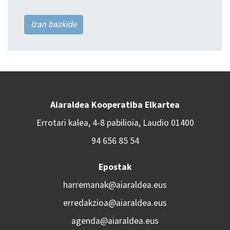
Izan bazkide
Aiaraldea Kooperatiba Elkartea
Errotari kalea, 4-8 pabilioia, Laudio 01400
94 656 85 54
Epostak
harremanak@aiaraldea.eus
erredakzioa@aiaraldea.eus
agenda@aiaraldea.eus