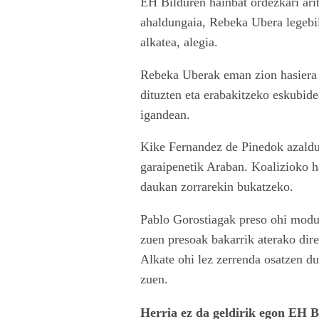
EH Bilduren hainbat ordezkari ar
ahaldungaia, Rebeka Ubera legebil
alkatea, alegia.
Rebeka Uberak eman zion hasiera ek
dituzten eta erabakitzeko eskubid
igandean.
Kike Fernandez de Pinedok azaldu 
garaipenetik Araban. Koalizioko 
daukan zorrarekin bukatzeko.
Pablo Gorostiagak preso ohi moduan
zuen presoak bakarrik aterako dire
Alkate ohi lez zerrenda osatzen du
zuen.
Herria ez da geldirik egon EH B