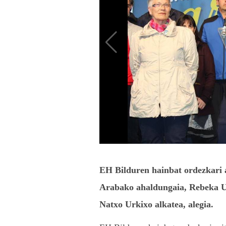
EH Bilduren hainbat ordezkari 
Arabako ahaldungaia, Rebeka Ube
Natxo Urkixo alkatea, alegia.