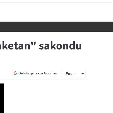
daketan" sakondu
Gehitu gaitzazu Googlen
Entzun