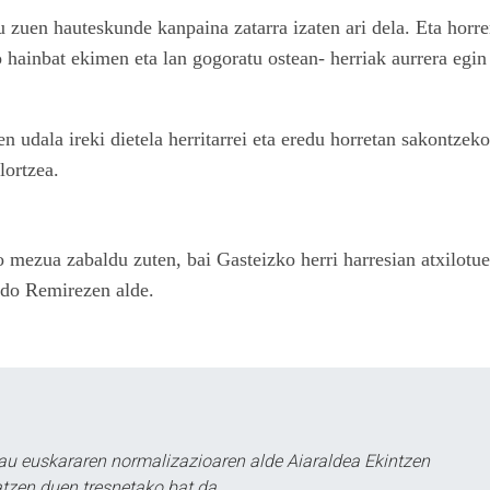
 zuen hauteskunde kanpaina zatarra izaten ari dela. Eta horr
 hainbat ekimen eta lan gogoratu ostean- herriak aurrera egin
 udala ireki dietela herritarrei eta eredu horretan sakontzeko
lortzea.
 mezua zabaldu zuten, bai Gasteizko herri harresian atxilotu
edo Remirezen alde.
au euskararen normalizazioaren alde Aiaraldea Ekintzen
atzen duen tresnetako bat da.