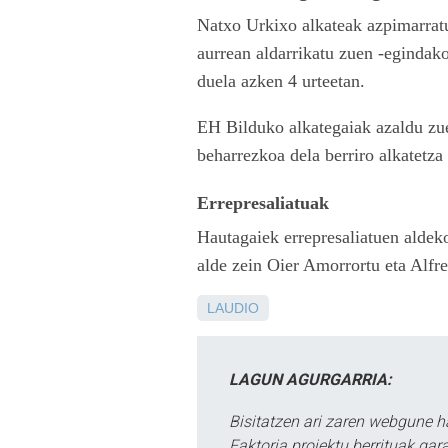
Natxo Urkixo alkateak azpimarratu
aurrean aldarrikatu zuen -egindako
duela azken 4 urteetan.
EH Bilduko alkategaiak azaldu zuen
beharrezkoa dela berriro alkatetza 
Errepresaliatuak
Hautagaiek errepresaliatuen aldeko
alde zein Oier Amorrortu eta Alfr
LAUDIO
LAGUN AGURGARRIA:
Bisitatzen ari zaren webgune h
Faktoria proiektu berrituak gar