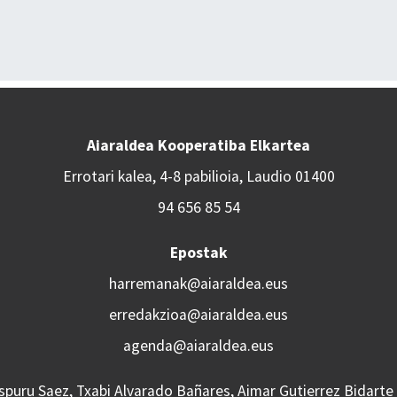
Aiaraldea Kooperatiba Elkartea
Errotari kalea, 4-8 pabilioia, Laudio 01400
94 656 85 54
Epostak
harremanak@aiaraldea.eus
erredakzioa@aiaraldea.eus
agenda@aiaraldea.eus
Aspuru Saez, Txabi Alvarado Bañares, Aimar Gutierrez Bidarte