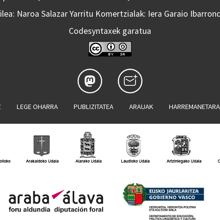
lea: Naroa Salazar Yarritu Komertzialak: Iera Garaio Ibarron
Codesyntaxek garatua
Z
LEGE OHARRA
PUBLIZITATEA
ARAUAK
HARREMANETAR