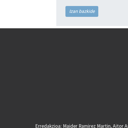
Izan bazkide
Erredakzioa: Maider Ramirez Martin, Aitor 