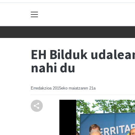
EH Bilduk udalea
nahi du
Erredakzioa
2015eko maiatzaren 21a