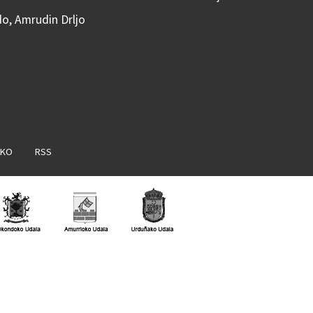
do, Amrudin Drljo
AKO
RSS