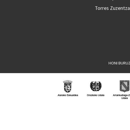
Torres Zuzentzai
HONI BURU