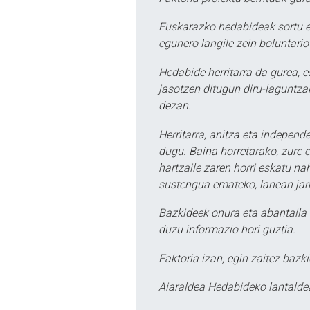
Euskarazko hedabideak sortu e
egunero langile zein boluntario
Hedabide herritarra da gurea, 
jasotzen ditugun diru-laguntzak
dezan.
Herritarra, anitza eta independe
dugu. Baina horretarako, zure e
hartzaile zaren horri eskatu na
sustengua emateko, lanean jarr
Bazkideek onura eta abantaila 
duzu informazio hori guztia.
Faktoria izan, egin zaitez bazki
Aiaraldea Hedabideko lantalde