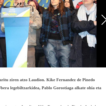
aritu ziren atzo Laudion. Kike Fernandez de Pinedo
ra legebiltzarkidea, Pablo Gorostiaga alkate ohia eta