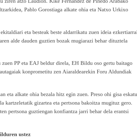
itu ziren atzo Laudion. Kike Fernandez de Pinedo Arabako
tzarkidea, Pablo Gorostiaga alkate ohia eta Natxo Urkixo
italdiari eta besteak beste aldarrikatu zuen ideia ezkertiarra
earen alde dauden guztien bozak mugiarazi behar dituztela
zuen PP eta EAJ beldur direla, EH Bildu oso gertu baitago
hautagaiak konprometitu zen Aiaraldearekin Foru Aldundiak
 eta alkate ohia bezala hitz egin zuen. Preso ohi gisa eskat
la kartzeletatik gizartea eta pertsona bakoitza mugituz gero.
ten pertsona guztiengan konfiantza jarri behar dela erantsi
ilduren ustez