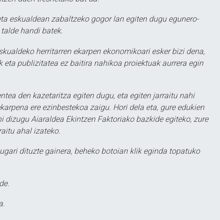
ta eskualdean zabaltzeko gogor lan egiten dugu egunero-
 talde handi batek.
eskualdeko herritarren ekarpen ekonomikoari esker bizi dena,
 eta publizitatea ez baitira nahikoa proiektuak aurrera egin
ntea den kazetaritza egiten dugu, eta egiten jarraitu nahi
karpena ere ezinbestekoa zaigu. Hori dela eta, gure edukien
hi dizugu Aiaraldea Ekintzen Faktoriako bazkide egiteko, zure
aitu ahal izateko.
ugari dituzte gainera, beheko botoian klik eginda topatuko
de.
a.