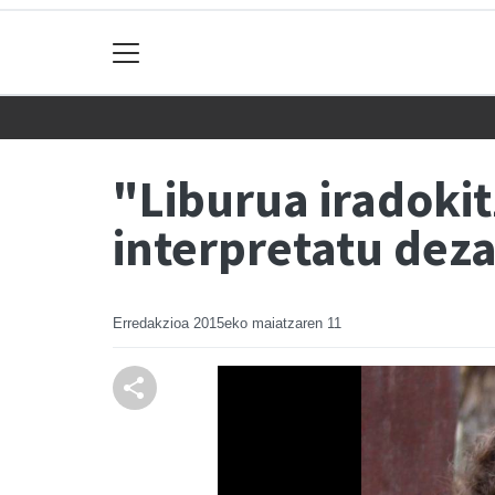
"Liburua iradoki
interpretatu dez
Erredakzioa
2015eko maiatzaren 11