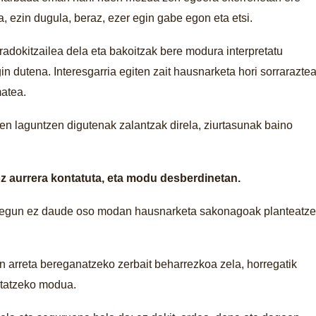
, ezin dugula, beraz, ezer egin gabe egon eta etsi.
adokitzailea dela eta bakoitzak bere modura interpretatu
n dutena. Interesgarria egiten zait hausnarketa hori sorrarazte
matea.
ten laguntzen digutenak zalantzak direla, ziurtasunak baino
z aurrera kontatuta, eta modu desberdinetan.
ur egun ez daude oso modan hausnarketa sakonagoak planteatz
n arreta bereganatzeko zerbait beharrezkoa zela, horregatik
ontatzeko modua.