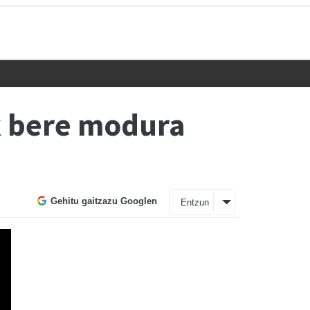
ak bere modura
Gehitu gaitzazu Googlen
Entzun