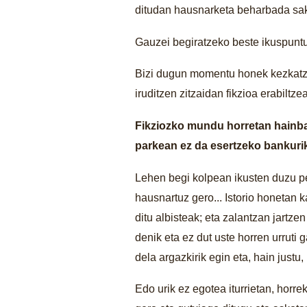
ditudan hausnarketa beharbada sakon
Gauzei begiratzeko beste ikuspuntu
Bizi dugun momentu honek kezkatze
iruditzen zitzaidan fikzioa erabiltzea
Fikziozko mundu horretan hainbat 
parkean ez da esertzeko bankurik,
Lehen begi kolpean ikusten duzu pe
hausnartuz gero... Istorio honetan 
ditu albisteak; eta zalantzan jartze
denik eta ez dut uste horren urrut
dela argazkirik egin eta, hain justu
Edo urik ez egotea iturrietan, horre