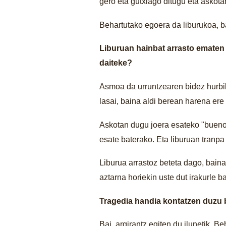
gero eta gutxiago ditugu eta askotan
Behartutako egoera da liburukoa, 
Liburuan hainbat arrasto ematen d
daiteke?
Asmoa da urruntzearen bidez hurbilt
lasai, baina aldi berean harena ere
Askotan dugu joera esateko "bueno, 
esate baterako. Eta liburuan tranpa
Liburua arrastoz beteta dago, baina
aztarna horiekin uste dut irakurle 
Tragedia handia kontatzen duzu 
Bai, argirantz egiten du ilunetik.