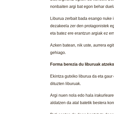
nonbaiten argi bat egon behar duela
Liburua zerbait bada esango nuke ir
dezakeela zer den protagonistek egi
eta batez ere erantzun argiak ez e
Azken batean, nik uste, aurrera egi
gehiago.
Forma berezia du liburuak atzeko
Ekintza gutxiko liburua da eta ga
dituzten liburuak.
Argi nuen nola edo hala irakurleare
aldatzen da atal batetik bestera k