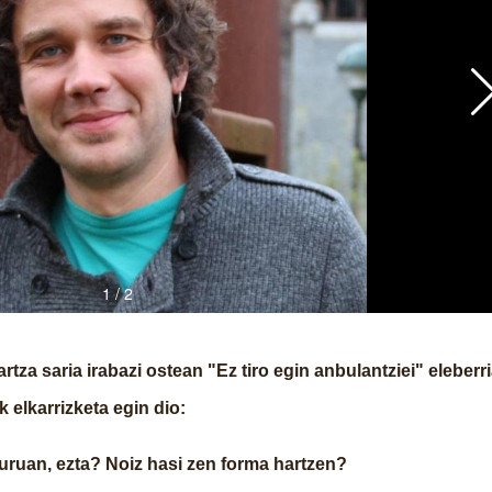
za saria irabazi ostean "Ez tiro egin anbulantziei" eleberr
k elkarrizketa egin dio:
buruan, ezta? Noiz hasi zen forma hartzen?