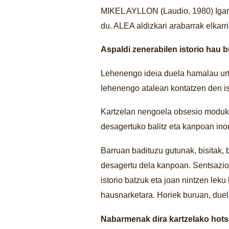
MIKEL AYLLON (Laudio, 1980) Igartza
du. ALEA aldizkari arabarrak elkarri
Aspaldi zenerabilen istorio hau 
Lehenengo ideia duela hamalau urte
lehenengo atalean kontatzen den ist
Kartzelan nengoela obsesio moduko 
desagertuko balitz eta kanpoan ino
Barruan badituzu gutunak, bisitak
desagertu dela kanpoan. Sentsazio 
istorio batzuk eta joan nintzen leku
hausnarketara. Horiek buruan, duel
Nabarmenak dira kartzelako hotsa