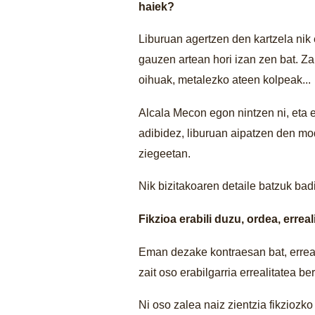
haiek?
Liburuan agertzen den kartzela nik e
gauzen artean hori izan zen bat. Z
oihuak, metalezko ateen kolpeak...
Alcala Mecon egon nintzen ni, eta e
adibidez, liburuan aipatzen den mo
ziegeetan.
Nik bizitakoaren detaile batzuk badi
Fikzioa erabili duzu, ordea, errea
Eman dezake kontraesan bat, errealit
zait oso erabilgarria errealitatea be
Ni oso zalea naiz zientzia fikziozko 