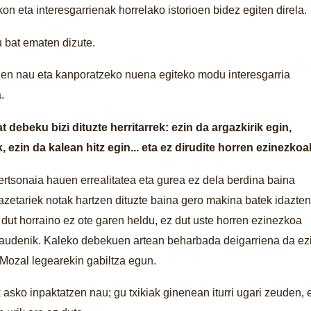
 eta interesgarrienak horrelako istorioen bidez egiten direla.
 bat ematen dizute.
n nau eta kanporatzeko nuena egiteko modu interesgarria
.
debeku bizi dituzte herritarrek: ezin da argazkirik egin,
 ezin da kalean hitz egin... eta ez dirudite horren ezinezkoa
rtsonaia hauen errealitatea eta gurea ez dela berdina baina
kazetariek notak hartzen dituzte baina gero makina batek idazten
n dut horraino ez ote garen heldu, ez dut uste horren ezinezkoa
i gaudenik. Kaleko debekuen artean beharbada deigarriena da ez
, Mozal legearekin gabiltza egun.
k asko inpaktatzen nau; gu txikiak ginenean iturri ugari zeuden, 