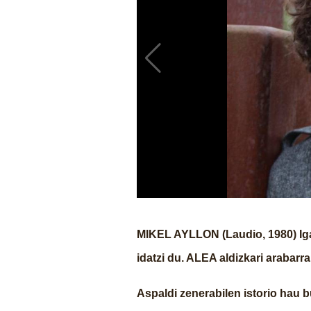
MIKEL AYLLON (Laudio, 1980) Igart
idatzi du. ALEA aldizkari arabarra
Aspaldi zenerabilen istorio hau 