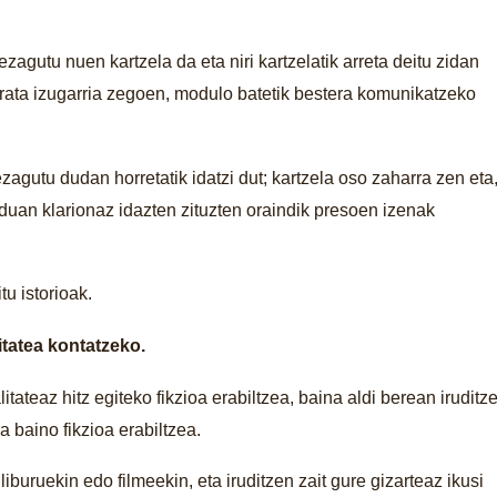
zagutu nuen kartzela da eta niri kartzelatik arreta deitu zidan
arata izugarria zegoen, modulo batetik bestera komunikatzeko
zagutu dudan horretatik idatzi dut; kartzela oso zaharra zen eta
duan klarionaz idazten zituzten oraindik presoen izenak
tu istorioak.
litatea kontatzeko.
ateaz hitz egiteko fikzioa erabiltzea, baina aldi berean iruditz
ra baino fikzioa erabiltzea.
liburuekin edo filmeekin, eta iruditzen zait gure gizarteaz ikusi