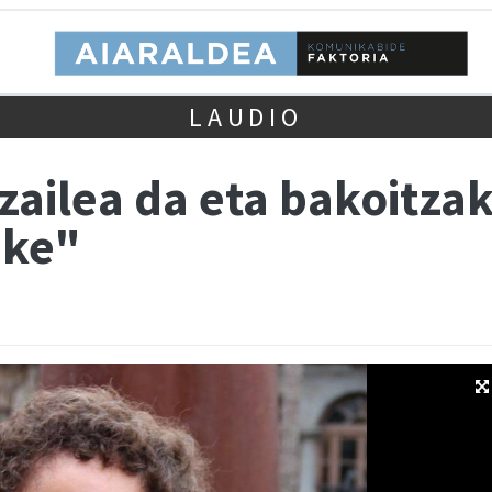
LAUDIO
tzailea da eta bakoitz
ake"