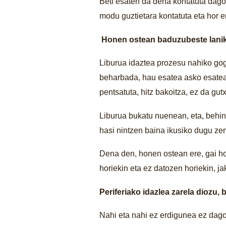
Beti esaten da dena kontatuta dago
modu guztietara kontatuta eta hor er
Honen ostean baduzu
beste lan
Liburua idaztea prozesu nahiko gogo
beharbada, hau esatea asko esatea d
pentsatuta, hitz bakoitza, ez da gut
Liburua bukatu nuenean, eta, behin
hasi nintzen baina ikusiko dugu ze
Dena den, honen ostean ere, gai h
horiekin eta ez datozen horiekin, ja
Periferiako idazlea zarela diozu,
Nahi eta nahi ez erdigunea ez dago 