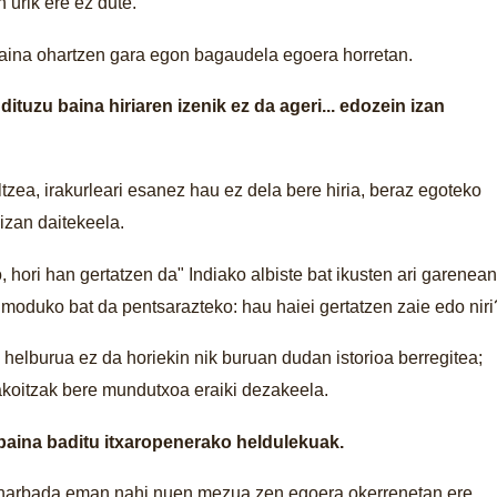
 urik ere ez dute.
baina ohartzen gara egon bagaudela egoera horretan.
ituzu baina hiriaren izenik ez da ageri... edozein izan
zea, irakurleari esanez hau ez dela bere hiria, beraz egoteko
 izan daitekeela.
hori han gertatzen da" Indiako albiste bat ikusten ari garenean
 moduko bat da pentsarazteko: hau haiei gertatzen zaie edo niri
 helburua ez da horiekin nik buruan dudan istorioa berregitea;
bakoitzak bere mundutxoa eraiki dezakeela.
baina baditu itxaropenerako heldulekuak.
 Beharbada eman nahi nuen mezua zen egoera okerrenetan ere