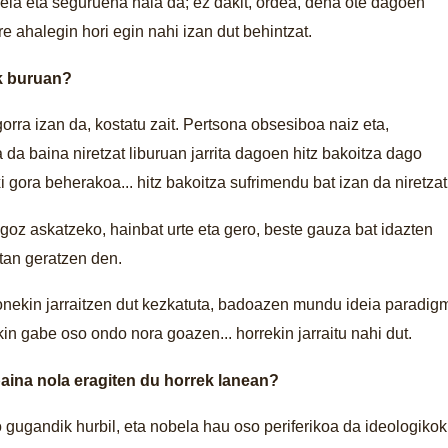
ela eta seguruena hala da; ez dakit, ordea, dena ote dagoen
e ahalegin hori egin nahi izan dut behintzat.
ik buruan?
rra izan da, kostatu zait. Pertsona obsesiboa naiz eta,
a baina niretzat liburuan jarrita dagoen hitz bakoitza dago
xi gora beherakoa... hitz bakoitza sufrimendu bat izan da niretzat
goz askatzeko, hainbat urte eta gero, beste gauza bat idazten
rtan geratzen den.
onekin jarraitzen dut kezkatuta, badoazen mundu ideia paradig
kin gabe oso ondo nora goazen... horrekin jarraitu nahi dut.
 baina nola eragiten du horrek lanean?
gugandik hurbil, eta nobela hau oso periferikoa da ideologikoki