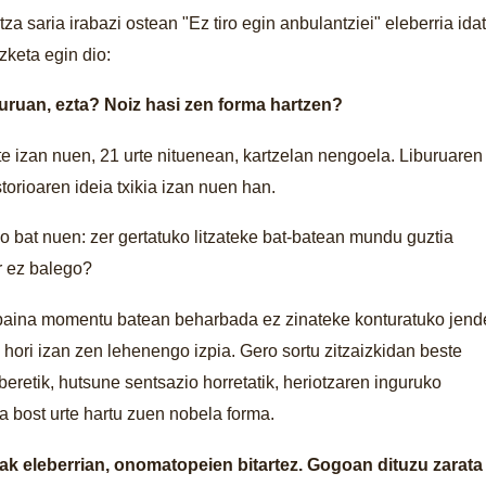
 saria irabazi ostean "Ez tiro egin anbulantziei" eleberria idat
zketa egin dio:
buruan, ezta? Noiz hasi zen forma hartzen?
 izan nuen, 21 urte nituenean, kartzelan nengoela. Liburuaren
orioaren ideia txikia izan nuen han.
bat nuen: zer gertatuko litzateke bat-batean mundu guztia
r ez balego?
, baina momentu batean beharbada ez zinateke konturatuko jen
hori izan zen lehenengo izpia. Gero sortu zitzaizkidan beste
 beretik, hutsune sentsazio horretatik, heriotzaren inguruko
a bost urte hartu zuen nobela forma.
k eleberrian, onomatopeien bitartez. Gogoan dituzu zarata