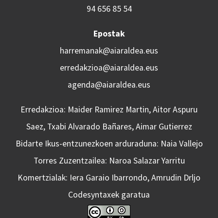
94 656 85 54
Epostak
harremanak@aiaraldea.eus
erredakzioa@aiaraldea.eus
agenda@aiaraldea.eus
Erredakzioa: Maider Ramirez Martin, Aitor Aspuru
Saez, Txabi Alvarado Bañares, Aimar Gutierrez
Bidarte Ikus-entzunezkoen arduraduna: Naia Vallejo
Torres Zuzentzailea: Naroa Salazar Yarritu
Komertzialak: Iera Garaio Ibarrondo, Amrudin Drljo
Codesyntaxek garatua