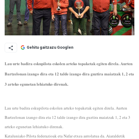
Gehitu gaitzazu Googlen
Lau urte badira eskupilota eskolen arteko topaketak egiten direla. Aurten
Bartzelonan izango dira eta 12 talde izango dira guztira maiatzak 1, 2 eta
3 arteko egunetan lehiatuko direnak.
Lau urte badira eskupilota eskolen arteko topaketak egiten direla. Aurten
Bartzelonan izango dira eta 12 talde izango dira guztira maiatzak 1, 2 eta 3
arteko egunetan lehiatuko direnak.
Kataluniako Pilota federazioak eta Nafar etxea antolatua da. Aiaraldetik