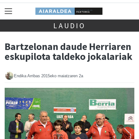
LAUDIO
Bartzelonan daude Herriaren
eskupilota taldeko jokalariak
Endika Arribas
2015eko maiatzaren 2a