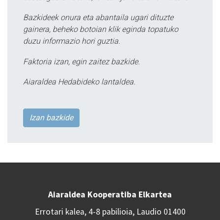
Bazkideek onura eta abantaila ugari dituzte
gainera, beheko botoian klik eginda topatuko
duzu informazio hori guztia.
Faktoria izan, egin zaitez bazkide.
Aiaraldea Hedabideko lantaldea.
Izan bazkide
Aiaraldea Kooperatiba Elkartea
Errotari kalea, 4-8 pabilioia, Laudio 01400