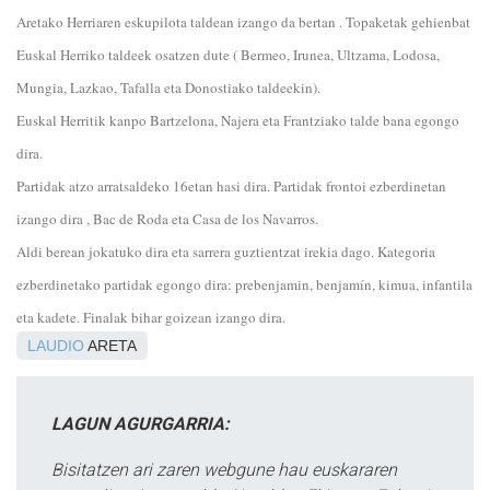
Aretako Herriaren eskupilota taldean izango da bertan . Topaketak gehienbat
Euskal Herriko taldeek osatzen dute ( Bermeo, Irunea, Ultzama, Lodosa,
Mungia, Lazkao, Tafalla eta Donostiako taldeekin).
Euskal Herritik kanpo Bartzelona, Najera eta Frantziako talde bana egongo
dira.
Partidak atzo arratsaldeko 16etan hasi dira. Partidak frontoi ezberdinetan
izango dira , Bac de Roda eta Casa de los Navarros.
Aldi berean jokatuko dira eta sarrera guztientzat irekia dago. Kategoria
ezberdinetako partidak egongo dira: prebenjamin, benjamín, kimua, infantila
eta kadete. Finalak bihar goizean izango dira.
LAUDIO
ARETA
LAGUN AGURGARRIA:
Bisitatzen ari zaren webgune hau euskararen