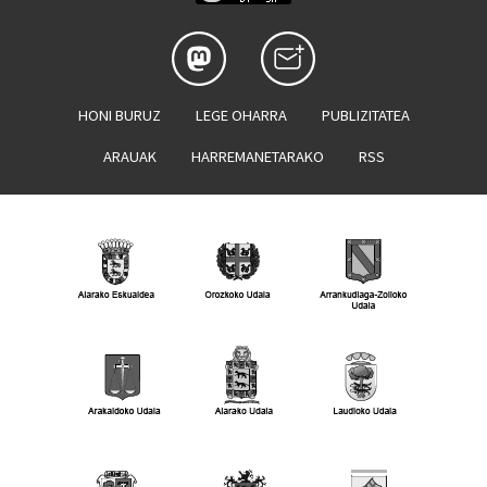
HONI BURUZ
LEGE OHARRA
PUBLIZITATEA
ARAUAK
HARREMANETARAKO
RSS