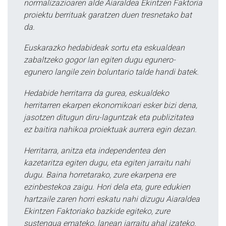
normalizazioaren alde Aiaraldea Ekintzen Faktoria
proiektu berrituak garatzen duen tresnetako bat
da.
Euskarazko hedabideak sortu eta eskualdean
zabaltzeko gogor lan egiten dugu egunero-
egunero langile zein boluntario talde handi batek.
Hedabide herritarra da gurea, eskualdeko
herritarren ekarpen ekonomikoari esker bizi dena,
jasotzen ditugun diru-laguntzak eta publizitatea
ez baitira nahikoa proiektuak aurrera egin dezan.
Herritarra, anitza eta independentea den
kazetaritza egiten dugu, eta egiten jarraitu nahi
dugu. Baina horretarako, zure ekarpena ere
ezinbestekoa zaigu. Hori dela eta, gure edukien
hartzaile zaren horri eskatu nahi dizugu Aiaraldea
Ekintzen Faktoriako bazkide egiteko, zure
sustengua emateko, lanean jarraitu ahal izateko.