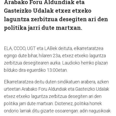
Arabako Foru Aldundiak eta
Gasteizko Udalak etxez etxeko
laguntza zerbitzua desegiten ari den
politika jarri dute martxan.
ELA, CCOO, UGT eta LABek deituta, elkarretaratzea
egingo dute bihar, hilaren 23a, etxez etxeko laguntza
zerbitzua desegitearen aurka. Laudioko herriko plazan
bilduko dira eguerdiko 13:00etan.
Elkarretaratzea deitu duten sindikatuen arabera, azken
urteetan Arabako Foru Aldundiak eta Gasteizko Udalak
etxez etxeko laguntza zerbitzua desegiten ari den
politika jarri dute martxan. Diotenez, politika horrek
ondorio larriak ditu gizarte osoarengan: adin nagusikoak