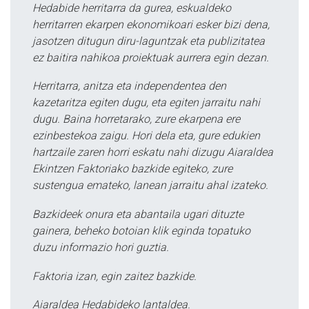
Hedabide herritarra da gurea, eskualdeko
herritarren ekarpen ekonomikoari esker bizi dena,
jasotzen ditugun diru-laguntzak eta publizitatea
ez baitira nahikoa proiektuak aurrera egin dezan.
Herritarra, anitza eta independentea den
kazetaritza egiten dugu, eta egiten jarraitu nahi
dugu. Baina horretarako, zure ekarpena ere
ezinbestekoa zaigu. Hori dela eta, gure edukien
hartzaile zaren horri eskatu nahi dizugu Aiaraldea
Ekintzen Faktoriako bazkide egiteko, zure
sustengua emateko, lanean jarraitu ahal izateko.
Bazkideek onura eta abantaila ugari dituzte
gainera, beheko botoian klik eginda topatuko
duzu informazio hori guztia.
Faktoria izan, egin zaitez bazkide.
Aiaraldea Hedabideko lantaldea.