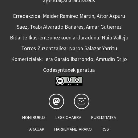
agenda@aiaraldea.eus
Erredakzioa: Maider Ramirez Martin, Aitor Aspuru
Saez, Txabi Alvarado Bañares, Aimar Gutierrez
Bidarte Ikus-entzunezkoen arduraduna: Naia Vallejo
Torres Zuzentzailea: Naroa Salazar Yarritu
Komertzialak: Iera Garaio Ibarrondo, Amrudin Drljo
Codesyntaxek garatua
HONI BURUZ
LEGE OHARRA
PUBLIZITATEA
ARAUAK
HARREMANETARAKO
RSS