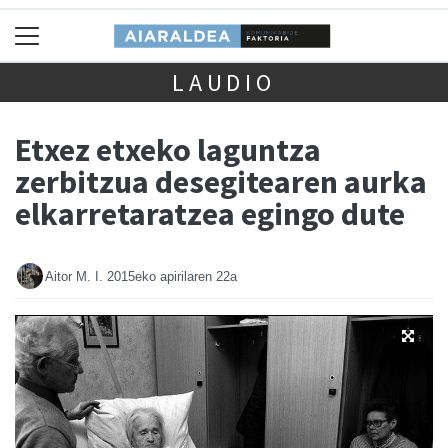
LAUDIO
Etxez etxeko laguntza
zerbitzua desegitearen aurka
elkarretaratzea egingo dute
Aitor M. I.
2015eko apirilaren 22a