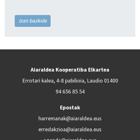
Izan bazkide
Aiaraldea Kooperatiba Elkartea
Errotari kalea, 4-8 pabilioia, Laudio 01400
94 656 85 54
Epostak
harremanak@aiaraldea.eus
erredakzioa@aiaraldea.eus