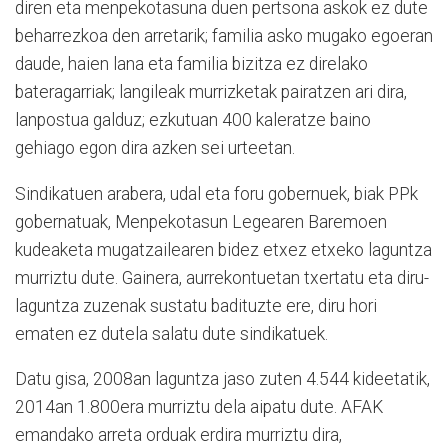
diren eta menpekotasuna duen pertsona askok ez dute
beharrezkoa den arretarik; familia asko mugako egoeran
daude, haien lana eta familia bizitza ez direlako
bateragarriak; langileak murrizketak pairatzen ari dira,
lanpostua galduz; ezkutuan 400 kaleratze baino
gehiago egon dira azken sei urteetan.
Sindikatuen arabera, udal eta foru gobernuek, biak PPk
gobernatuak, Menpekotasun Legearen Baremoen
kudeaketa mugatzailearen bidez etxez etxeko laguntza
murriztu dute. Gainera, aurrekontuetan txertatu eta diru-
laguntza zuzenak sustatu badituzte ere, diru hori
ematen ez dutela salatu dute sindikatuek.
Datu gisa, 2008an laguntza jaso zuten 4.544 kideetatik,
2014an 1.800era murriztu dela aipatu dute. AFAK
emandako arreta orduak erdira murriztu dira,