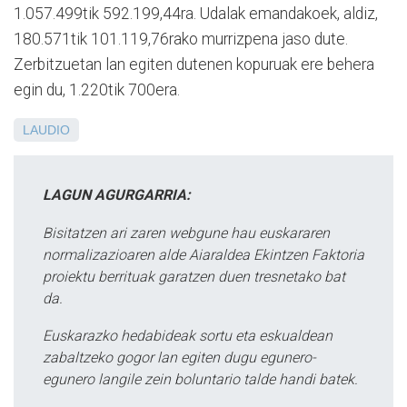
1.057.499tik 592.199,44ra. Udalak emandakoek, aldiz,
180.571tik 101.119,76rako murrizpena jaso dute.
Zerbitzuetan lan egiten dutenen kopuruak ere behera
egin du, 1.220tik 700era.
LAUDIO
LAGUN AGURGARRIA:
Bisitatzen ari zaren webgune hau euskararen
normalizazioaren alde Aiaraldea Ekintzen Faktoria
proiektu berrituak garatzen duen tresnetako bat
da.
Euskarazko hedabideak sortu eta eskualdean
zabaltzeko gogor lan egiten dugu egunero-
egunero langile zein boluntario talde handi batek.