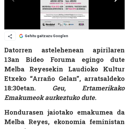
Gehitu gaitzazu Googlen
Datorren astelehenean apirilaren
13an Bideo Foruma egingo dute
Melba Reyesekin Laudioko Kultur
Etxeko “Arraño Gelan”, arratsaldeko
18:30etan.
Geu, Ertamerikako
Emakumeok
aurkeztuko dute.
Hondurasen jaiotako emakumea da
Melba Reyes, ekonomia feministan