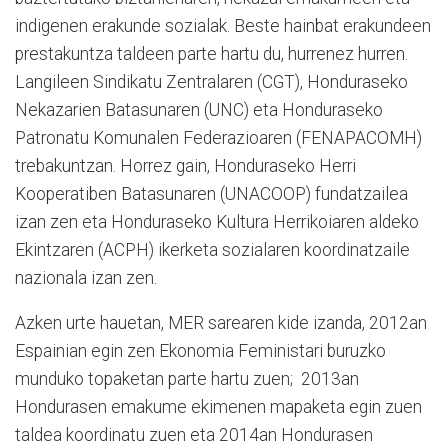
indigenen erakunde sozialak. Beste hainbat erakundeen
prestakuntza taldeen parte hartu du, hurrenez hurren.
Langileen Sindikatu Zentralaren (CGT), Honduraseko
Nekazarien Batasunaren (UNC) eta Honduraseko
Patronatu Komunalen Federazioaren (FENAPACOMH)
trebakuntzan. Horrez gain, Honduraseko Herri
Kooperatiben Batasunaren (UNACOOP) fundatzailea
izan zen eta Honduraseko Kultura Herrikoiaren aldeko
Ekintzaren (ACPH) ikerketa sozialaren koordinatzaile
nazionala izan zen.
Azken urte hauetan, MER sarearen kide izanda, 2012an
Espainian egin zen Ekonomia Feministari buruzko
munduko topaketan parte hartu zuen; 2013an
Hondurasen emakume ekimenen mapaketa egin zuen
taldea koordinatu zuen eta 2014an Hondurasen