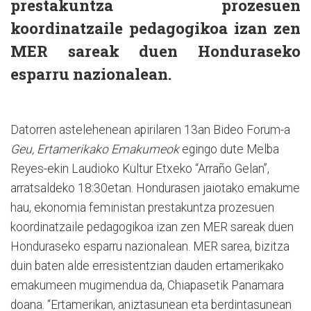
prestakuntza prozesuen
koordinatzaile pedagogikoa izan zen
MER sareak duen Honduraseko
esparru nazionalean.
Datorren astelehenean apirilaren 13an Bideo Forum-a
Geu, Ertamerikako Emakumeok
egingo dute Melba
Reyes-ekin Laudioko Kultur Etxeko “Arraño Gelan”,
arratsaldeko 18:30etan. Hondurasen jaiotako emakume
hau, ekonomia feministan prestakuntza prozesuen
koordinatzaile pedagogikoa izan zen MER sareak duen
Honduraseko esparru nazionalean. MER sarea, bizitza
duin baten alde erresistentzian dauden ertamerikako
emakumeen mugimendua da, Chiapasetik Panamara
doana. “Ertamerikan, aniztasunean eta berdintasunean