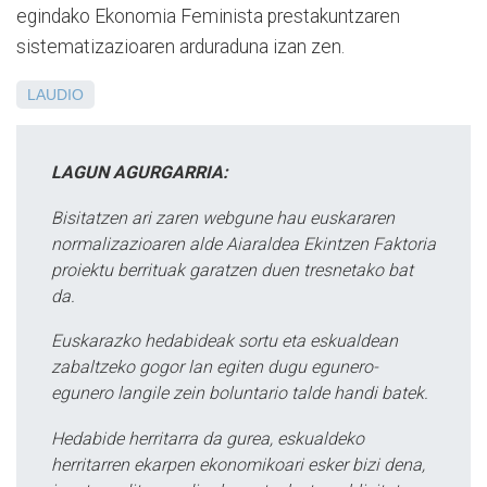
egindako Ekonomia Feminista prestakuntzaren
sistematizazioaren arduraduna izan zen.
LAUDIO
LAGUN AGURGARRIA:
Bisitatzen ari zaren webgune hau euskararen
normalizazioaren alde Aiaraldea Ekintzen Faktoria
proiektu berrituak garatzen duen tresnetako bat
da.
Euskarazko hedabideak sortu eta eskualdean
zabaltzeko gogor lan egiten dugu egunero-
egunero langile zein boluntario talde handi batek.
Hedabide herritarra da gurea, eskualdeko
herritarren ekarpen ekonomikoari esker bizi dena,