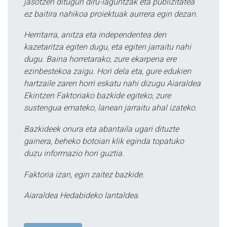
jasotzen ditugun diru-laguntzak eta publizitatea
ez baitira nahikoa proiektuak aurrera egin dezan.
Herritarra, anitza eta independentea den
kazetaritza egiten dugu, eta egiten jarraitu nahi
dugu. Baina horretarako, zure ekarpena ere
ezinbestekoa zaigu. Hori dela eta, gure edukien
hartzaile zaren horri eskatu nahi dizugu Aiaraldea
Ekintzen Faktoriako bazkide egiteko, zure
sustengua emateko, lanean jarraitu ahal izateko.
Bazkideek onura eta abantaila ugari dituzte
gainera, beheko botoian klik eginda topatuko
duzu informazio hori guztia.
Faktoria izan, egin zaitez bazkide.
Aiaraldea Hedabideko lantaldea.