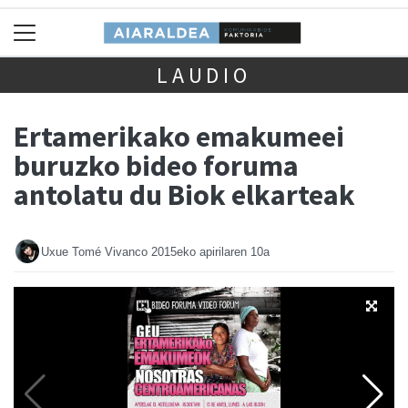
LAUDIO
Ertamerikako emakumeei
buruzko bideo foruma
antolatu du Biok elkarteak
Uxue Tomé Vivanco
2015eko apirilaren 10a