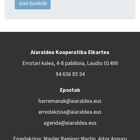
Izan bazkide
Aiaraldea Kooperatiba Elkartea
Errotari kalea, 4-8 pabilioia, Laudio 01400
94 656 85 54
Epostak
harremanak@aiaraldea.eus
erredakzioa@aiaraldea.eus
agenda@aiaraldea.eus
Erredakzioa: Maider Ramirez Martin, Aitor Aspuru