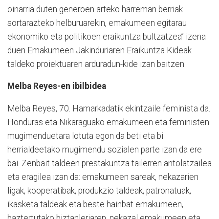
oinarria duten generoen arteko harreman berriak
sortarazteko helburuarekin, emakumeen egitarau
ekonomiko eta politikoen eraikuntza bultzatzea” izena
duen Emakumeen Jakinduriaren Eraikuntza Kideak
taldeko proiektuaren arduradun-kide izan baitzen.
Melba Reyes-en ibilbidea
Melba Reyes, 70. Hamarkadatik ekintzaile feminista da.
Honduras eta Nikaraguako emakumeen eta feministen
mugimenduetara lotuta egon da beti eta bi
herrialdeetako mugimendu sozialen parte izan da ere
bai. Zenbait taldeen prestakuntza tailerren antolatzailea
eta eragilea izan da: emakumeen sareak, nekazarien
ligak, kooperatibak, produkzio taldeak, patronatuak,
ikasketa taldeak eta beste hainbat emakumeen,
baztertutako biztanleriaren, nekazal emakumeen eta