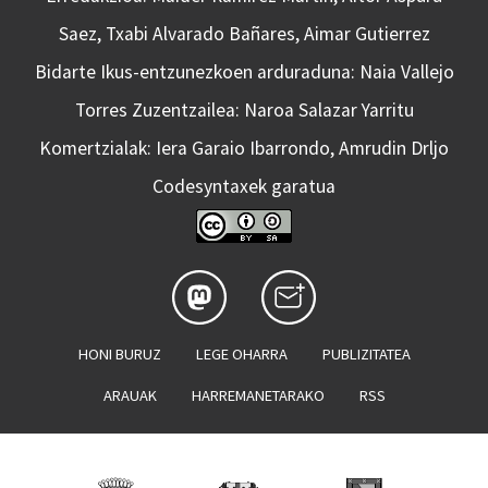
Saez, Txabi Alvarado Bañares, Aimar Gutierrez
Bidarte Ikus-entzunezkoen arduraduna: Naia Vallejo
Torres Zuzentzailea: Naroa Salazar Yarritu
Komertzialak: Iera Garaio Ibarrondo, Amrudin Drljo
Codesyntaxek garatua
HONI BURUZ
LEGE OHARRA
PUBLIZITATEA
ARAUAK
HARREMANETARAKO
RSS