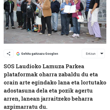
Entzun
Gehitu gaitzazu Googlen
SOS Laudioko Lamuza Parkea
plataformak oharra zabaldu du eta
orain arte egindako lana eta lortutako
adostasuna dela eta pozik agertu
arren, lanean jarraitzeko beharra
azpimarratu du.