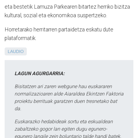
eta bestetik Lamuza Parkearen bitartez herriko bizitza
kultural, sozial eta ekonomikoa suspertzeko.
Horretarako herritarren partaidetza eskatu dute
plataformatik.
LAUDIO
LAGUN AGURGARRIA:
Bisitatzen ari zaren webgune hau euskararen
normalizazioaren alde Aiaraldea Ekintzen Faktoria
proiektu berrituak garatzen duen tresnetako bat
da.
Euskarazko hedabideak sortu eta eskualdean
zabaltzeko gogor lan egiten dugu egunero-
egunero langile zein boluntario talde handi batek.