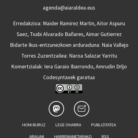
agenda@aiaraldea.eus
Erredakzioa: Maider Ramirez Martin, Aitor Aspuru
Saez, Txabi Alvarado Bañares, Aimar Gutierrez
Bidarte Ikus-entzunezkoen arduraduna: Naia Vallejo
Torres Zuzentzailea: Naroa Salazar Yarritu
Komertzialak: Iera Garaio Ibarrondo, Amrudin Drljo
Codesyntaxek garatua
HONI BURUZ
LEGE OHARRA
PUBLIZITATEA
ARAUAK
HARREMANETARAKO
RSS