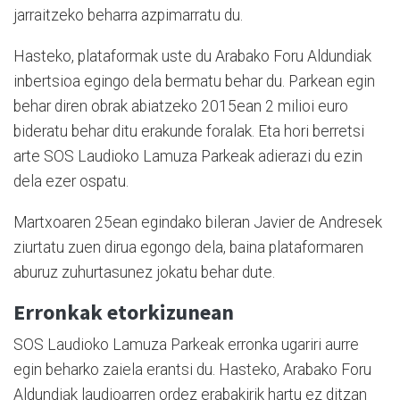
jarraitzeko beharra azpimarratu du.
Hasteko, plataformak uste du Arabako Foru Aldundiak
inbertsioa egingo dela bermatu behar du. Parkean egin
behar diren obrak abiatzeko 2015ean 2 milioi euro
bideratu behar ditu erakunde foralak. Eta hori berretsi
arte SOS Laudioko Lamuza Parkeak adierazi du ezin
dela ezer ospatu.
Martxoaren 25ean egindako bileran Javier de Andresek
ziurtatu zuen dirua egongo dela, baina plataformaren
aburuz zuhurtasunez jokatu behar dute.
Erronkak etorkizunean
SOS Laudioko Lamuza Parkeak erronka ugariri aurre
egin beharko zaiela erantsi du. Hasteko, Arabako Foru
Aldundiak laudioarren ordez erabakirik hartu ez ditzan