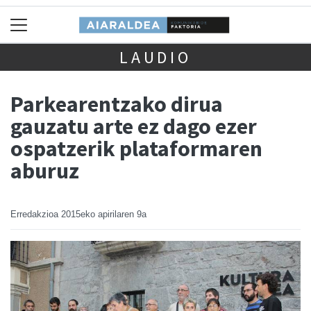
LAUDIO
Parkearentzako dirua
gauzatu arte ez dago ezer
ospatzerik plataformaren
aburuz
Erredakzioa
2015eko apirilaren 9a