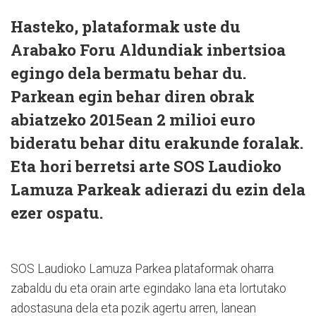
Hasteko, plataformak uste du
Arabako Foru Aldundiak inbertsioa
egingo dela bermatu behar du.
Parkean egin behar diren obrak
abiatzeko 2015ean 2 milioi euro
bideratu behar ditu erakunde foralak.
Eta hori berretsi arte SOS Laudioko
Lamuza Parkeak adierazi du ezin dela
ezer ospatu.
SOS Laudioko Lamuza Parkea plataformak oharra
zabaldu du eta orain arte egindako lana eta lortutako
adostasuna dela eta pozik agertu arren, lanean