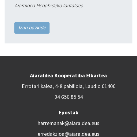
Aiaraldea Hedabideko lantaldea.
Izan bazkide
Aiaraldea Kooperatiba Elkartea
Errotari kalea, 4-8 pabilioia, Laudio 01400
94 656 85 54
Epostak
harremanak@aiaraldea.eus
erredakzioa@aiaraldea.eus