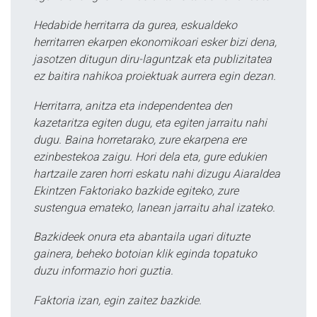
Hedabide herritarra da gurea, eskualdeko
herritarren ekarpen ekonomikoari esker bizi dena,
jasotzen ditugun diru-laguntzak eta publizitatea
ez baitira nahikoa proiektuak aurrera egin dezan.
Herritarra, anitza eta independentea den
kazetaritza egiten dugu, eta egiten jarraitu nahi
dugu. Baina horretarako, zure ekarpena ere
ezinbestekoa zaigu. Hori dela eta, gure edukien
hartzaile zaren horri eskatu nahi dizugu Aiaraldea
Ekintzen Faktoriako bazkide egiteko, zure
sustengua emateko, lanean jarraitu ahal izateko.
Bazkideek onura eta abantaila ugari dituzte
gainera, beheko botoian klik eginda topatuko
duzu informazio hori guztia.
Faktoria izan, egin zaitez bazkide.