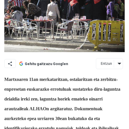
Entzun
Gehitu gaitzazu Googlen
Martxoaren 11an merkataritzan, ostalaritzan eta zerbitzu-
enpresetan euskarazko errotuluak sustatzeko diru-laguntza
deialdia ireki zen, laguntza horiek emateko oinarri
arautzaileak ALHAOn argitaratuz. Dokumentuak
aurkezteko epea urriaren 30ean bukatuko da eta
identifikaziorako errotulu nagusiak, toldoak eta ibilgailuak