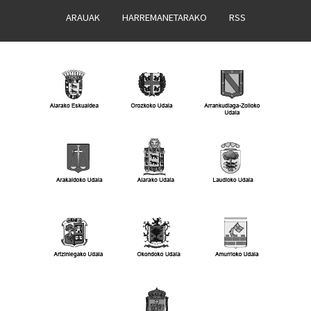
ARAUAK
HARREMANETARAKO
RSS