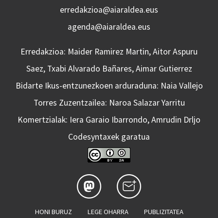
erredakzioa@aiaraldea.eus
agenda@aiaraldea.eus
Erredakzioa: Maider Ramirez Martin, Aitor Aspuru
Saez, Txabi Alvarado Bañares, Aimar Gutierrez
Bidarte Ikus-entzunezkoen arduraduna: Naia Vallejo
Torres Zuzentzailea: Naroa Salazar Yarritu
Komertzialak: Iera Garaio Ibarrondo, Amrudin Drljo
Codesyntaxek garatua
HONI BURUZ
LEGE OHARRA
PUBLIZITATEA