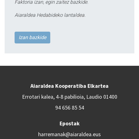
Faktoria izan, egin zaitez bazkide.
Aiaraldea Hedabideko lantaldea.
Izan bazkide
Aiaraldea Kooperatiba Elkartea
Errotari kalea, 4-8 pabilioia, Laudio 01400
94 656 85 54
Epostak
harremanak@aiaraldea.eus