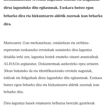
diruz lagunduko ditu egitasmoak. Euskara hutsez egon
beharko dira eta hizkuntzaren aldetik zuzenak izan beharko
dira.
Martxoaren 11an merkataritzan, ostalaritzan eta zerbitzu-
enpresetan euskarazko errotuluak sustatzeko diru-laguntza
deialdia ireki zen, laguntza horiek emateko oinarri arautzaileak
ALHAOn argitaratuz. Dokumentuak aurkezteko epea urriaren
30ean bukatuko da eta identifikaziorako errotulu nagusiak,
toldoak eta ibilgailuak diruz lagunduko ditu egitasmoak. Euskara
hutsez egon beharko dira eta hizkuntzaren aldetik zuzenak izan
beharko dira.
Diru-laguntza hauek ematearen helburua bereziki gaztelerak