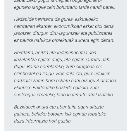
zabaltzeko gogor lan egiten dugu egunero-
egunero langile zein boluntario talde handi batek.
Hedabide herritarra da gurea, eskualdeko
herritarren ekarpen ekonomikoari esker bizi dena,
jasotzen ditugun diru-laguntzak eta publizitatea
ez baitira nahikoa proiektuak aurrera egin dezan.
Herritarra, anitza eta independentea den
kazetaritza egiten dugu, eta egiten jarraitu nahi
dugu. Baina horretarako, zure ekarpena ere
ezinbestekoa zaigu. Hori dela eta, gure edukien
hartzaile zaren horri eskatu nahi dizugu Aiaraldea
Ekintzen Faktoriako bazkide egiteko, zure
sustengua emateko, lanean jarraitu ahal izateko.
Bazkideek onura eta abantaila ugari dituzte
gainera, beheko botoian klik eginda topatuko
duzu informazio hori guztia.