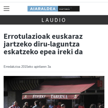
LAUDIO
Errotulazioak euskaraz
jartzeko diru-laguntza
eskatzeko epea ireki da
Erredakzioa
2015eko apirilaren 3a