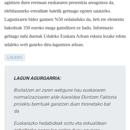
agintzen duen eremuan euskararen presentzia areagotzea da,
elebitasuneko errealitate batetik gertuago egoten saiatzeko.
Laguntzaren bidez gastuen %50 ordainduko da, beti ere elementu
bakoitzak 350 euroko muga gainditzen ez badu. Informazio
gehiago nahi duenak Udaleko Euskara Arloan eskura lezake edota
udaleko web guneko diru-laguntzen arloan.
LAUDIO
LAGUN AGURGARRIA:
Bisitatzen ari zaren webgune hau euskararen
normalizazioaren alde Aiaraldea Ekintzen Faktoria
proiektu berrituak garatzen duen tresnetako bat
da.
Euskarazko hedabideak sortu eta eskualdean